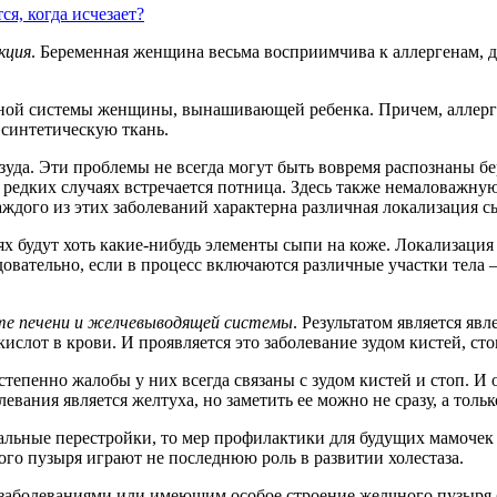
ся, когда исчезает?
кция
. Беременная женщина весьма восприимчива к аллергенам, 
ной системы женщины, вынашивающей ребенка. Причем, аллергия
синтетическую ткань.
уда. Эти проблемы не всегда могут быть вовремя распознаны б
лее редких случаях встречается потница. Здесь также немаловаж
дого из этих заболеваний характерна различная локализация сы
х будут хоть какие-нибудь элементы сыпи на коже. Локализация 
довательно, если в процесс включаются различные участки тела 
те печени и желчевыводящей системы
. Результатом является яв
от в крови. И проявляется это заболевание зудом кистей, стоп
тепенно жалобы у них всегда связаны с зудом кистей и стоп. И о
евания является желтуха, но заметить ее можно не сразу, а толь
альные перестройки, то мер профилактики для будущих мамочек 
го пузыря играют не последнюю роль в развитии холестаза.
заболеваниями или имеющим особое строение желчного пузыря 