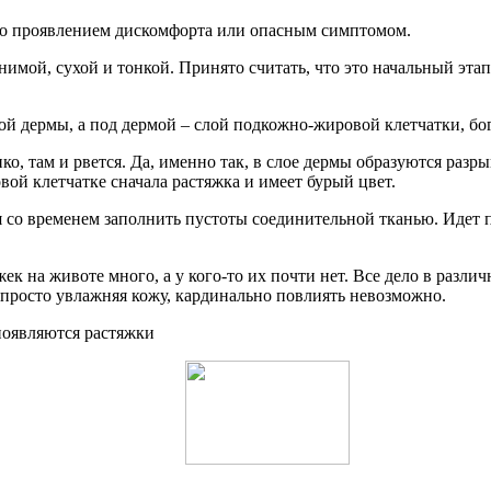
осто проявлением дискомфорта или опасным симптомом.
анимой, сухой и тонкой. Принято считать, что это начальный эт
лой дермы, а под дермой – слой подкожно-жировой клетчатки, 
нко, там и рвется. Да, именно так, в слое дермы образуются раз
вой клетчатке сначала растяжка и имеет бурый цвет.
я со временем заполнить пустоты соединительной тканью. Идет 
яжек на животе много, а у кого-то их почти нет. Все дело в разл
, просто увлажняя кожу, кардинально повлиять невозможно.