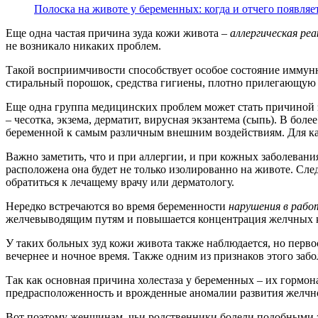
Полоска на животе у беременных: когда и отчего появляет
Еще одна частая причина зуда кожи живота –
аллергическая реа
не возникало никаких проблем.
Такой восприимчивости способствует особое состояние иммун
стиральный порошок, средства гигиены, плотно прилегающую 
Еще одна группа медицинских проблем может стать причиной з
– чесотка, экзема, дерматит, вирусная экзантема (сыпь). В бо
беременной к самым различным внешним воздействиям. Для каж
Важно заметить, что и при аллергии, и при кожных заболевания
расположена она будет не только изолированно на животе. Сле
обратиться к лечащему врачу или дерматологу.
Нередко встречаются во время беременности
нарушения в рабо
желчевыводящим путям и повышается концентрация желчных кисл
У таких больных зуд кожи живота также наблюдается, но первос
вечернее и ночное время. Также одним из признаков этого забол
Так как основная причина холестаза у беременных – их гормон
предрасположенность и врожденные аномалии развития желчно
Вот поэтому женщинам, чьи родственники болели подобными 