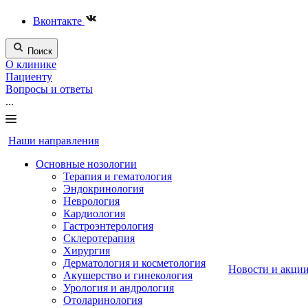
Вконтакте
Поиск
О клинике
Пациенту
Вопросы и ответы
...
Наши направления
Основные нозологии
Терапия и гематология
Эндокринология
Неврология
Кардиология
Гастроэнтерология
Склеротерапия
Хирургия
Дерматология и косметология
Новости и акци
Акушерство и гинекология
Урология и андрология
Отоларинология