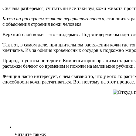
Сначала разберемся, считать ли все-таки зуд кожи живота пр
Кожа на растущем животе перерастягивается
, становится р
с объяснения строения кожи человека.
Верхний слой кожи – это эпидермис. Под эпидермисом идет с
Так вот, в самом деле, при длительном растяжении кожи где то
клетчатка. Из-за обилия кровеносных сосудов в подкожно-жиро
Природа пустоты не терпит. Компенсаторно организм стараетс
растяжки белеют со временем и похожи на маленькие рубчики.
Женщин часто интересует, с чем связано то, что у кого-то раст
способности кожи растягиваться. Вот поэтому на этот процесс
Читайте также: