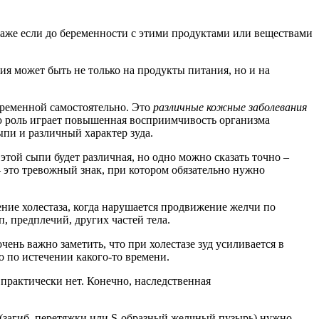
даже если до беременности с этими продуктами или веществами
 может быть не только на продукты питания, но и на
еременной самостоятельно. Это
различные кожные заболевания
ную роль играет повышенная восприимчивость организма
пи и различный характер зуда.
этой сыпи будет различная, но одно можно сказать точно –
– это тревожный знак, при котором обязательно нужно
ление холестаза, когда нарушается продвижение желчи по
, предплечий, других частей тела.
чень важно заметить, что при холестазе зуд усиливается в
ко по истечении какого-то времени.
практически нет. Конечно, наследственная
(загиб, перетяжки или S-образный желчный пузырь) нужно