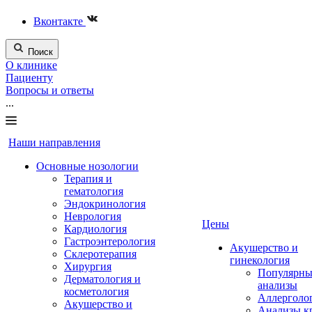
Вконтакте
Поиск
О клинике
Пациенту
Вопросы и ответы
...
Наши направления
Основные нозологии
Терапия и
гематология
Эндокринология
Неврология
Цены
Кардиология
Гастроэнтерология
Акушерство и
Склеротерапия
гинекология
Хирургия
Популярны
Дерматология и
анализы
косметология
Аллерголо
Акушерство и
Анализы к