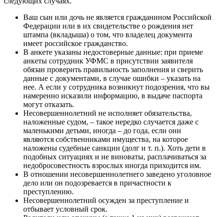
следующих случаях.
Ваш сын или дочь не является гражданином Российской
Федерации или в их свидетельстве о рождения нет
штампа (вкладыша) о том, что владелец документа
имеет российское гражданство.
В анкете указаны недостоверные данные: при приеме
анкеты сотрудник УФМС в присутствии заявителя
обязан проверить правильность заполнения и сверить
данные с документами, в случае ошибки – указать на
нее. А если у сотрудника возникнут подозрения, что вы
намеренно исказили информацию, в выдаче паспорта
могут отказать.
Несовершеннолетний не исполняет обязательства,
наложенные судом, – такое нередко случается даже с
маленькими детьми, иногда – до года, если они
являются собственниками имущества, на которое
наложены судебные санкции (долг и т. п.). Хоть дети в
подобных ситуациях и не виноваты, расплачиваться за
недобросовестность взрослых иногда приходится им.
В отношении несовершеннолетнего заведено уголовное
дело или он подозревается в причастности к
преступлению.
Несовершеннолетний осужден за преступление и
отбывает условный срок.