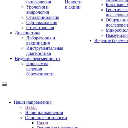
гинекология
Новости
Биохимия 
Урология и
и акции
Генетическ
андрология
исследова
Отоларинология
Общеклини
Офтальмология
исследова
Стоматология
Микробиол
Диагностика
Иммуноло
Лаборатория и
Ведение береме
вакцинация
Инструментальная
диагностика
Ведение беременности
Программа
ведения
беременности
Наши направления
Назад
Наши направления
Основные нозологии
Назад
Основные нозологии