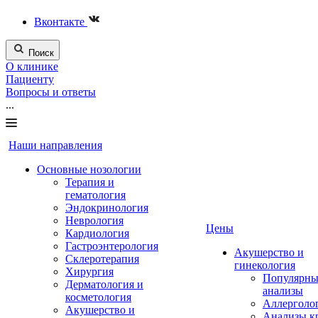
Вконтакте
Поиск
О клинике
Пациенту
Вопросы и ответы
...
Наши направления
Основные нозологии
Терапия и
гематология
Эндокринология
Неврология
Цены
Кардиология
Гастроэнтерология
Акушерство и
Склеротерапия
гинекология
Хирургия
Популярны
Дерматология и
анализы
косметология
Аллерголо
Акушерство и
Анализы к