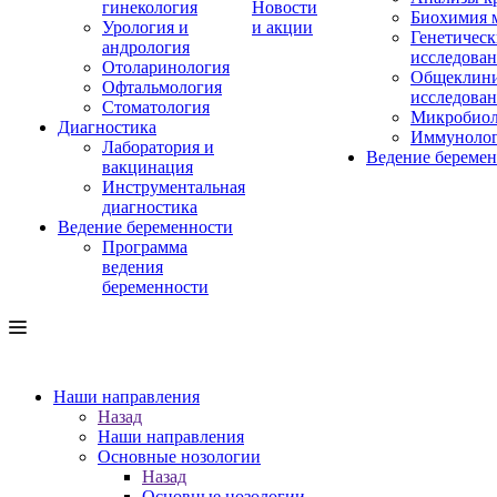
гинекология
Новости
Биохимия 
Урология и
и акции
Генетическ
андрология
исследова
Отоларинология
Общеклини
Офтальмология
исследова
Стоматология
Микробиол
Диагностика
Иммуноло
Лаборатория и
Ведение береме
вакцинация
Инструментальная
диагностика
Ведение беременности
Программа
ведения
беременности
Наши направления
Назад
Наши направления
Основные нозологии
Назад
Основные нозологии