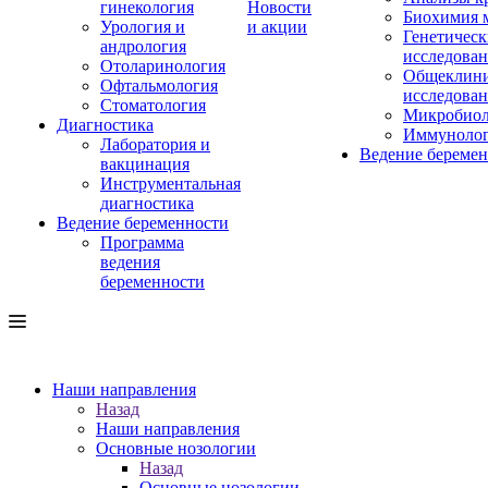
гинекология
Новости
Биохимия 
Урология и
и акции
Генетическ
андрология
исследова
Отоларинология
Общеклини
Офтальмология
исследова
Стоматология
Микробиол
Диагностика
Иммуноло
Лаборатория и
Ведение береме
вакцинация
Инструментальная
диагностика
Ведение беременности
Программа
ведения
беременности
Наши направления
Назад
Наши направления
Основные нозологии
Назад
Основные нозологии