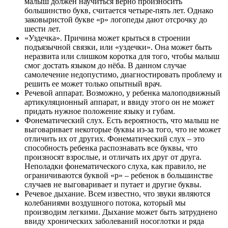
малыш должен научиться верно произносить
большинство букв, считается четыре-пять лет. Однако
заковыристой букве «р» логопеды дают отсрочку до
шести лет.
«Уздечка». Причина может крыться в строении
подъязычной связки, или «уздечки». Она может быть
неразвита или слишком коротка для того, чтобы малыш
смог достать языком до нёба. В данном случае
самолечение недопустимо, диагностировать проблему и
решить ее может только опытный врач.
Речевой аппарат. Возможно, у ребенка малоподвижный
артикуляционный аппарат, и ввиду этого он не может
придать нужное положение языку и губам.
Фонематический слух. Есть вероятность, что малыш не
выговаривает некоторые буквы из-за того, что не может
отличить их от других. Фонематический слух – это
способность ребенка распознавать все буквы, что
произносят взрослые, и отличать их друг от друга.
Неполадки фонематического слуха, как правило, не
ограничиваются буквой «р» – ребенок в большинстве
случаев не выговаривает и путает и другие буквы.
Речевое дыхание. Всем известно, что звуки являются
колебаниями воздушного потока, который мы
производим легкими. Дыхание может быть затруднено
ввиду хронических заболеваний носоглотки и ряда