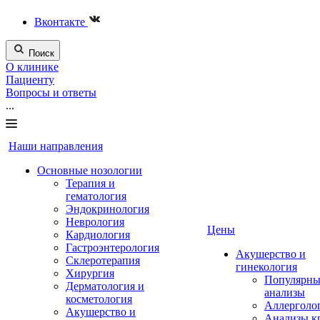
Вконтакте
Поиск
О клинике
Пациенту
Вопросы и ответы
...
Наши направления
Основные нозологии
Терапия и
гематология
Эндокринология
Неврология
Цены
Кардиология
Гастроэнтерология
Акушерство и
Склеротерапия
гинекология
Хирургия
Популярны
Дерматология и
анализы
косметология
Аллерголо
Акушерство и
Анализы к