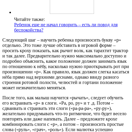
Читайте также:
Ребенок еще не начал говорить – есть ли повод для
беспокойства?
Следующий шаг – научить ребенка произносить букву «р»
отдельно. Это тоже лучше обставить в игровой форме –
просить кроху показать, как рычит волк, как тарахтит трактор
и так далее. Предварительно нужно максимально доступно и
подробно объяснить, какое положение должен занимать язык
по отношению к нёбу, насколько нужно приоткрывать рот при
произношении «р». Как правило, язык должен слегка касаться
нёба прямо над верхними деснами, однако ввиду разного
строения ротовой полости, челюстей и гортани положение
может незначительно меняться.
После того, как малыш научится «рычать», следует обучить
его встраивать «р» в слоги. «Ра, ро, ру» и т .д. Потом –
сдваивать и страивать эти слоги («ра-ра-ра», «ру-ру»),
желательно придумывать что-то ритмичное, что будет весело
повторять или даже напевать. Далее – предложите крохе
комбинировать слоги с «р», а потом – произносить простые
слова («руль», «грач», «роль»). Если малютка успешно