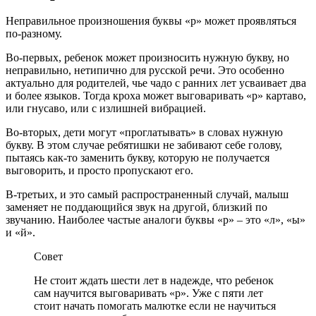
Неправильное произношения буквы «р» может проявляться
по-разному.
Во-первых, ребенок может произносить нужную букву, но
неправильно, нетипично для русской речи. Это особенно
актуально для родителей, чье чадо с ранних лет усваивает два
и более языков. Тогда кроха может выговаривать «р» картаво,
или гнусаво, или с излишней вибрацией.
Во-вторых, дети могут «проглатывать» в словах нужную
букву. В этом случае ребятишки не забивают себе голову,
пытаясь как-то заменить букву, которую не получается
выговорить, и просто пропускают его.
В-третьих, и это самый распространенный случай, малыш
заменяет не поддающийся звук на другой, близкий по
звучанию. Наиболее частые аналоги буквы «р» – это «л», «ы»
и «й».
Совет
Не стоит ждать шести лет в надежде, что ребенок
сам научится выговаривать «р». Уже с пяти лет
стоит начать помогать малютке если не научиться