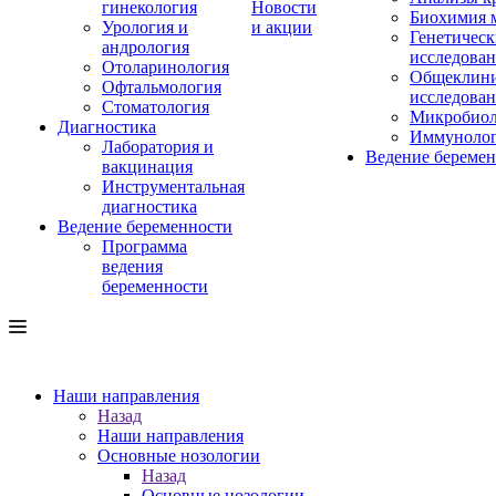
гинекология
Новости
Биохимия 
Урология и
и акции
Генетическ
андрология
исследова
Отоларинология
Общеклини
Офтальмология
исследова
Стоматология
Микробиол
Диагностика
Иммуноло
Лаборатория и
Ведение береме
вакцинация
Инструментальная
диагностика
Ведение беременности
Программа
ведения
беременности
Наши направления
Назад
Наши направления
Основные нозологии
Назад
Основные нозологии