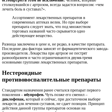
остеоартроз в этом не исключение.
Человек, впервые
столкнувшийся с артрозом, всегда задастся вопросом: «чем
лечить боль в суставах?».
Ассортимент лекарственных препаратов в
современных аптеках велик. Но при выборе
препарата следует знать, что под множеством
торговых названий часто скрывается одно
действующее вещество.
Разница заключена в цене и, не редко, в качестве препарата.
Последние два фактора зависят от фармацевтического завода-
производителя. Лекарства при артрозе не пестрят
разнообразием и часто ограничиваются двумя-тремя
основными группами лекарственных препаратов.
Нестероидные
противовоспалительные препараты
Стандартом назначения ранее считался препарат первого
поколения –
ибупрофен.
Чуть позже его сменил –
диклофенак,
который и сейчас, при достаточном выборе
лекарств для лечения суставов, не сдает позиции. Принцип
действия данной группы препаратов основан на