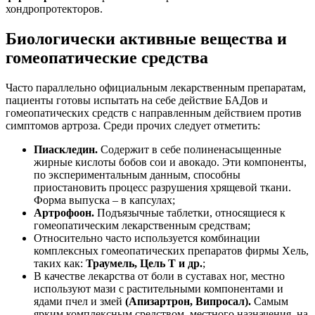
хондропротекторов.
Биологически активные вещества и
гомеопатические средства
Часто параллельно официальным лекарственным препаратам,
пациенты готовы испытать на себе действие БАДов и
гомеопатических средств с направленным действием против
симптомов артроза. Среди прочих следует отметить:
Пиаскледин.
Содержит в себе полиненасыщенные
жирные кислоты бобов сои и авокадо. Эти компоненты,
по экспериментальным данным, способны
приостановить процесс разрушения хрящевой ткани.
Форма выпуска – в капсулах;
Артрофоон.
Подъязычные таблетки, относящиеся к
гомеопатическим лекарственным средствам;
Относительно часто используется комбинации
комплексных гомеопатических препаратов фирмы Хель,
таких как:
Траумель, Цель Т и др.
;
В качестве лекарства от боли в суставах ног, местно
используют мази с растительными компонентами и
ядами пчел и змей
(Апизартрон, Випросал).
Самым
ярким комплексным средством, местного назначения, на