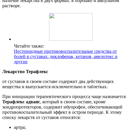
наличие лекарства в двух формах: в порошке и ампульном
растворе.
Читайте также:
Нестероидные противовоспалительные средства от
болей в суставах: диклофенак, кетанов, амелотекс и
другие
Лекарство Терафлекс
от суставов в своем составе содержит два действующих
вещества и выпускается исключительно в таблетках.
При инициации терапевтического процесса чаще назначается
Терафлекс адванс
, который в своем составе, кроме
хондропротекторов, содержит ибупрофен, обеспечивающий
противовоспалительный эффект в остром периоде. К этому
списку лекарств от суставов относятся:
артра;