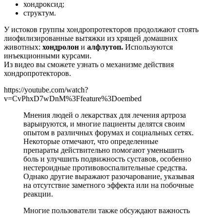
хондроксид;
структум.
У истоков группы хондропротекторов продолжают стоять
лиофилизированные вытяжки из хрящей домашних
животных:
хондролон
и
алфлутоп.
Используются
инъекционными курсами.
Из видео вы сможете узнать о механизме действия
хондропротекторов.
https://youtube.com/watch?
v=CvPhxD7wDnM%3Ffeature%3Doembed
Мнения людей о лекарствах для лечения артроза
варьируются, и многие пациенты делятся своим
опытом в различных форумах и социальных сетях.
Некоторые отмечают, что определенные
препараты действительно помогают уменьшить
боль и улучшить подвижность суставов, особенно
нестероидные противовоспалительные средства.
Однако другие выражают разочарование, указывая
на отсутствие заметного эффекта или на побочные
реакции.
Многие пользователи также обсуждают важность