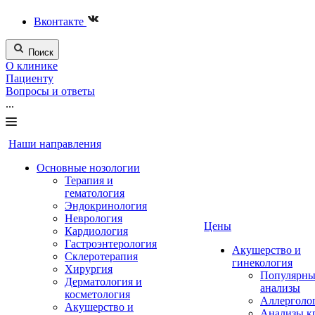
Вконтакте
Поиск
О клинике
Пациенту
Вопросы и ответы
...
Наши направления
Основные нозологии
Терапия и
гематология
Эндокринология
Неврология
Цены
Кардиология
Гастроэнтерология
Акушерство и
Склеротерапия
гинекология
Хирургия
Популярны
Дерматология и
анализы
косметология
Аллерголо
Акушерство и
Анализы к