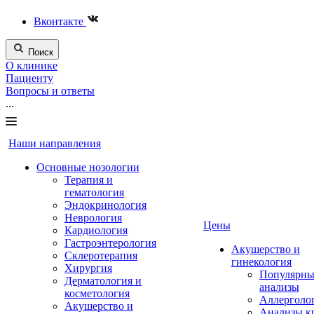
Вконтакте
Поиск
О клинике
Пациенту
Вопросы и ответы
...
Наши направления
Основные нозологии
Терапия и
гематология
Эндокринология
Неврология
Цены
Кардиология
Гастроэнтерология
Акушерство и
Склеротерапия
гинекология
Хирургия
Популярны
Дерматология и
анализы
косметология
Аллерголо
Акушерство и
Анализы к