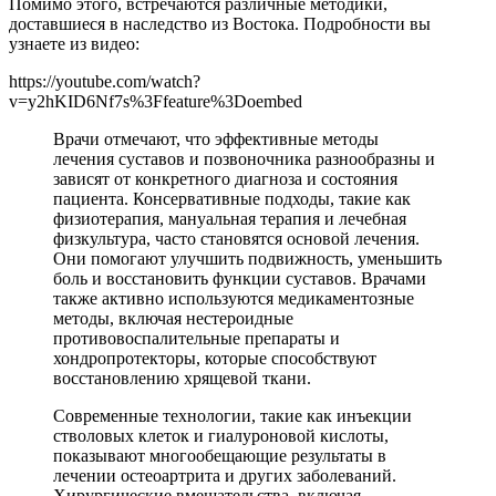
Помимо этого, встречаются различные методики,
доставшиеся в наследство из Востока. Подробности вы
узнаете из видео:
https://youtube.com/watch?
v=y2hKID6Nf7s%3Ffeature%3Doembed
Врачи отмечают, что эффективные методы
лечения суставов и позвоночника разнообразны и
зависят от конкретного диагноза и состояния
пациента. Консервативные подходы, такие как
физиотерапия, мануальная терапия и лечебная
физкультура, часто становятся основой лечения.
Они помогают улучшить подвижность, уменьшить
боль и восстановить функции суставов. Врачами
также активно используются медикаментозные
методы, включая нестероидные
противовоспалительные препараты и
хондропротекторы, которые способствуют
восстановлению хрящевой ткани.
Современные технологии, такие как инъекции
стволовых клеток и гиалуроновой кислоты,
показывают многообещающие результаты в
лечении остеоартрита и других заболеваний.
Хирургические вмешательства, включая