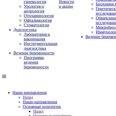
гинекология
Новости
Биохимия 
Урология и
и акции
Генетическ
андрология
исследова
Отоларинология
Общеклини
Офтальмология
исследова
Стоматология
Микробиол
Диагностика
Иммуноло
Лаборатория и
Ведение береме
вакцинация
Инструментальная
диагностика
Ведение беременности
Программа
ведения
беременности
Наши направления
Назад
Наши направления
Основные нозологии
Назад
Основные нозологии