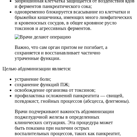
забрюшинная клетчатка защищается от воздействия ядов
и ферментов панкреатического сока;
одновременно блокируется всасывание из клетчатки и
брыжейки кишечника, имеющих много лимфатических
и кровеносных сосудов, в общее кровяное русло
токсинов и агрессивных ферментов.
Важно, что сам орган притом не погибает, а
сохраняется и восстанавливает частично
утраченные функции.
Целью абдоминизации является:
устранение боли;
сохранение функций ПЖ;
освобождение организма от токсинов;
профилактика осложнений панкреатита — свищей,
псевдокист, гнойных процессов (абсцесса, флегмоны).
Врачи подчеркивают важность абдоминизации
поджелудочной железы в определенных
клинических ситуациях. Эта процедура может
быть показана при наличии острых
воспалительных процессов, таких как панкреатит,