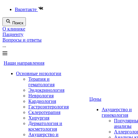
Вконтакте
Поиск
О клинике
Пациенту
Вопросы и ответы
...
Наши направления
Основные нозологии
Терапия и
гематология
Эндокринология
Неврология
Цены
Кардиология
Гастроэнтерология
Акушерство и
Склеротерапия
гинекология
Хирургия
Популярны
Дерматология и
анализы
косметология
Аллерголо
Акушерство и
Анализы к