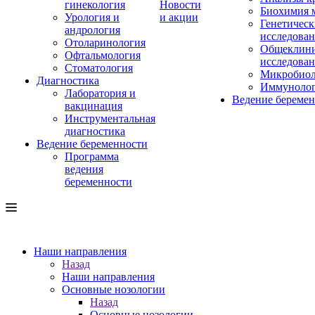
гинекология
Новости
Биохимия 
Урология и
и акции
Генетическ
андрология
исследова
Отоларинология
Общеклини
Офтальмология
исследова
Стоматология
Микробиол
Диагностика
Иммуноло
Лаборатория и
Ведение береме
вакцинация
Инструментальная
диагностика
Ведение беременности
Программа
ведения
беременности
Наши направления
Назад
Наши направления
Основные нозологии
Назад
Основные нозологии