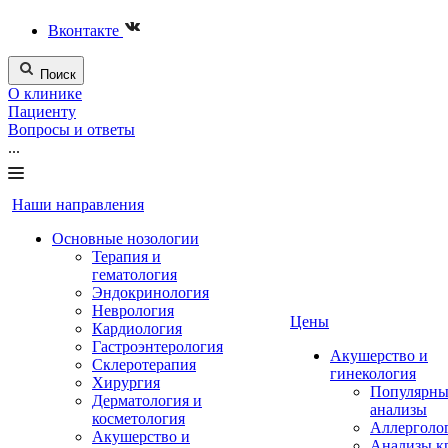
Вконтакте
Поиск
О клинике
Пациенту
Вопросы и ответы
...
Наши направления
Основные нозологии
Терапия и
гематология
Эндокринология
Неврология
Цены
Кардиология
Гастроэнтерология
Акушерство и
Склеротерапия
гинекология
Хирургия
Популярны
Дерматология и
анализы
косметология
Аллерголо
Акушерство и
Анализы к