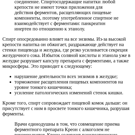
соединение. Спиртосодержащие напитки любой
крепости не имеют точки приложения для
действия ферментов, расщепляющих пищевые
компоненты, поэтому употребленное спиртное не
взаимодействует с ферментами: панкреатин
инертен по отношению к этанолу.
Спирт опосредованно влияет на все энзимы. Из-за высокой
крепости напитка он обжигает, раздражающе действует на
стенки пищевода и желудка, где резко усиливается секреция
желудочного сока. Избыток соляной кислоты и этанола уже в
желудке разрушает капсулу препарата с ферментами, а также
микросферы. Это приводит к следующему:
нарушение деятельности всех энзимов в желудке;
торможение расщепления пищевых компонентов на
уровне тонкого кишечника;
усиление патологических изменений стенок кишки.
Кроме того, спирт сопровождает пищевой комок дальше: он
присутствует с ним в просвете тонкого кишечника, разрушая
ферменты.
Врачи единодушны в том, что совмещение приема
ферментного препарата Креон с алкоголем не
рекомендуется. Креон содержит панкреатические