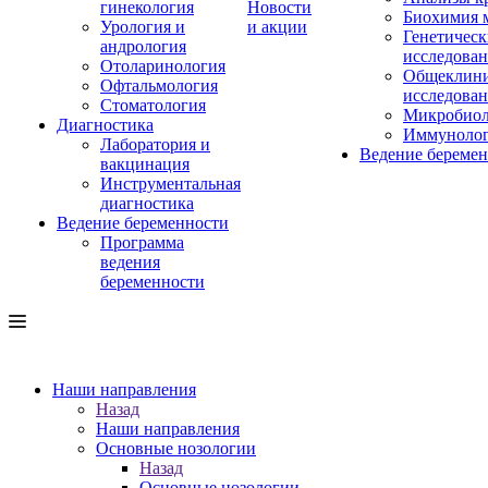
гинекология
Новости
Биохимия 
Урология и
и акции
Генетическ
андрология
исследова
Отоларинология
Общеклини
Офтальмология
исследова
Стоматология
Микробиол
Диагностика
Иммуноло
Лаборатория и
Ведение береме
вакцинация
Инструментальная
диагностика
Ведение беременности
Программа
ведения
беременности
Наши направления
Назад
Наши направления
Основные нозологии
Назад
Основные нозологии