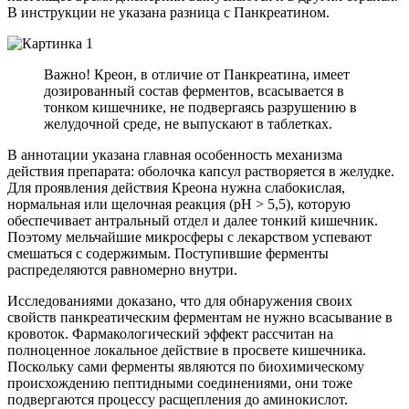
В инструкции не указана разница с Панкреатином.
Важно! Креон, в отличие от Панкреатина, имеет
дозированный состав ферментов, всасывается в
тонком кишечнике, не подвергаясь разрушению в
желудочной среде, не выпускают в таблетках.
В аннотации указана главная особенность механизма
действия препарата: оболочка капсул растворяется в желудке.
Для проявления действия Креона нужна слабокислая,
нормальная или щелочная реакция (рН > 5,5), которую
обеспечивает антральный отдел и далее тонкий кишечник.
Поэтому мельчайшие микросферы с лекарством успевают
смешаться с содержимым. Поступившие ферменты
распределяются равномерно внутри.
Исследованиями доказано, что для обнаружения своих
свойств панкреатическим ферментам не нужно всасывание в
кровоток. Фармакологический эффект рассчитан на
полноценное локальное действие в просвете кишечника.
Поскольку сами ферменты являются по биохимическому
происхождению пептидными соединениями, они тоже
подвергаются процессу расщепления до аминокислот.