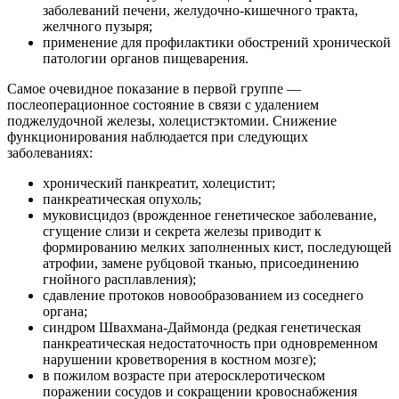
заболеваний печени, желудочно-кишечного тракта,
желчного пузыря;
применение для профилактики обострений хронической
патологии органов пищеварения.
Самое очевидное показание в первой группе —
послеоперационное состояние в связи с удалением
поджелудочной железы, холецистэктомии. Снижение
функционирования наблюдается при следующих
заболеваниях:
хронический панкреатит, холецистит;
панкреатическая опухоль;
муковисцидоз (врожденное генетическое заболевание,
сгущение слизи и секрета железы приводит к
формированию мелких заполненных кист, последующей
атрофии, замене рубцовой тканью, присоединению
гнойного расплавления);
сдавление протоков новообразованием из соседнего
органа;
синдром Швахмана-Даймонда (редкая генетическая
панкреатическая недостаточность при одновременном
нарушении кроветворения в костном мозге);
в пожилом возрасте при атеросклеротическом
поражении сосудов и сокращении кровоснабжения