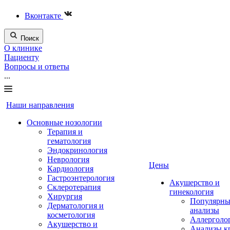
Вконтакте
Поиск
О клинике
Пациенту
Вопросы и ответы
...
Наши направления
Основные нозологии
Терапия и
гематология
Эндокринология
Неврология
Цены
Кардиология
Гастроэнтерология
Акушерство и
Склеротерапия
гинекология
Хирургия
Популярны
Дерматология и
анализы
косметология
Аллерголо
Акушерство и
Анализы к