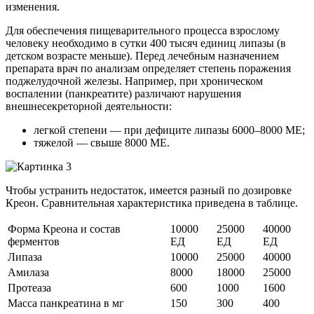
изменения.
Для обеспечения пищеварительного процесса взрослому
человеку необходимо в сутки 400 тысяч единиц липазы (в
детском возрасте меньше). Перед лечебным назначением
препарата врач по анализам определяет степень поражения
поджелудочной железы. Например, при хроническом
воспалении (панкреатите) различают нарушения
внешнесекреторной деятельности:
легкой степени — при дефиците липазы 6000–8000 МЕ;
тяжелой — свыше 8000 МЕ.
Чтобы устранить недостаток, имеется разный по дозировке
Креон. Сравнительная характеристика приведена в таблице.
Форма Креона и состав
10000
25000
40000
ферментов
ЕД
ЕД
ЕД
Липаза
10000
25000
40000
Амилаза
8000
18000
25000
Протеаза
600
1000
1600
Масса панкреатина в мг
150
300
400