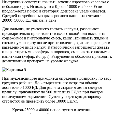
Инструкция советует начинать лечение взрослого человека с
небольших доз. Используется Креон-10000 и 25000. Если
продолжается понос и стеаторея, дозировка увеличивается.
Средней потребностью для взрослого пациента считают
20000–50000 ЕД липазы в день.
Для малыша, не умеющего глотать капсулы, разрешают
предварительно приготовить взвесь с водой или высыпать
содержимое в питательную смесь, кашу. Принимать жидкий
состав нужно сразу после приготовления, хранить препарат в
разведенном виде нельзя. Категорически запрещается жевать
или растирать микросферы в порошок, смешивать с кислыми
напитками (кефир, йогурт). Разрушенная оболочка приводит к
дезактивации препарата на уровне желудка.
При муковисцидозе приходится определять дозировку по весу
грудного ребенка. До четырехлетнего возраста обычно
достаточно 1000 ЕД. Для расчета старшим детям следуют
правилу: прибавляют по 500 липазных ЕД/кг при каждом
последующем кормлении. Суточную детскую дозировку
стараются не превысить более 10000 ЕД/кг.
Креон-25000 и 40000 используется в лечении