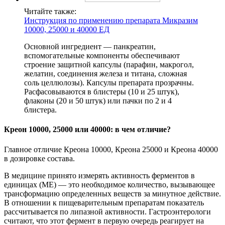
Читайте также:
Инструкция по применению препарата Микразим
10000, 25000 и 40000 ЕД
Основной ингредиент — панкреатин,
вспомогательные компоненты обеспечивают
строение защитной капсулы (парафин, макрогол,
желатин, соединения железа и титана, сложная
соль целлюлозы). Капсулы препарата прозрачны.
Расфасовываются в блистеры (10 и 25 штук),
флаконы (20 и 50 штук) или пачки по 2 и 4
блистера.
Креон 10000, 25000 или 40000: в чем отличие?
Главное отличие Креона 10000, Креона 25000 и Креона 40000
в дозировке состава.
В медицине принято измерять активность ферментов в
единицах (МЕ) — это необходимое количество, вызывающее
трансформацию определенных веществ за минутное действие.
В отношении к пищеварительным препаратам показатель
рассчитывается по липазной активности. Гастроэнтерологи
считают, что этот фермент в первую очередь реагирует на