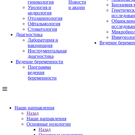
гинекология
Новости
Биохимия 
Урология и
и акции
Генетическ
андрология
исследова
Отоларинология
Общеклини
Офтальмология
исследова
Стоматология
Микробиол
Диагностика
Иммуноло
Лаборатория и
Ведение береме
вакцинация
Инструментальная
диагностика
Ведение беременности
Программа
ведения
беременности
Наши направления
Назад
Наши направления
Основные нозологии
Назад
Основные нозологии