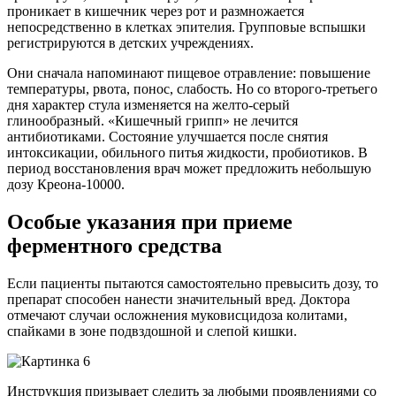
проникает в кишечник через рот и размножается
непосредственно в клетках эпителия. Групповые вспышки
регистрируются в детских учреждениях.
Они сначала напоминают пищевое отравление: повышение
температуры, рвота, понос, слабость. Но со второго-третьего
дня характер стула изменяется на желто-серый
глинообразный. «Кишечный грипп» не лечится
антибиотиками. Состояние улучшается после снятия
интоксикации, обильного питья жидкости, пробиотиков. В
период восстановления врач может предложить небольшую
дозу Креона-10000.
Особые указания при приеме
ферментного средства
Если пациенты пытаются самостоятельно превысить дозу, то
препарат способен нанести значительный вред. Доктора
отмечают случаи осложнения муковисцидоза колитами,
спайками в зоне подвздошной и слепой кишки.
Инструкция призывает следить за любыми проявлениями со