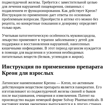
поджелудочной железы. Требуется с заместительной целью
для лечения нарушений пищеварения, связанных с
подавлением ее функционирования. Как действует Креон?
Инструкция по применению дает ответы по основным
проблемным вопросам. Приобрести в аптеке его можно без
рецепта, но конкретные показания и дозировку определяет
только врач.
Учитывая патогенетическую особенность муковисцидоза,
лекарство применяют в терапии заболевания у детей для
поддержки и восстановления нарушений, нанесенных
кишечными инфекциями. В этот период организм нуждается
в помощи для выделения и усвоения необходимых
питательных веществ (белков, углеводов и жиров).
Инструкция по применению препарата
Креон для взрослых
Латинское наименование Креона — Kreon, но активным
действующим веществом препарата является панкреатин. Его
изготавливают из поджелудочной железы свиней и быков
после высушивания, очищения и измельчения. Патент на
производство выдан немецкой фирме Solvay Pharmaceuticals. В
настоящее время дженерики выпускаются и в других странах.