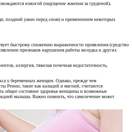
ровождаются изжогой (ощущение жжения за грудиной),
щи, поздний ужин перед сном) и применением некоторых
ствует быстрому снижению выраженности проявления (средство
появлении признаков нарушения работы желудка и других
тов, аллергия, тяжелая почечная недостаточность,
юкса у беременных женщин. Однако, прежде чем
ты Ренни, такие как кальций и магний, считаются
ать общее состояние здоровья женщины и возможные
еакцией малыша. Важно помнить, что самолечение может