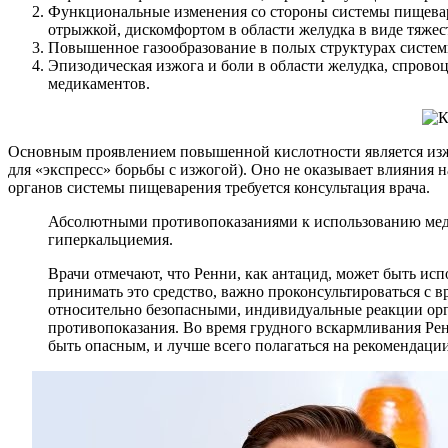
Функциональные изменения со стороны системы пищеваре
отрыжкой, дискомфортом в области желудка в виде тяже
Повышенное газообразование в полых структурах систем
Эпизодическая изжога и боли в области желудка, спров
медикаментов.
Основным проявлением повышенной кислотности является изжо
для «экспресс» борьбы с изжогой). Оно не оказывает влияния
органов системы пищеварения требуется консультация врача.
Абсолютными противопоказаниями к использованию медик
гиперкальциемия.
Врачи отмечают, что Ренни, как антацид, может быть ис
принимать это средство, важно проконсультироваться с 
относительно безопасными, индивидуальные реакции орг
противопоказания. Во время грудного вскармливания Рен
быть опасным, и лучше всего полагаться на рекомендаци