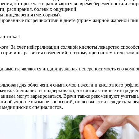
ния, которые часто развиваются во время беременности и соп
сти, распирания, болевых ощущений.
ы пищеварения (метеоризм).
оцированные погрешностями в диете (прием жирной жареной пи
га. За счет нейтрализации соляной кислоты лекарство способ
 на причины развития изменений, поэтому при систематическом 
амента являются индивидуальная непереносимость его компонен
пользован для облегчения симптомов изжоги и кислотного рефл
врачом. Специалисты подчеркивают, что хотя активные ингредиен
анизма могут варьироваться. Врачи также рекомендуют учитыв
ни обычно не вызывает опасений, но все же стоит следить за р
и медицинских специалистов.