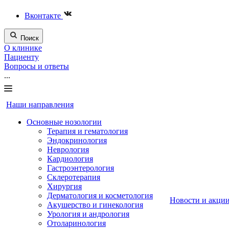
Вконтакте
Поиск
О клинике
Пациенту
Вопросы и ответы
...
Наши направления
Основные нозологии
Терапия и гематология
Эндокринология
Неврология
Кардиология
Гастроэнтерология
Склеротерапия
Хирургия
Дерматология и косметология
Новости и акци
Акушерство и гинекология
Урология и андрология
Отоларинология