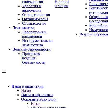
гинекология
Новости
Биохимия 
Урология и
и акции
Генетическ
андрология
исследова
Отоларинология
Общеклини
Офтальмология
исследова
Стоматология
Микробиол
Диагностика
Иммуноло
Лаборатория и
Ведение береме
вакцинация
Инструментальная
диагностика
Ведение беременности
Программа
ведения
беременности
Наши направления
Назад
Наши направления
Основные нозологии
Назад
Основные нозологии