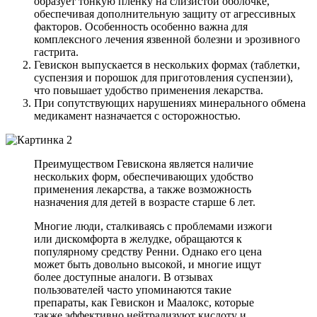
образует тонкую пленку на слизистой оболочке,
обеспечивая дополнительную защиту от агрессивных
факторов. Особенность особенно важна для
комплексного лечения язвенной болезни и эрозивного
гастрита.
Гевискон выпускается в нескольких формах (таблетки,
суспензия и порошок для приготовления суспензии),
что повышает удобство применения лекарства.
При сопутствующих нарушениях минерального обмена
медикамент назначается с осторожностью.
Преимуществом Гевискона является наличие
нескольких форм, обеспечивающих удобство
применения лекарства, а также возможность
назначения для детей в возрасте старше 6 лет.
Многие люди, сталкиваясь с проблемами изжоги
или дискомфорта в желудке, обращаются к
популярному средству Ренни. Однако его цена
может быть довольно высокой, и многие ищут
более доступные аналоги. В отзывах
пользователей часто упоминаются такие
препараты, как Гевискон и Маалокс, которые
также эффективно нейтрализуют кислоту и