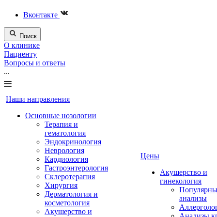
Вконтакте
Поиск
О клинике
Пациенту
Вопросы и ответы
...
Наши направления
Основные нозологии
Терапия и
гематология
Эндокринология
Неврология
Цены
Кардиология
Гастроэнтерология
Акушерство и
Склеротерапия
гинекология
Хирургия
Популярны
Дерматология и
анализы
косметология
Аллерголо
Акушерство и
Анализы к