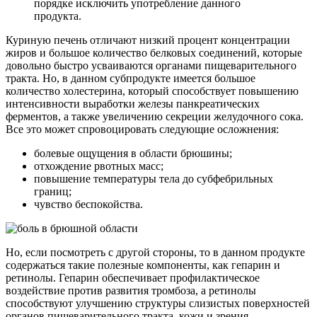
порядке исключить употребление данного
продукта.
Куриную печень отличают низкий процент концентрации
жиров и большое количество белковых соединений, которые
довольно быстро усваиваются органами пищеварительного
тракта. Но, в данном субпродукте имеется большое
количество холестерина, который способствует повышению
интенсивности выработки железы панкреатических
ферментов, а также увеличению секреции желудочного сока.
Все это может спровоцировать следующие осложнения:
болевые ощущения в области брюшины;
отхождение рвотных масс;
повышение температуры тела до субфебрильных
границ;
чувство беспокойства.
Но, если посмотреть с другой стороны, то в данном продукте
содержаться такие полезные компоненты, как гепарин и
ретинолы. Гепарин обеспечивает профилактическое
воздействие против развития тромбоза, а ретинолы
способствуют улучшению структуры слизистых поверхностей
органов пищеварительного тракта, кожи и зрения.