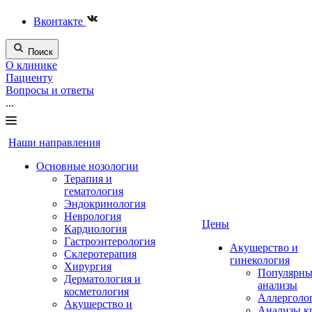
Вконтакте
Поиск
О клинике
Пациенту
Вопросы и ответы
...
Наши направления
Основные нозологии
Терапия и
гематология
Эндокринология
Неврология
Цены
Кардиология
Гастроэнтерология
Акушерство и
Склеротерапия
гинекология
Хирургия
Популярны
Дерматология и
анализы
косметология
Аллерголо
Акушерство и
Анализы к