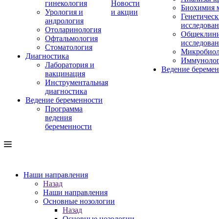
гинекология
Новости
Биохимия 
Урология и
и акции
Генетическ
андрология
исследова
Отоларинология
Общеклини
Офтальмология
исследова
Стоматология
Микробиол
Диагностика
Иммуноло
Лаборатория и
Ведение береме
вакцинация
Инструментальная
диагностика
Ведение беременности
Программа
ведения
беременности
Наши направления
Назад
Наши направления
Основные нозологии
Назад
Основные нозологии