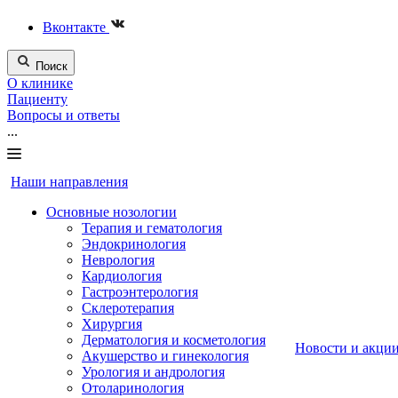
Вконтакте
Поиск
О клинике
Пациенту
Вопросы и ответы
...
Наши направления
Основные нозологии
Терапия и гематология
Эндокринология
Неврология
Кардиология
Гастроэнтерология
Склеротерапия
Хирургия
Дерматология и косметология
Новости и акци
Акушерство и гинекология
Урология и андрология
Отоларинология