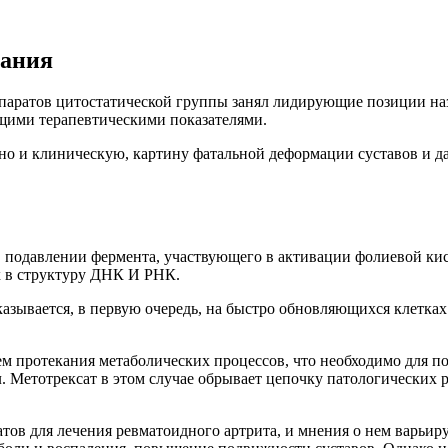
вания
епаратов цитостатической группы занял лидирующие позиции на
ими терапевтическими показателями.
ьно и клиническую, картину фатальной деформации суставов и 
в подавлении фермента, участвующего в активации фолиевой к
х в структуру ДНК И РНК.
казывается, в первую очередь, на быстро обновляющихся клетках
протекания метаболических процессов, что необходимо для по
 Метотрексат в этом случае обрывает цепочку патологических р
тов для лечения ревматоидного артрита, и мнения о нем варьи