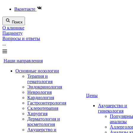
Вконтакте
Поиск
О клинике
Пациенту
Вопросы и ответы
...
Наши направления
Основные нозологии
Терапия и
гематология
Эндокринология
Неврология
Цены
Кардиология
Гастроэнтерология
Акушерство и
Склеротерапия
гинекология
Хирургия
Популярны
Дерматология и
анализы
косметология
Аллерголо
Акушерство и
Анализы к