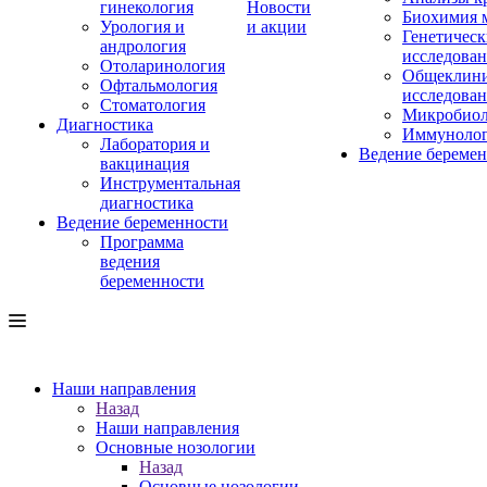
гинекология
Новости
Биохимия 
Урология и
и акции
Генетическ
андрология
исследова
Отоларинология
Общеклини
Офтальмология
исследова
Стоматология
Микробиол
Диагностика
Иммуноло
Лаборатория и
Ведение береме
вакцинация
Инструментальная
диагностика
Ведение беременности
Программа
ведения
беременности
Наши направления
Назад
Наши направления
Основные нозологии
Назад
Основные нозологии