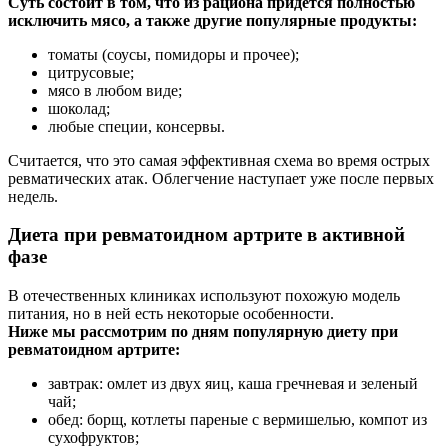
Суть состоит в том, что из рациона придется полностью
исключить мясо, а также другие популярные продукты:
томаты (соусы, помидоры и прочее);
цитрусовые;
мясо в любом виде;
шоколад;
любые специи, консервы.
Считается, что это самая эффективная схема во время острых
ревматических атак. Облегчение наступает уже после первых
недель.
Диета при ревматоидном артрите в активной
фазе
В отечественных клиниках используют похожую модель
питания, но в ней есть некоторые особенности.
Ниже мы рассмотрим по дням популярную диету при
ревматоидном артрите:
завтрак: омлет из двух яиц, каша гречневая и зеленый
чай;
обед: борщ, котлеты пареные с вермишелью, компот из
сухофруктов;