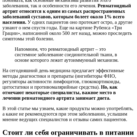
понимать, как основные механизмы развития этого
заболевания, так и особенности его лечения.
Ревматоидный
артрит относится к одним из самых распространенных
заболеваний суставов, которым болеет около 1% всего
населения.
У одних пациентов оно протекает остро, а другие
узнают о нем спустя годы. Еще на картине Рубенса «Три
Грации», написанной около 500 лет назад, можно проследить
симптомы этой болезни.
Напомним, что ревматоидный артрит – это
системное заболевание соединительной ткани, в
основе которого лежит аутоиммунный механизм.
На сегодняшний день медицина предлагает эффективные
методы диагностики и препараты (ингибиторы ФНО,
регуляторы активности лимфоцитов, глюкокортикоиды,
цитостатики и противомалярийные средства).
Но, как
отмечают некоторые специалисты, важное место в
лечении ревматоидного артрита занимает диета.
В этой статье мы узнаем, какие продукты можно употреблять,
а какие не рекомендуются при этом заболевании, услышим
мнение ведущих специалистов и отзывы самих пациентов.
Стоит ли себя ограничивать в питании