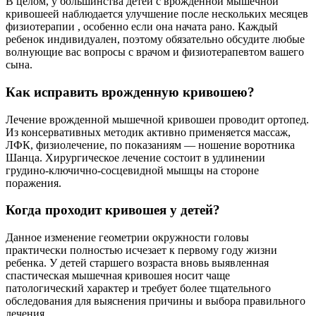
В целом, у большинства детей с врожденной мышечной
кривошеей наблюдается улучшение после нескольких месяцев
физиотерапии , особенно если она начата рано. Каждый
ребенок индивидуален, поэтому обязательно обсудите любые
волнующие вас вопросы с врачом и физиотерапевтом вашего
сына.
Как исправить врожденную кривошею?
Лечение врожденной мышечной кривошеи проводит ортопед.
Из консервативных методик активно применяется массаж,
ЛФК, физиолечение, по показаниям — ношение воротника
Шанца. Хирургическое лечение состоит в удлинении
грудино-ключично-сосцевидной мышцы на стороне
поражения.
Когда проходит кривошея у детей?
Данное изменение геометрии окружности головы
практически полностью исчезает к первому году жизни
ребенка. У детей старшего возраста вновь выявленная
спастическая мышечная кривошея носит чаще
патологический характер и требует более тщательного
обследования для выяснения причины и выбора правильного
лечения.