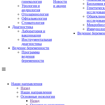
гинекология
Новости
Биохимия 
Урология и
и акции
Генетическ
андрология
исследова
Отоларинология
Общеклини
Офтальмология
исследова
Стоматология
Микробиол
Диагностика
Иммуноло
Лаборатория и
Ведение береме
вакцинация
Инструментальная
диагностика
Ведение беременности
Программа
ведения
беременности
Наши направления
Назад
Наши направления
Основные нозологии
Назад
Основные нозологии