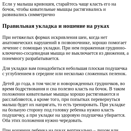
Если у малыша кривошея, старайтесь чаще класть его на
бочок, чтобы кивательные мышцы растягивались и
развивались симметрично
Правильная укладка и ношение на руках
При нетяжелых формах искривления шеи, когда нет
анатомических нарушений в позвоночнике, хорошо помогает
лечение с помощью укладки. При нем пораженная грудинно-
ключично-сосцевидная мышца не выключается из движения, а
понемногу разрабатывается.
Для укладки вам понадобиться небольшая плоская подушечка
с углублением в середине или несколько сложенных пеленок.
Детей до года, в том числе и новорожденных грудничков, во
время бодрствования и сна полезно класть на бочок. В таком
положении кивательные мышцы хорошо растягиваются и
расслабляются, а кроме того, при попытках перевернуться
малыш будет их напрягать, то есть тренировать. При укладке
на больную сторону под головку ребенка нужно класть
подушечку, а при укладке на здоровую подушечка убирается.
Оба этих положения нужно чередовать.
При ношении ребенка на руках вертикально – лицом или