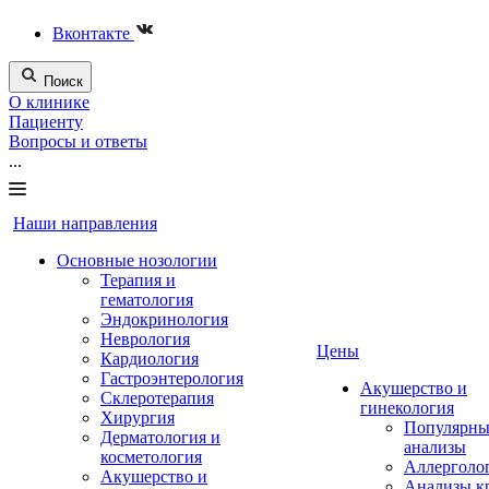
Вконтакте
Поиск
О клинике
Пациенту
Вопросы и ответы
...
Наши направления
Основные нозологии
Терапия и
гематология
Эндокринология
Неврология
Цены
Кардиология
Гастроэнтерология
Акушерство и
Склеротерапия
гинекология
Хирургия
Популярны
Дерматология и
анализы
косметология
Аллерголо
Акушерство и
Анализы к