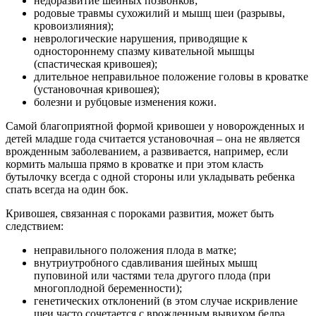
недоразвитие шейных позвонков;
родовые травмы сухожилий и мышц шеи (разрывы,
кровоизлияния);
неврологические нарушения, приводящие к
одностороннему спазму кивательной мышцы
(спастическая кривошея);
длительное неправильное положение головы в кроватке
(установочная кривошея);
болезни и рубцовые изменения кожи.
Самой благоприятной формой кривошеи у новорожденных и
детей младше года считается установочная – она не является
врожденным заболеванием, а развивается, например, если
кормить малыша прямо в кроватке и при этом класть
бутылочку всегда с одной стороны или укладывать ребенка
спать всегда на один бок.
Кривошея, связанная с пороками развития, может быть
следствием:
неправильного положения плода в матке;
внутриутробного сдавливания шейных мышц
пуповиной или частями тела другого плода (при
многоплодной беременности);
генетических отклонений (в этом случае искривление
шеи часто сочетается с врожденным вывихом бедра,