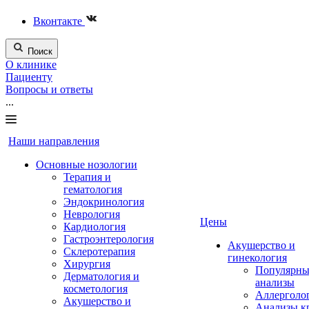
Вконтакте
Поиск
О клинике
Пациенту
Вопросы и ответы
...
Наши направления
Основные нозологии
Терапия и
гематология
Эндокринология
Неврология
Цены
Кардиология
Гастроэнтерология
Акушерство и
Склеротерапия
гинекология
Хирургия
Популярны
Дерматология и
анализы
косметология
Аллерголо
Акушерство и
Анализы к