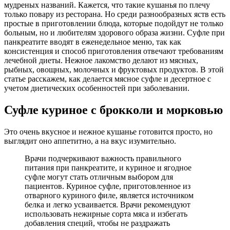
мудреных названий. Кажется, что такие кушанья по плечу
только повару из ресторана. Но среди разнообразных яств есть
простые в приготовлении блюда, которые подойдут не только
больным, но и любителям здорового образа жизни. Суфле при
панкреатите вводят в еженедельное меню, так как
консистенция и способ приготовления отвечают требованиям
лечебной диеты. Нежное лакомство делают из мясных,
рыбных, овощных, молочных и фруктовых продуктов. В этой
статье расскажем, как делается мясное суфле и десертное с
учетом диетических особенностей при заболевании.
Суфле куриное с брокколи и морковью
Это очень вкусное и нежное кушанье готовится просто, но
выглядит оно аппетитно, а на вкус изумительно.
Врачи подчеркивают важность правильного
питания при панкреатите, и куриное и ягодное
суфле могут стать отличным выбором для
пациентов. Куриное суфле, приготовленное из
отварного куриного филе, является источником
белка и легко усваивается. Врачи рекомендуют
использовать нежирные сорта мяса и избегать
добавления специй, чтобы не раздражать