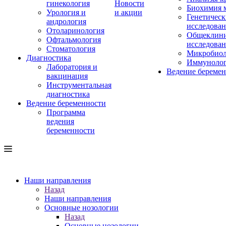
гинекология
Новости
Биохимия 
Урология и
и акции
Генетическ
андрология
исследова
Отоларинология
Общеклини
Офтальмология
исследова
Стоматология
Микробиол
Диагностика
Иммуноло
Лаборатория и
Ведение береме
вакцинация
Инструментальная
диагностика
Ведение беременности
Программа
ведения
беременности
Наши направления
Назад
Наши направления
Основные нозологии
Назад
Основные нозологии