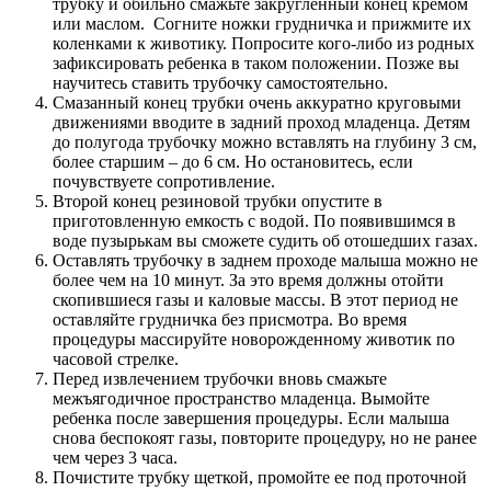
трубку и обильно смажьте закругленный конец кремом
или маслом. Согните ножки грудничка и прижмите их
коленками к животику. Попросите кого-либо из родных
зафиксировать ребенка в таком положении. Позже вы
научитесь ставить трубочку самостоятельно.
Смазанный конец трубки очень аккуратно круговыми
движениями вводите в задний проход младенца. Детям
до полугода трубочку можно вставлять на глубину 3 см,
более старшим – до 6 см. Но остановитесь, если
почувствуете сопротивление.
Второй конец резиновой трубки опустите в
приготовленную емкость с водой. По появившимся в
воде пузырькам вы сможете судить об отошедших газах.
Оставлять трубочку в заднем проходе малыша можно не
более чем на 10 минут. За это время должны отойти
скопившиеся газы и каловые массы. В этот период не
оставляйте грудничка без присмотра. Во время
процедуры массируйте новорожденному животик по
часовой стрелке.
Перед извлечением трубочки вновь смажьте
межъягодичное пространство младенца. Вымойте
ребенка после завершения процедуры. Если малыша
снова беспокоят газы, повторите процедуру, но не ранее
чем через 3 часа.
Почистите трубку щеткой, промойте ее под проточной