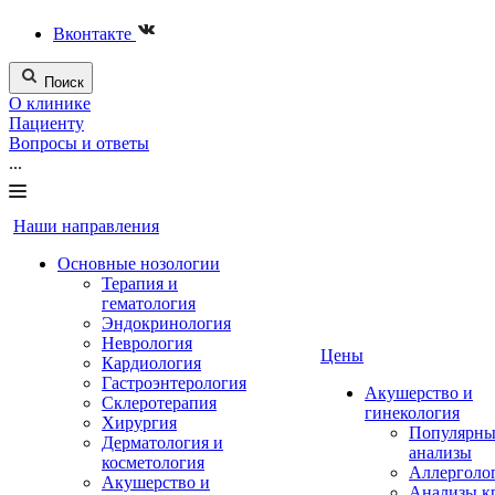
Вконтакте
Поиск
О клинике
Пациенту
Вопросы и ответы
...
Наши направления
Основные нозологии
Терапия и
гематология
Эндокринология
Неврология
Цены
Кардиология
Гастроэнтерология
Акушерство и
Склеротерапия
гинекология
Хирургия
Популярны
Дерматология и
анализы
косметология
Аллерголо
Акушерство и
Анализы к