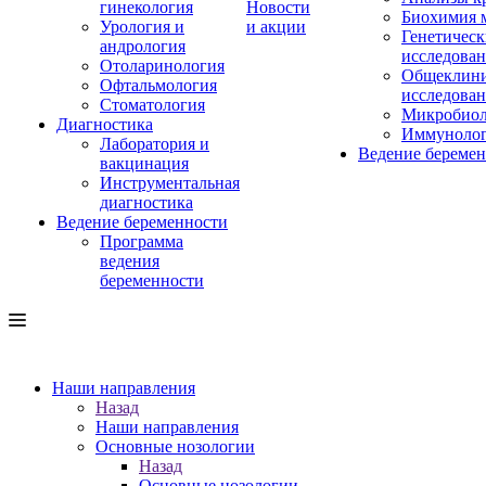
гинекология
Новости
Биохимия 
Урология и
и акции
Генетическ
андрология
исследова
Отоларинология
Общеклини
Офтальмология
исследова
Стоматология
Микробиол
Диагностика
Иммуноло
Лаборатория и
Ведение береме
вакцинация
Инструментальная
диагностика
Ведение беременности
Программа
ведения
беременности
Наши направления
Назад
Наши направления
Основные нозологии
Назад
Основные нозологии