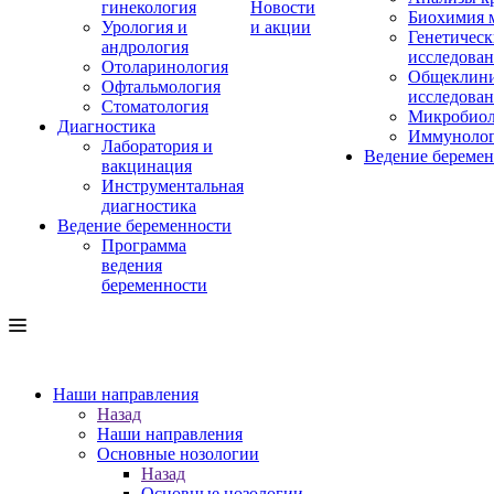
гинекология
Новости
Биохимия 
Урология и
и акции
Генетическ
андрология
исследова
Отоларинология
Общеклини
Офтальмология
исследова
Стоматология
Микробиол
Диагностика
Иммуноло
Лаборатория и
Ведение береме
вакцинация
Инструментальная
диагностика
Ведение беременности
Программа
ведения
беременности
Наши направления
Назад
Наши направления
Основные нозологии
Назад
Основные нозологии