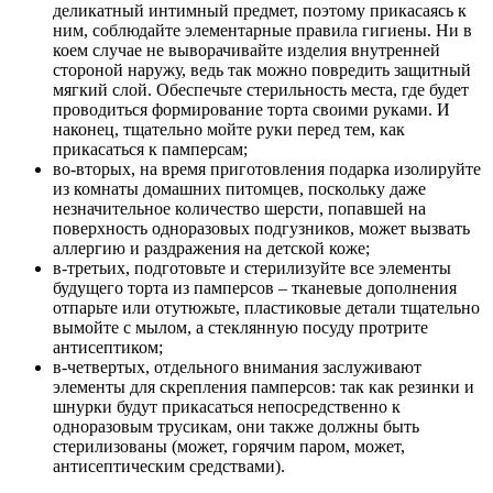
деликатный интимный предмет, поэтому прикасаясь к
ним, соблюдайте элементарные правила гигиены. Ни в
коем случае не выворачивайте изделия внутренней
стороной наружу, ведь так можно повредить защитный
мягкий слой. Обеспечьте стерильность места, где будет
проводиться формирование торта своими руками. И
наконец, тщательно мойте руки перед тем, как
прикасаться к памперсам;
во-вторых, на время приготовления подарка изолируйте
из комнаты домашних питомцев, поскольку даже
незначительное количество шерсти, попавшей на
поверхность одноразовых подгузников, может вызвать
аллергию и раздражения на детской коже;
в-третьих, подготовьте и стерилизуйте все элементы
будущего торта из памперсов – тканевые дополнения
отпарьте или отутюжьте, пластиковые детали тщательно
вымойте с мылом, а стеклянную посуду протрите
антисептиком;
в-четвертых, отдельного внимания заслуживают
элементы для скрепления памперсов: так как резинки и
шнурки будут прикасаться непосредственно к
одноразовым трусикам, они также должны быть
стерилизованы (может, горячим паром, может,
антисептическим средствами).