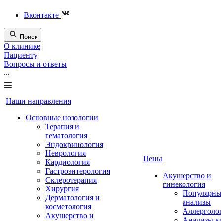
Вконтакте
Поиск
О клинике
Пациенту
Вопросы и ответы
...
Наши направления
Основные нозологии
Терапия и
гематология
Эндокринология
Неврология
Цены
Кардиология
Гастроэнтерология
Акушерство и
Склеротерапия
гинекология
Хирургия
Популярны
Дерматология и
анализы
косметология
Аллерголо
Акушерство и
Анализы к