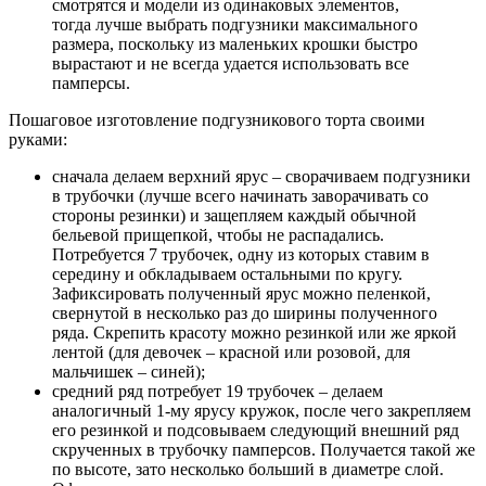
смотрятся и модели из одинаковых элементов,
тогда лучше выбрать подгузники максимального
размера, поскольку из маленьких крошки быстро
вырастают и не всегда удается использовать все
памперсы.
Пошаговое изготовление подгузникового торта своими
руками:
сначала делаем верхний ярус – сворачиваем подгузники
в трубочки (лучше всего начинать заворачивать со
стороны резинки) и защепляем каждый обычной
бельевой прищепкой, чтобы не распадались.
Потребуется 7 трубочек, одну из которых ставим в
середину и обкладываем остальными по кругу.
Зафиксировать полученный ярус можно пеленкой,
свернутой в несколько раз до ширины полученного
ряда. Скрепить красоту можно резинкой или же яркой
лентой (для девочек – красной или розовой, для
мальчишек – синей);
средний ряд потребует 19 трубочек – делаем
аналогичный 1-му ярусу кружок, после чего закрепляем
его резинкой и подсовываем следующий внешний ряд
скрученных в трубочку памперсов. Получается такой же
по высоте, зато несколько больший в диаметре слой.