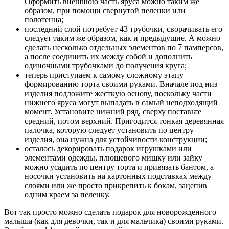
Оформить внешнюю часть яруса можно таким же
образом, при помощи свернутой пеленки или
полотенца;
последний слой потребует 43 трубочки, сворачивать его
следует таким же образом, как и предыдущие. А можно
сделать несколько отдельных элементов по 7 памперсов,
а после соединить их между собой и дополнить
одиночными трубочками до получения круга;
теперь приступаем к самому сложному этапу –
формированию торта своими руками. Вначале под низ
изделия подложите жесткую основу, поскольку части
нижнего яруса могут выпадать в самый неподходящий
момент. Установите нижний ряд, сверху поставьте
средний, потом верхний. Пригодится тонкая деревянная
палочка, которую следует установить по центру
изделия, она нужна для устойчивости конструкции;
осталось декорировать подарок игрушками или
элементами одежды, плюшевого мишку или зайку
можно усадить по центру торта и привязать бантом, а
носочки установить на картонных подставках между
слоями или же просто прикрепить к бокам, зацепив
одним краем за пеленку.
Вот так просто можно сделать подарок для новорожденного
малыша (как для девочки, так и для мальчика) своими руками.