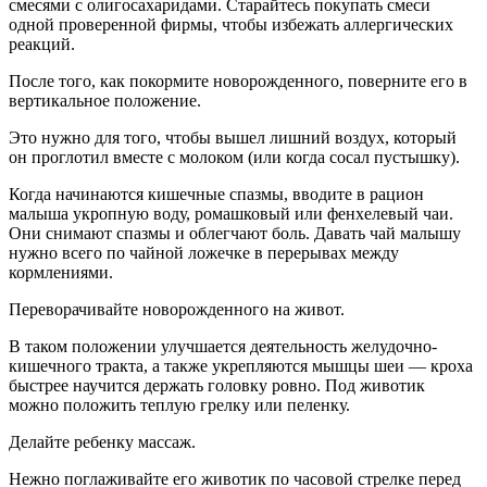
смесями с олигосахаридами. Старайтесь покупать смеси
одной проверенной фирмы, чтобы избежать аллергических
реакций.
После того, как покормите новорожденного, поверните его в
вертикальное положение.
Это нужно для того, чтобы вышел лишний воздух, который
он проглотил вместе с молоком (или когда сосал пустышку).
Когда начинаются кишечные спазмы, вводите в рацион
малыша укропную воду, ромашковый или фенхелевый чаи.
Они снимают спазмы и облегчают боль. Давать чай малышу
нужно всего по чайной ложечке в перерывах между
кормлениями.
Переворачивайте новорожденного на живот.
В таком положении улучшается деятельность желудочно-
кишечного тракта, а также укрепляются мышцы шеи — кроха
быстрее научится держать головку ровно. Под животик
можно положить теплую грелку или пеленку.
Делайте ребенку массаж.
Нежно поглаживайте его животик по часовой стрелке перед