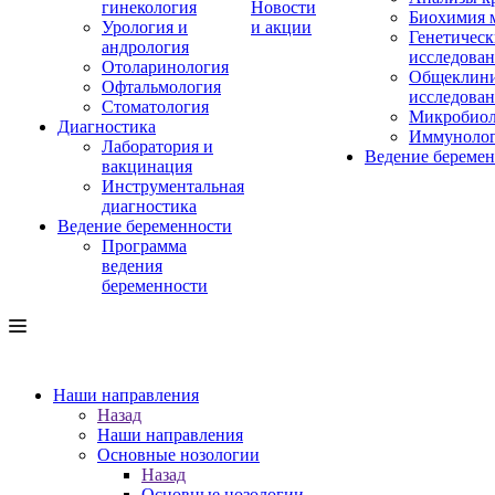
гинекология
Новости
Биохимия 
Урология и
и акции
Генетическ
андрология
исследова
Отоларинология
Общеклини
Офтальмология
исследова
Стоматология
Микробиол
Диагностика
Иммуноло
Лаборатория и
Ведение береме
вакцинация
Инструментальная
диагностика
Ведение беременности
Программа
ведения
беременности
Наши направления
Назад
Наши направления
Основные нозологии
Назад
Основные нозологии