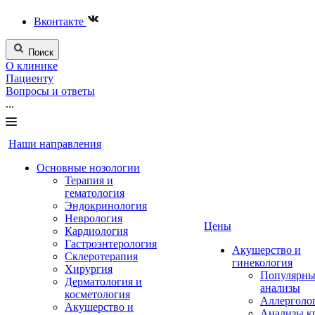
Вконтакте
Поиск
О клинике
Пациенту
Вопросы и ответы
...
Наши направления
Основные нозологии
Терапия и
гематология
Эндокринология
Неврология
Цены
Кардиология
Гастроэнтерология
Акушерство и
Склеротерапия
гинекология
Хирургия
Популярны
Дерматология и
анализы
косметология
Аллерголо
Акушерство и
Анализы к