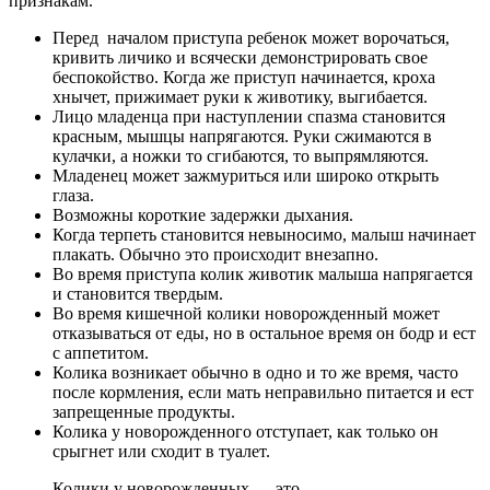
признакам.
Перед началом приступа ребенок может ворочаться,
кривить личико и всячески демонстрировать свое
беспокойство. Когда же приступ начинается, кроха
хнычет, прижимает руки к животику, выгибается.
Лицо младенца при наступлении спазма становится
красным, мышцы напрягаются. Руки сжимаются в
кулачки, а ножки то сгибаются, то выпрямляются.
Младенец может зажмуриться или широко открыть
глаза.
Возможны короткие задержки дыхания.
Когда терпеть становится невыносимо, малыш начинает
плакать. Обычно это происходит внезапно.
Во время приступа колик животик малыша напрягается
и становится твердым.
Во время кишечной колики новорожденный может
отказываться от еды, но в остальное время он бодр и ест
с аппетитом.
Колика возникает обычно в одно и то же время, часто
после кормления, если мать неправильно питается и ест
запрещенные продукты.
Колика у новорожденного отступает, как только он
срыгнет или сходит в туалет.
Колики у новорожденных — это