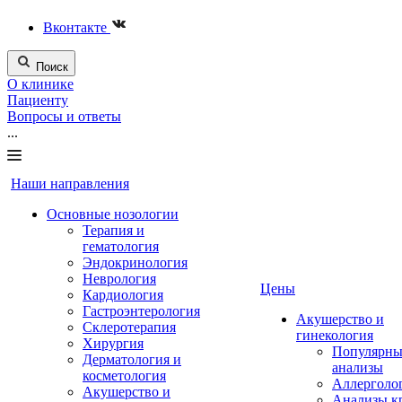
Вконтакте
Поиск
О клинике
Пациенту
Вопросы и ответы
...
Наши направления
Основные нозологии
Терапия и
гематология
Эндокринология
Неврология
Цены
Кардиология
Гастроэнтерология
Акушерство и
Склеротерапия
гинекология
Хирургия
Популярны
Дерматология и
анализы
косметология
Аллерголо
Акушерство и
Анализы к