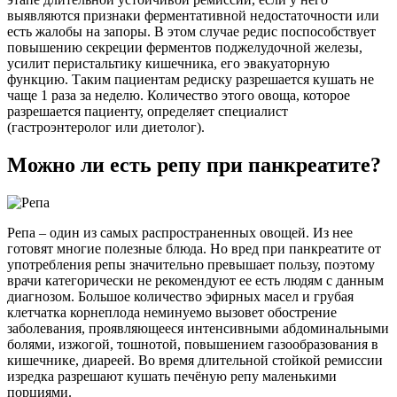
выявляются признаки ферментативной недостаточности или
есть жалобы на запоры. В этом случае редис поспособствует
повышению секреции ферментов поджелудочной железы,
усилит перистальтику кишечника, его эвакуаторную
функцию. Таким пациентам редиску разрешается кушать не
чаще 1 раза за неделю. Количество этого овоща, которое
разрешается пациенту, определяет специалист
(гастроэнтеролог или диетолог).
Можно ли есть репу при панкреатите?
Репа – один из самых распространенных овощей. Из нее
готовят многие полезные блюда. Но вред при панкреатите от
употребления репы значительно превышает пользу, поэтому
врачи категорически не рекомендуют ее есть людям с данным
диагнозом. Большое количество эфирных масел и грубая
клетчатка корнеплода неминуемо вызовет обострение
заболевания, проявляющееся интенсивными абдоминальными
болями, изжогой, тошнотой, повышением газообразования в
кишечнике, диареей. Во время длительной стойкой ремиссии
изредка разрешают кушать печёную репу маленькими
порциями.