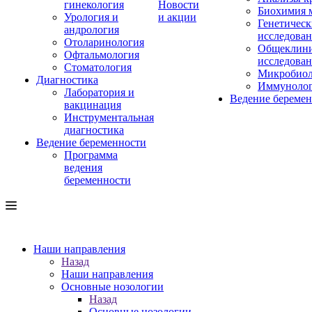
гинекология
Новости
Биохимия 
Урология и
и акции
Генетическ
андрология
исследова
Отоларинология
Общеклини
Офтальмология
исследова
Стоматология
Микробиол
Диагностика
Иммуноло
Лаборатория и
Ведение береме
вакцинация
Инструментальная
диагностика
Ведение беременности
Программа
ведения
беременности
Наши направления
Назад
Наши направления
Основные нозологии
Назад
Основные нозологии