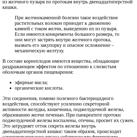
из желчного пузыря по протокам внутрь двенадцатиперстной
кишки.
При желчнокаменной болезни такое воздействие
растительных волокон приводит к движению
камней с током желчи, выведению их из пузыря.
Если имеются конкременты большого размера, то
они могут застрять внутри желчного протока,
вызвать его закупорку и опасное осложнение –
механическую желтуху.
В составе корнеплодов имеются вещества, обладающие
раздражающим эффектом по отношению к слизистым
оболочкам органов пищеварения:
эфирные масла;
органические кислоты.
Эти соединения, помимо полезного бактерицидного
воздействия, способствуют усилению секреторной
активности желудка, кишечника, поджелудочной железы,
образованию желчи печенью. При панкреатите протоки
поджелудочной железы воспалены, отечны, просвет их сужен.
Это затрудняет отток секрета железы внутрь
двенадцатиперстной кишки: таким образом, происходит
самопереваривание органа собственными ферментами.