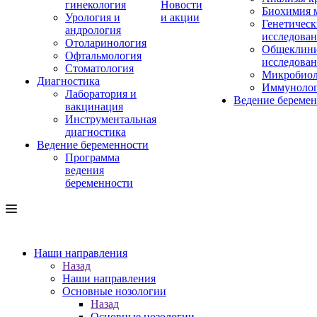
гинекология
Новости
Биохимия 
Урология и
и акции
Генетическ
андрология
исследова
Отоларинология
Общеклини
Офтальмология
исследова
Стоматология
Микробиол
Диагностика
Иммуноло
Лаборатория и
Ведение береме
вакцинация
Инструментальная
диагностика
Ведение беременности
Программа
ведения
беременности
Наши направления
Назад
Наши направления
Основные нозологии
Назад
Основные нозологии