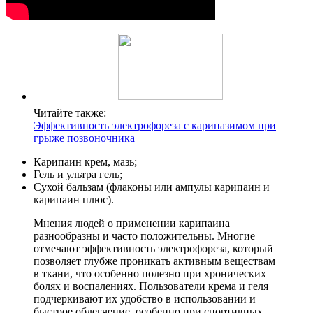
Читайте также:
Эффективность электрофореза с карипазимом при
грыже позвоночника
Карипаин крем, мазь;
Гель и ультра гель;
Сухой бальзам (флаконы или ампулы карипаин и
карипаин плюс).
Мнения людей о применении карипаина
разнообразны и часто положительны. Многие
отмечают эффективность электрофореза, который
позволяет глубже проникать активным веществам
в ткани, что особенно полезно при хронических
болях и воспалениях. Пользователи крема и геля
подчеркивают их удобство в использовании и
быстрое облегчение, особенно при спортивных