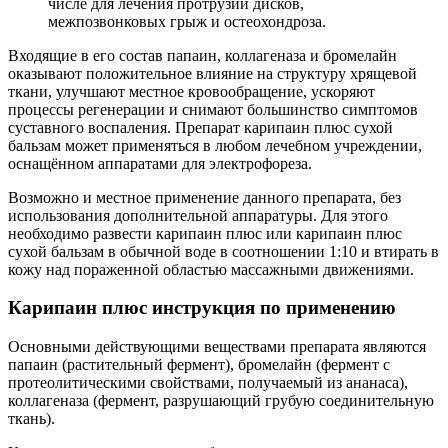
числе для лечения протрузий дисков,
межпозвонковых грыж и остеохондроза.
Входящие в его состав папаин, коллагеназа и бромелайн
оказывают положительное влияние на структуру хрящевой
ткани, улучшают местное кровообращение, ускоряют
процессы регенерации и снимают большинство симптомов
суставного воспаления. Препарат карипаин плюс сухой
бальзам может применяться в любом лечебном учреждении,
оснащённом аппаратами для электрофореза.
Возможно и местное применение данного препарата, без
использования дополнительной аппаратуры. Для этого
необходимо развести карипаин плюс или карипаин плюс
сухой бальзам в обычной воде в соотношении 1:10 и втирать в
кожу над пораженной областью массажными движениями.
Карипаин плюс инструкция по применению
Основными действующими веществами препарата являются
папаин (растительный фермент), бромелайн (фермент с
протеолитическими свойствами, получаемый из ананаса),
коллагеназа (фермент, разрушающий грубую соединительную
ткань).