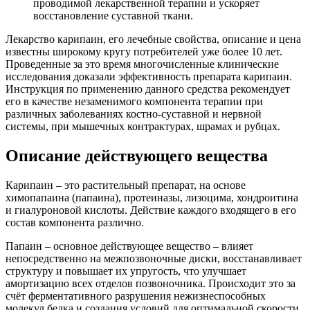
проводимой лекарственной терапии и ускоряет
восстановление суставной ткани.
Лекарство карипаин, его лечебные свойства, описание и цена
известны широкому кругу потребителей уже более 10 лет.
Проведенные за это время многочисленные клинические
исследования доказали эффективность препарата карипаин.
Инструкция по применению данного средства рекомендует
его в качестве незаменимого компонента терапии при
различных заболеваниях костно-суставной и нервной
системы, при мышечных контрактурах, шрамах и рубцах.
Описание действующего вещества
Карипаин – это растительный препарат, на основе
химопапаина (папаина), протеиназы, лизоцима, хондроитина
и гиалуроновой кислоты. Действие каждого входящего в его
состав компонента различно.
Папаин – основное действующее вещество – влияет
непосредственно на межпозвоночные диски, восстанавливает
структуру и повышает их упругость, что улучшает
амортизацию всех отделов позвоночника. Происходит это за
счёт ферментативного разрушения нежизнеспособных
молекул белка и создания условий для оптимальной скорости