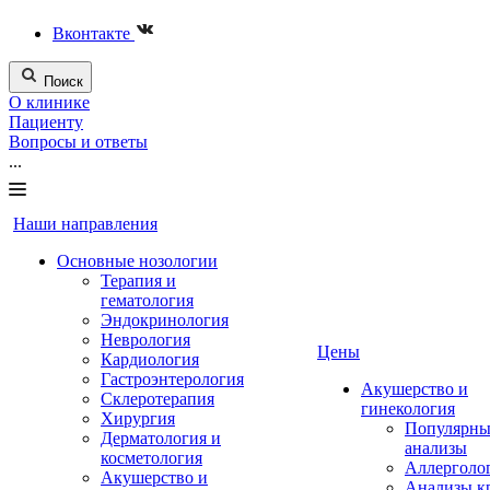
Вконтакте
Поиск
О клинике
Пациенту
Вопросы и ответы
...
Наши направления
Основные нозологии
Терапия и
гематология
Эндокринология
Неврология
Цены
Кардиология
Гастроэнтерология
Акушерство и
Склеротерапия
гинекология
Хирургия
Популярны
Дерматология и
анализы
косметология
Аллерголо
Акушерство и
Анализы к