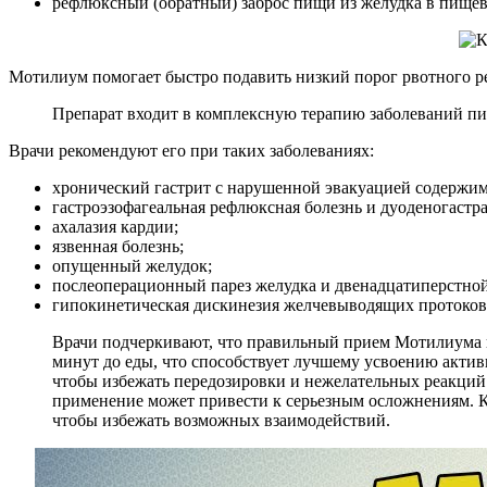
рефлюксный (обратный) заброс пищи из желудка в пищев
Мотилиум помогает быстро подавить низкий порог рвотного ре
Препарат входит в комплексную терапию заболеваний пи
Врачи рекомендуют его при таких заболеваниях:
хронический гастрит с нарушенной эвакуацией содержим
гастроэзофагеальная рефлюксная болезнь и дуоденогастр
ахалазия кардии;
язвенная болезнь;
опущенный желудок;
послеоперационный парез желудка и двенадцатиперстно
гипокинетическая дискинезия желчевыводящих протоков
Врачи подчеркивают, что правильный прием Мотилиума и
минут до еды, что способствует лучшему усвоению акти
чтобы избежать передозировки и нежелательных реакций. 
применение может привести к серьезным осложнениям. К
чтобы избежать возможных взаимодействий.