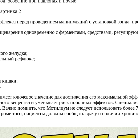
од, особенно при наклонах и ночью.
флекса перед проведением манипуляций с установкой зонда, про
щеварения одновременно с ферментами, средствами, регулирую
ого желудка;
альный рефлюкс;
й кишки;
.
меет ключевое значение для достижения его максимальной эффе
вного вещества и уменьшает риск побочных эффектов. Специали
Важно помнить, что Мотилиум не следует использовать более 7 
роме того, пациенты должны сообщать врачу о наличии хронич