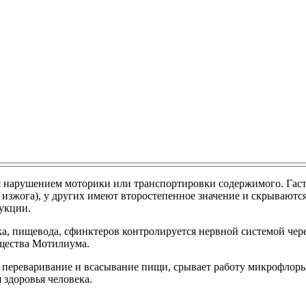
 нарушением моторики или транспортировки содержимого. Гаст
, изжога), у других имеют второстепенное значение и скрываютс
укции.
а, пищевода, сфинктеров контролируется нервной системой чере
ещества Мотилиума.
ереваривание и всасывание пищи, срывает работу микрофлоры 
 здоровья человека.