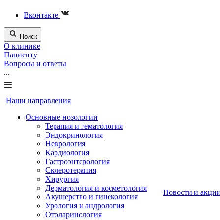
Вконтакте
Поиск
О клинике
Пациенту
Вопросы и ответы
...
Наши направления
Основные нозологии
Терапия и гематология
Эндокринология
Неврология
Кардиология
Гастроэнтерология
Склеротерапия
Хирургия
Дерматология и косметология
Новости и акци
Акушерство и гинекология
Урология и андрология
Отоларинология