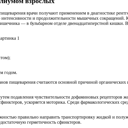
илиумом взрослых
пищеварения врачи получают применением в диагностике рентг
об интенсивности и продолжительности мышечных сокращений. К
кишечника — в бульбарном отделе двенадцатиперстной кишки. Во
том);
м годом.
анов пищеварения считаются основной причиной органических
утем подавления чувствительности дофаминовых рецепторов жел
сфинктеров, ускоряется моторика. Среди фармакологических сре
жностью правильно направить транспортировку жидкой и полуж
недостаточную герметичность сфинктеров.