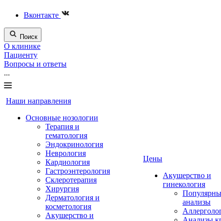
Вконтакте
Поиск
О клинике
Пациенту
Вопросы и ответы
...
Наши направления
Основные нозологии
Терапия и
гематология
Эндокринология
Неврология
Цены
Кардиология
Гастроэнтерология
Акушерство и
Склеротерапия
гинекология
Хирургия
Популярны
Дерматология и
анализы
косметология
Аллерголо
Акушерство и
Анализы к