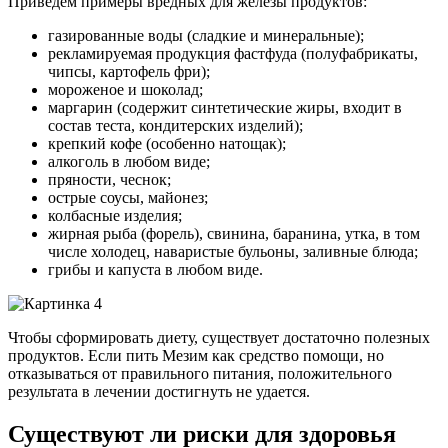
Приведем примеры вредных для железы продуктов:
газированные воды (сладкие и минеральные);
рекламируемая продукция фастфуда (полуфабрикаты,
чипсы, картофель фри);
мороженое и шоколад;
маргарин (содержит синтетические жиры, входит в
состав теста, кондитерских изделий);
крепкий кофе (особенно натощак);
алкоголь в любом виде;
пряности, чеснок;
острые соусы, майонез;
колбасные изделия;
жирная рыба (форель), свинина, баранина, утка, в том
числе холодец, наваристые бульоны, заливные блюда;
грибы и капуста в любом виде.
Чтобы сформировать диету, существует достаточно полезных
продуктов. Если пить Мезим как средство помощи, но
отказываться от правильного питания, положительного
результата в лечении достигнуть не удается.
Существуют ли риски для здоровья