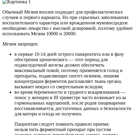
Обычный Мезим вполне подходит для профилактических
случаев и первого варианта. Но при серьезных заболеваниях
воспалительного характера или врожденном муковисцидозе
необходимо лекарство с высокой дозировкой, поэтому удобнее
использовать Мезим 10000 и 20000.
Мезим запрещен:
в первые 10-14 дней острого панкреатита или в фазу
обострения хронического — этот период для
поджелудочной железы должен обеспечить
максимальный покой, поэтому применяется голод и
препараты, подавляющие синтез энзимов, лишняя
концентрация ферментов расплавляет ткань органа,
вызывает некроз со смертельным исходом;
во время беременности и грудного вскармливания —
понос у женщин в III триместре часто возникает из-за
гормональных нарушений, после родов пищеварение
восстанавливается, достаточных данных о безопасности
для матери и плода не получено.
Пациентам следует помнить правило приема:
нельзя пить ферментный препарат при пустом
желудке, натощак перерабатывать нечего, энзимы