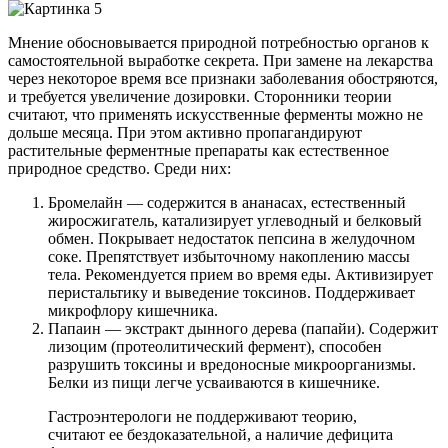
Мнение обосновывается природной потребностью органов к
самостоятельной выработке секрета. При замене на лекарства
через некоторое время все признаки заболевания обостряются,
и требуется увеличение дозировки. Сторонники теории
считают, что применять искусственные ферменты можно не
дольше месяца. При этом активно пропагандируют
растительные ферментные препараты как естественное
природное средство. Среди них:
Бромелайн — содержится в ананасах, естественный
жиросжигатель, катализирует углеводный и белковый
обмен. Покрывает недостаток пепсина в желудочном
соке. Препятствует избыточному накоплению массы
тела. Рекомендуется прием во время еды. Активизирует
перистальтику и выведение токсинов. Поддерживает
микрофлору кишечника.
Папаин — экстракт дынного дерева (папайи). Содержит
лизоцим (протеолитический фермент), способен
разрушить токсины и вредоносные микроорганизмы.
Белки из пищи легче усваиваются в кишечнике.
Гастроэнтерологи не поддерживают теорию,
считают ее бездоказательной, а наличие дефицита