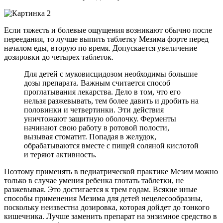
Если тяжесть и болевые ощущения возникают обычно после
переедания, то лучше выпить таблетку Мезима форте перед
началом еды, вторую по время. Допускается увеличение
дозировки до четырех таблеток.
Для детей с муковисцидозом необходимы большие
дозы препарата. Важным считается способ
проглатывания лекарства. Дело в том, что его
нельзя разжевывать, тем более давить и дробить на
половинки и четвертинки. Эти действия
уничтожают защитную оболочку. Ферменты
начинают свою работу в ротовой полости,
вызывая стоматит. Попадая в желудок,
обрабатываются вместе с пищей соляной кислотой
и теряют активность.
Поэтому применять в педиатрической практике Мезим можно
только в случае умения ребенка глотать таблетки, не
разжевывая. Это достигается к трем годам. Всякие иные
способы применения Мезима для детей нецелесообразны,
поскольку неизвестна дозировка, которая дойдет до тонкого
кишечника. Лучше заменить препарат на энзимное средство в