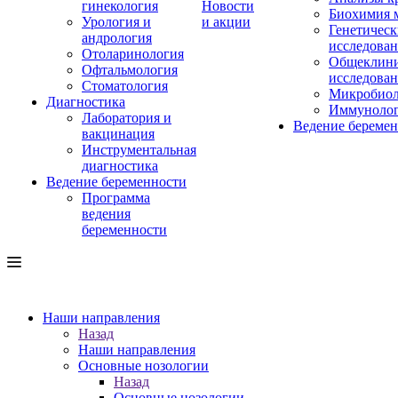
гинекология
Новости
Биохимия 
Урология и
и акции
Генетическ
андрология
исследова
Отоларинология
Общеклини
Офтальмология
исследова
Стоматология
Микробиол
Диагностика
Иммуноло
Лаборатория и
Ведение береме
вакцинация
Инструментальная
диагностика
Ведение беременности
Программа
ведения
беременности
Наши направления
Назад
Наши направления
Основные нозологии
Назад
Основные нозологии