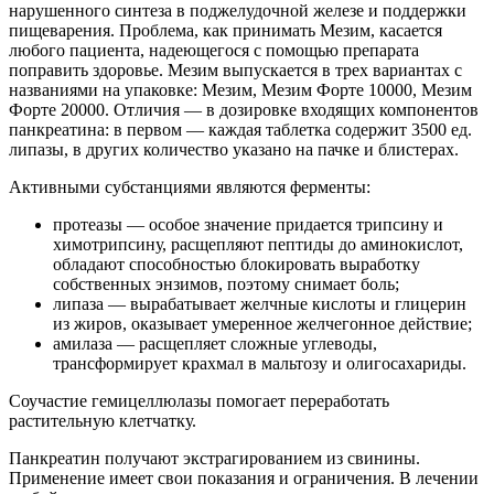
нарушенного синтеза в поджелудочной железе и поддержки
пищеварения. Проблема, как принимать Мезим, касается
любого пациента, надеющегося с помощью препарата
поправить здоровье. Мезим выпускается в трех вариантах с
названиями на упаковке: Мезим, Мезим Форте 10000, Мезим
Форте 20000. Отличия — в дозировке входящих компонентов
панкреатина: в первом — каждая таблетка содержит 3500 ед.
липазы, в других количество указано на пачке и блистерах.
Активными субстанциями являются ферменты:
протеазы — особое значение придается трипсину и
химотрипсину, расщепляют пептиды до аминокислот,
обладают способностью блокировать выработку
собственных энзимов, поэтому снимает боль;
липаза — вырабатывает желчные кислоты и глицерин
из жиров, оказывает умеренное желчегонное действие;
амилаза — расщепляет сложные углеводы,
трансформирует крахмал в мальтозу и олигосахариды.
Соучастие гемицеллюлазы помогает переработать
растительную клетчатку.
Панкреатин получают экстрагированием из свинины.
Применение имеет свои показания и ограничения. В лечении