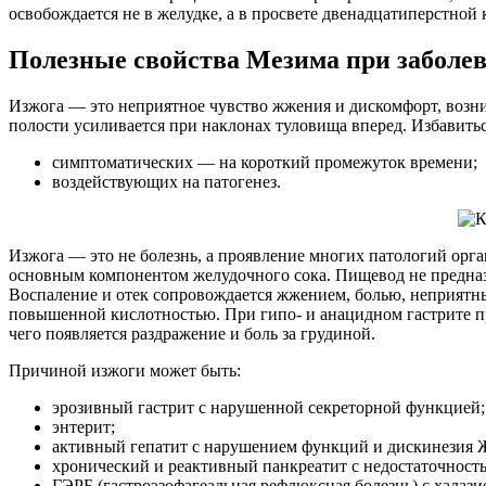
освобождается не в желудке, а в просвете двенадцатиперстной
Полезные свойства Мезима при заболе
Изжога — это неприятное чувство жжения и дискомфорт, возн
полости усиливается при наклонах туловища вперед. Избавить
симптоматических — на короткий промежуток времени;
воздействующих на патогенез.
Изжога — это не болезнь, а проявление многих патологий орг
основным компонентом желудочного сока. Пищевод не предназн
Воспаление и отек сопровождается жжением, болью, неприятны
повышенной кислотностью. При гипо- и анацидном гастрите пр
чего появляется раздражение и боль за грудиной.
Причиной изжоги может быть:
эрозивный гастрит с нарушенной секреторной функцией;
энтерит;
активный гепатит с нарушением функций и дискинезия
хронический и реактивный панкреатит с недостаточнос
ГЭРБ (гастроэзофагеальная рефлюксная болезнь) с халаз