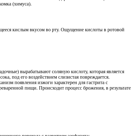
комка (химуса).
щееся кислым вкусом во рту. Ощущение кислоты в ротовой
адочные) вырабатывают соляную кислоту, которая является
ка, под его воздействием слизистая повреждается.
анизм появления изжоги характерен для гастрита с
реваренной пищи. Происходит процесс брожения, в результате
ишечного перехода с развитием эзофагита;