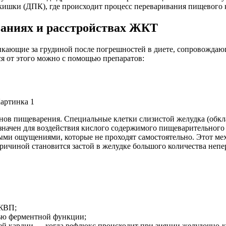
 кишки (ДПК), где происходит процесс переваривания пищевого 
ваниях и расстройствах ЖКТ
икающие за грудиной после погрешностей в диете, сопровождаю
ся от этого можно с помощью препаратов:
анов пищеварения. Специальные клетки слизистой желудка (обкл
ачен для воздействия кислого содержимого пищеварительного со
ми ощущениями, которые не проходят самостоятельно. Этот мех
ичиной становится застой в желудке большого количества непе
 ЖВП;
тью ферментной функции;
ией кардии — когда рефлюкс происходит при зиянии желудочно-к