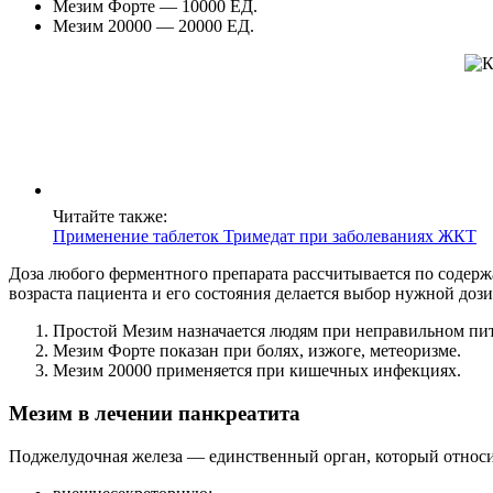
Мезим Форте — 10000 ЕД.
Мезим 20000 — 20000 ЕД.
Читайте также:
Применение таблеток Тримедат при заболеваниях ЖКТ
Доза любого ферментного препарата рассчитывается по содерж
возраста пациента и его состояния делается выбор нужной доз
Простой Мезим назначается людям при неправильном пит
Мезим Форте показан при болях, изжоге, метеоризме.
Мезим 20000 применяется при кишечных инфекциях.
Мезим в лечении панкреатита
Поджелудочная железа — единственный орган, который относи