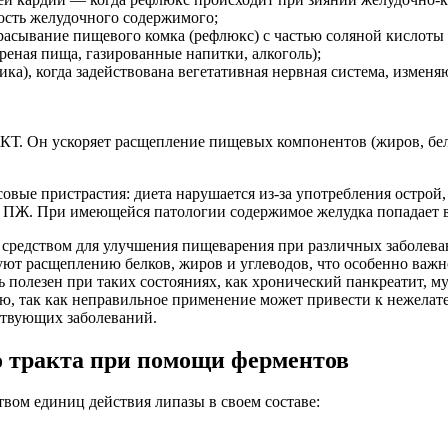
сть желудочного содержимого;
брасывание пищевого комка (рефлюкс) с частью соляной кислоты
реная пища, газированные напитки, алкоголь);
рика), когда задействована вегетативная нервная система, изм
 Он ускоряет расщепление пищевых компонентов (жиров, белков
ые пристрастия: диета нарушается из-за употребления острой, 
 ПЖ. При имеющейся патологии содержимое желудка попадает в
 средством для улучшения пищеварения при различных заболева
уют расщеплению белков, жиров и углеводов, что особенно важ
полезен при таких состояниях, как хронический панкреатит, м
ию, так как неправильное применение может привести к нежела
ствующих заболеваний.
о тракта при помощи ферментов
твом единиц действия липазы в своем составе: