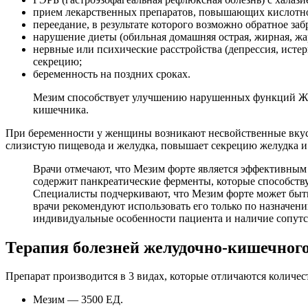
прием лекарственных препаратов, повышающих кислотно
переедание, в результате которого возможно обратное за
нарушение диеты (обильная домашняя острая, жирная, жа
нервные или психические расстройства (депрессия, исте
секрецию;
беременность на поздних сроках.
Мезим способствует улучшению нарушенных функций ЖКТ.
кишечника.
При беременности у женщины возникают несвойственные вкусов
слизистую пищевода и желудка, повышает секрецию желудка и
Врачи отмечают, что Мезим форте является эффективным
содержит панкреатические ферменты, которые способств
Специалисты подчеркивают, что Мезим форте может быть 
врачи рекомендуют использовать его только по назначен
индивидуальные особенности пациента и наличие сопут
Терапия болезней желудочно-кишечног
Препарат производится в 3 видах, которые отличаются количес
Мезим — 3500 ЕД.