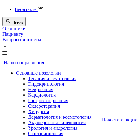
Вконтакте
Поиск
О клинике
Пациенту
Вопросы и ответы
...
Наши направления
Основные нозологии
Терапия и гематология
Эндокринология
Неврология
Кардиология
Гастроэнтерология
Склеротерапия
Хирургия
Дерматология и косметология
Новости и акци
Акушерство и гинекология
Урология и андрология
Отоларинология