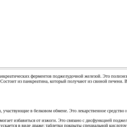
панкреатических ферментов поджелудочной железой. Это полиэн
Состоит из панкреатина, который получают из свиной печени. В
участвующие в белковом обмене. Это лекарственное средство н
могает избавиться от изжоги. Это связано с дисфункцией подже
пускается в виде драже: таблетки покрыты специальной кислото