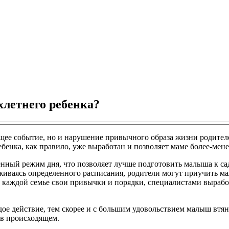
хлетнего ребенка?
ующее событие, но и нарушение привычного образа жизни родите
бенка, как правило, уже выработан и позволяет маме более-мене
нный режим дня, что позволяет лучше подготовить малыша к сад
иваясь определенного расписания, родители могут приучить мал
то в каждой семье свои привычки и порядки, специалистами выр
ое действие, тем скорее и с большим удовольствием малыш втян
 в происходящем.