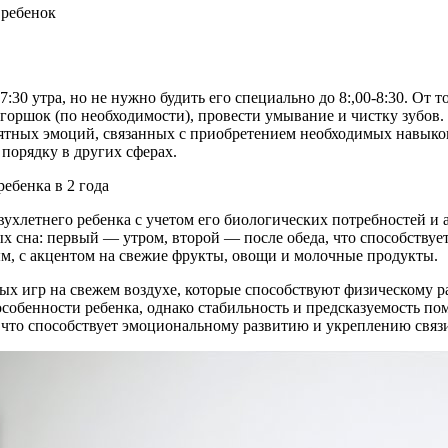
7:30 утра, но не нужно будить его специально до 8:,00-8:30. От 
горшок (по необходимости), провести умывание и чистку зубов.
иятных эмоций, связанных с приобретением необходимых навыков
 порядку в других сферах.
ухлетнего ребенка с учетом его биологических потребностей и а
х сна: первый — утром, второй — после обеда, что способству
, с акцентом на свежие фрукты, овощи и молочные продукты.
ых игр на свежем воздухе, которые способствуют физическому
обенности ребенка, однако стабильность и предсказуемость по
 что способствует эмоциональному развитию и укреплению связ