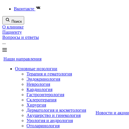
Вконтакте
Поиск
О клинике
Пациенту
Вопросы и ответы
...
Наши направления
Основные нозологии
Терапия и гематология
Эндокринология
Неврология
Кардиология
Гастроэнтерология
Склеротерапия
Хирургия
Дерматология и косметология
Новости и акци
Акушерство и гинекология
Урология и андрология
Отоларинология