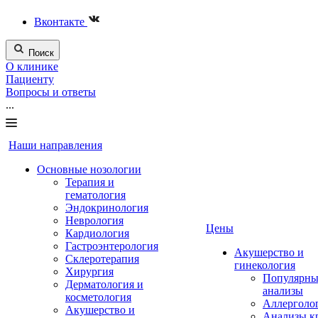
Вконтакте
Поиск
О клинике
Пациенту
Вопросы и ответы
...
Наши направления
Основные нозологии
Терапия и
гематология
Эндокринология
Неврология
Цены
Кардиология
Гастроэнтерология
Акушерство и
Склеротерапия
гинекология
Хирургия
Популярны
Дерматология и
анализы
косметология
Аллерголо
Акушерство и
Анализы к