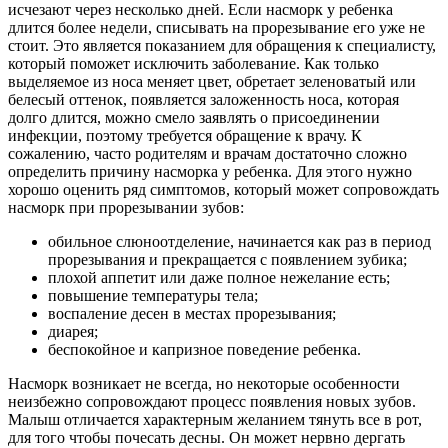
исчезают через несколько дней. Если насморк у ребенка
длится более недели, списывать на прорезывание его уже не
стоит. Это является показанием для обращения к специалисту,
который поможет исключить заболевание. Как только
выделяемое из носа меняет цвет, обретает зеленоватый или
белесый оттенок, появляется заложенность носа, которая
долго длится, можно смело заявлять о присоединении
инфекции, поэтому требуется обращение к врачу. К
сожалению, часто родителям и врачам достаточно сложно
определить причину насморка у ребенка. Для этого нужно
хорошо оценить ряд симптомов, который может сопровождать
насморк при прорезывании зубов:
обильное слюноотделение, начинается как раз в период
прорезывания и прекращается с появлением зубика;
плохой аппетит или даже полное нежелание есть;
повышение температуры тела;
воспаление десен в местах прорезывания;
диарея;
беспокойное и капризное поведение ребенка.
Насморк возникает не всегда, но некоторые особенности
неизбежно сопровождают процесс появления новых зубов.
Малыш отличается характерным желанием тянуть все в рот,
для того чтобы почесать десны. Он может нервно дергать