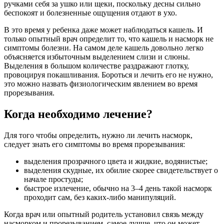
ручками себя за ушко или щеки, поскольку десны сильно
беспокоят и болезненные ощущения отдают в ухо.
В это время у ребенка даже может наблюдаться кашель. И
только опытный врач определит то, что кашель и насморк не
симптомы болезни. На самом деле кашель довольно легко
объясняется избыточным выделением слизи и слюны.
Выделения в большом количестве раздражают глотку,
провоцируя покашливания. Бороться и лечить его не нужно,
это можно назвать физиологическим явлением во время
прорезывания.
Когда необходимо лечение?
Для того чтобы определить, нужно ли лечить насморк,
следует знать его симптомы во время прорезывания:
выделения прозрачного цвета и жидкие, водянистые;
выделения скудные, их обилие скорее свидетельствует о
начале простуды;
быстрое излечение, обычно на 3–4 день такой насморк
проходит сам, без каких-либо манипуляций.
Когда врач или опытный родитель установил связь между
насморком и прорезыванием, самое лучше, что он может