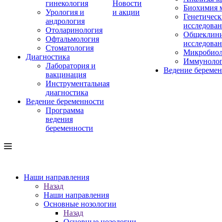
гинекология
Новости
Биохимия 
Урология и
и акции
Генетическ
андрология
исследова
Отоларинология
Общеклини
Офтальмология
исследова
Стоматология
Микробиол
Диагностика
Иммуноло
Лаборатория и
Ведение береме
вакцинация
Инструментальная
диагностика
Ведение беременности
Программа
ведения
беременности
Наши направления
Назад
Наши направления
Основные нозологии
Назад
Основные нозологии