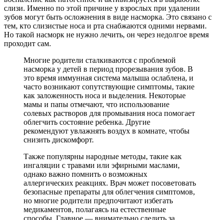
слизи. Именно по этой причине у взрослых при удалении
зубов могут быть осложнения в виде насморка. Это связано с
тем, кто слизистые носа и рта снабжаются одними нервами.
Но такой насморк не нужно лечить, он через недолгое время
проходит сам.
Многие родители сталкиваются с проблемой
насморка у детей в период прорезывания зубов. В
это время иммунная система малыша ослаблена, и
часто возникают сопутствующие симптомы, такие
как заложенность носа и выделения. Некоторые
мамы и папы отмечают, что использование
солевых растворов для промывания носа помогает
облегчить состояние ребенка. Другие
рекомендуют увлажнять воздух в комнате, чтобы
снизить дискомфорт.
Также популярны народные методы, такие как
ингаляции с травами или эфирными маслами,
однако важно помнить о возможных
аллергических реакциях. Врач может посоветовать
безопасные препараты для облегчения симптомов,
но многие родители предпочитают избегать
медикаментов, полагаясь на естественные
способы. Главное — внимательно следить за