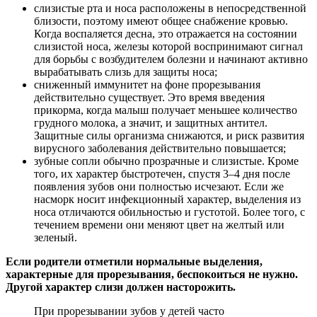
слизистые рта и носа расположены в непосредственной
близости, поэтому имеют общее снабжение кровью.
Когда воспаляется десна, это отражается на состоянии
слизистой носа, железы которой воспринимают сигнал
для борьбы с возбудителем болезни и начинают активно
вырабатывать слизь для защиты носа;
сниженный иммунитет на фоне прорезывания
действительно существует. Это время введения
прикорма, когда малыш получает меньшее количество
грудного молока, а значит, и защитных антител.
Защитные силы организма снижаются, и риск развития
вирусного заболевания действительно повышается;
зубные сопли обычно прозрачные и слизистые. Кроме
того, их характер быстротечен, спустя 3–4 дня после
появления зубов они полностью исчезают. Если же
насморк носит инфекционный характер, выделения из
носа отличаются обильностью и густотой. Более того, с
течением времени они меняют цвет на желтый или
зеленый.
Если родители отметили нормальные выделения,
характерные для прорезывания, беспокоиться не нужно.
Другой характер слизи должен насторожить.
При прорезывании зубов у детей часто