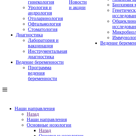
гинекология
Новости
Биохимия 
Урология и
и акции
Генетическ
андрология
исследова
Отоларинология
Общеклини
Офтальмология
исследова
Стоматология
Микробиол
Диагностика
Иммуноло
Лаборатория и
Ведение береме
вакцинация
Инструментальная
диагностика
Ведение беременности
Программа
ведения
беременности
Наши направления
Назад
Наши направления
Основные нозологии
Назад
Основные нозологии