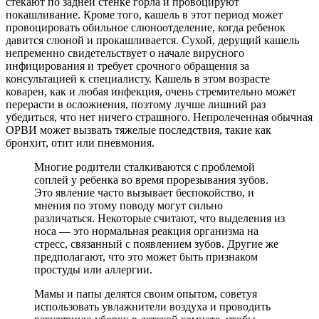
стекают по задней стенке горла и провоцируют
покашливание. Кроме того, кашель в этот период может
провоцировать обильное слюноотделение, когда ребенок
давится слюной и прокашливается. Сухой, дерущий кашель
непременно свидетельствует о начале вирусного
инфицирования и требует срочного обращения за
консультацией к специалисту. Кашель в этом возрасте
коварен, как и любая инфекция, очень стремительно может
перерасти в осложнения, поэтому лучше лишний раз
убедиться, что нет ничего страшного. Непролеченная обычная
ОРВИ может вызвать тяжелые последствия, такие как
бронхит, отит или пневмония.
Многие родители сталкиваются с проблемой
соплей у ребенка во время прорезывания зубов.
Это явление часто вызывает беспокойство, и
мнения по этому поводу могут сильно
различаться. Некоторые считают, что выделения из
носа — это нормальная реакция организма на
стресс, связанный с появлением зубов. Другие же
предполагают, что это может быть признаком
простуды или аллергии.
Мамы и папы делятся своим опытом, советуя
использовать увлажнители воздуха и проводить