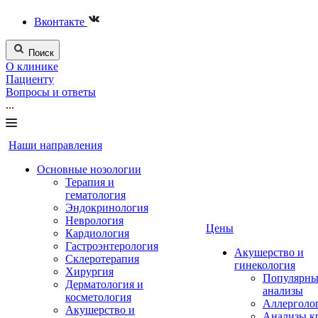
Вконтакте
Поиск
О клинике
Пациенту
Вопросы и ответы
...
Наши направления
Основные нозологии
Терапия и
гематология
Эндокринология
Неврология
Цены
Кардиология
Гастроэнтерология
Акушерство и
Склеротерапия
гинекология
Хирургия
Популярны
Дерматология и
анализы
косметология
Аллерголо
Акушерство и
Анализы к