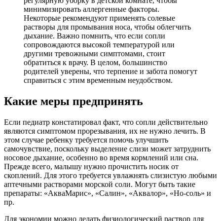
регулярную уборку в детской комнате, чтобы
минимизировать аллергенные факторы.
Некоторые рекомендуют применять солевые
растворы для промывания носа, чтобы облегчить
дыхание. Важно помнить, что если сопли
сопровождаются высокой температурой или
другими тревожными симптомами, стоит
обратиться к врачу. В целом, большинство
родителей уверены, что терпение и забота помогут
справиться с этим временным неудобством.
Какие меры предпринять
Если педиатр констатировал факт, что сопли действительно
являются симптомом прорезывания, их не нужно лечить. В
этом случае ребенку требуется помочь улучшить
самочувствие, поскольку выделение слизи может затруднить
носовое дыхание, особенно во время кормлений или сна.
Прежде всего, малышу нужно прочистить носик от
скоплений. Для этого требуется увлажнять слизистую любыми
аптечными растворами морской соли. Могут быть такие
препараты: «АкваМарис», «Салин», «Аквалор», «Но-соль» и
пр.
Для экономии можно делать физиологический раствор для