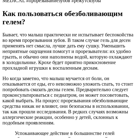
MEDICAL #прорезываниезубов #режутсязубы
Как пользоваться обезболивающим
гелем?
Бывает, что малыш практически не испытывает беспокойства
во время прорезывания зубов. В таком случае гель для десен
применять нет смысла, лучше дать ему сушку. Уменьшить
неприятные ощущения помогут и прорезыватели: их удобно
грызть, и обычно они наполнены водой, которую охлаждают
в холодильнике. Крохе будет приятно прикосновение
прохладной игрушки к воспаленным деснам.
Но когда заметно, что малыш мучается от боли, он
отказывается от еды, его невозможно уложить спать, то стоит
попробовать смазать десны гелем. Предварительно следует
проконсультироваться с педиатром, он может посоветовать,
какой выбрать. На процесс прорезывания обезболивающие
средства никак не влияют, они безопасны в использовании,
так как прошли исследования. В редких случаях возможны
аллергические реакции, особенно у детей, склонных к
подобным проявлениям.
Успокаивающее действие в большинстве гелей