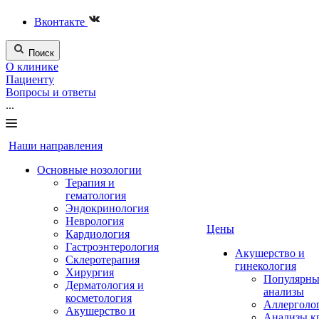
Вконтакте
Поиск
О клинике
Пациенту
Вопросы и ответы
...
Наши направления
Основные нозологии
Терапия и
гематология
Эндокринология
Неврология
Цены
Кардиология
Гастроэнтерология
Акушерство и
Склеротерапия
гинекология
Хирургия
Популярны
Дерматология и
анализы
косметология
Аллерголо
Акушерство и
Анализы к