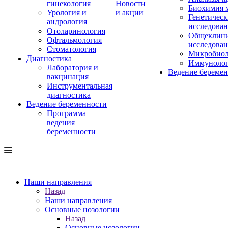
гинекология
Новости
Биохимия 
Урология и
и акции
Генетическ
андрология
исследова
Отоларинология
Общеклини
Офтальмология
исследова
Стоматология
Микробиол
Диагностика
Иммуноло
Лаборатория и
Ведение береме
вакцинация
Инструментальная
диагностика
Ведение беременности
Программа
ведения
беременности
Наши направления
Назад
Наши направления
Основные нозологии
Назад
Основные нозологии