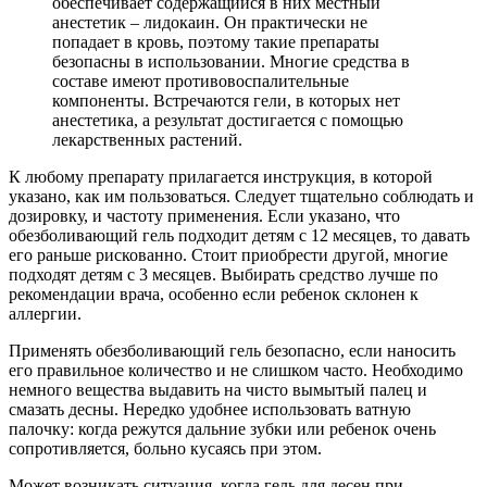
обеспечивает содержащийся в них местный
анестетик – лидокаин. Он практически не
попадает в кровь, поэтому такие препараты
безопасны в использовании. Многие средства в
составе имеют противовоспалительные
компоненты. Встречаются гели, в которых нет
анестетика, а результат достигается с помощью
лекарственных растений.
К любому препарату прилагается инструкция, в которой
указано, как им пользоваться. Следует тщательно соблюдать и
дозировку, и частоту применения. Если указано, что
обезболивающий гель подходит детям с 12 месяцев, то давать
его раньше рискованно. Стоит приобрести другой, многие
подходят детям с 3 месяцев. Выбирать средство лучше по
рекомендации врача, особенно если ребенок склонен к
аллергии.
Применять обезболивающий гель безопасно, если наносить
его правильное количество и не слишком часто. Необходимо
немного вещества выдавить на чисто вымытый палец и
смазать десны. Нередко удобнее использовать ватную
палочку: когда режутся дальние зубки или ребенок очень
сопротивляется, больно кусаясь при этом.
Может возникать ситуация, когда гель для десен при