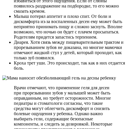
избавиться от этого ощущения. Если от слюны
появилось раздражение на подбородке, то его можно
смазать кремом.
Малыш потерял аппетит и плохо спит. От боли и
дискомфорта из-за воспаленных десен ему может быть
неприятно принимать пищу и сложно заснуть. Вполне
возможно, что ночью он будет с плачем просыпаться.
Родителям придется запастись терпением.
Диарея. Хотя связь между пищеварительным трактом и
прорезыванием зубов не доказана, но многие мамочки
отмечают жидкий стул у детей, который проходит, как
только зуб появился.
Кроха трет уши. Это происходит, так как в них отдается
боль.
Врачи отмечают, что применение геля для десен
при прорезывании зубов у малышей может быть
оправданным, но требует осторожности. Многие
педиатры и стоматологи согласны, что такие
средства могут облегчить дискомфорт и снизить
болевые ощущения у ребенка. Однако важно
выбирать гели, содержащие безопасные
компоненты, и следить за дозировкой. Некоторые