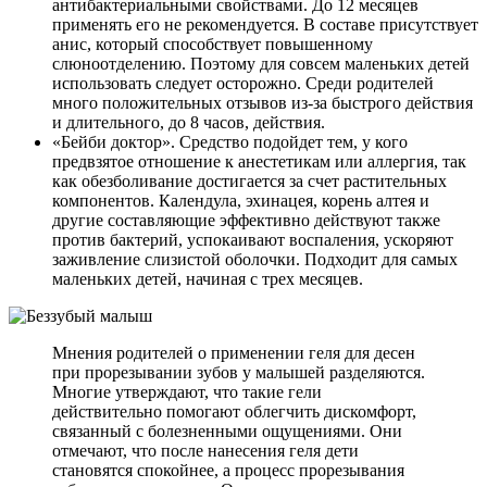
антибактериальными свойствами. До 12 месяцев
применять его не рекомендуется. В составе присутствует
анис, который способствует повышенному
слюноотделению. Поэтому для совсем маленьких детей
использовать следует осторожно. Среди родителей
много положительных отзывов из-за быстрого действия
и длительного, до 8 часов, действия.
«Бейби доктор». Средство подойдет тем, у кого
предвзятое отношение к анестетикам или аллергия, так
как обезболивание достигается за счет растительных
компонентов. Календула, эхинацея, корень алтея и
другие составляющие эффективно действуют также
против бактерий, успокаивают воспаления, ускоряют
заживление слизистой оболочки. Подходит для самых
маленьких детей, начиная с трех месяцев.
Мнения родителей о применении геля для десен
при прорезывании зубов у малышей разделяются.
Многие утверждают, что такие гели
действительно помогают облегчить дискомфорт,
связанный с болезненными ощущениями. Они
отмечают, что после нанесения геля дети
становятся спокойнее, а процесс прорезывания