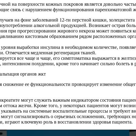
ной на поверхности кожных покровов является довольно часты
ющие связь с нарушением функционирования паренхиматозной же
случаев на фоне заболеваний 12-ти перстной кишки, холецистита
оупотреблении алкогольной продукцией. Возникает острая боль в
ения при прогрессировании жирового некроза может появиться к
сдавливанию кистозным образованием рядом расположенных орг
уровня выработки инсулина в необходимом количестве, появляет
и. Отмечается медленная регенерация тканей.
ируется все чаще и чаще, его симптоматика выражается в желтиз
интенсивном похудении, кроме того начинает сильно болеть в 
 снижение ее функциональности провоцирует изменение общег
нкреатите могут служить важным индикатором состояния пациен
м оттока желчи. Кроме того, у некоторых пациентов могут возн
 указывать на системные воспалительные процессы и требуют в
и могут сигнализировать о серьезных осложнениях, требующих н
жи, играют ключевую роль в восстановлении здоровья пациента.