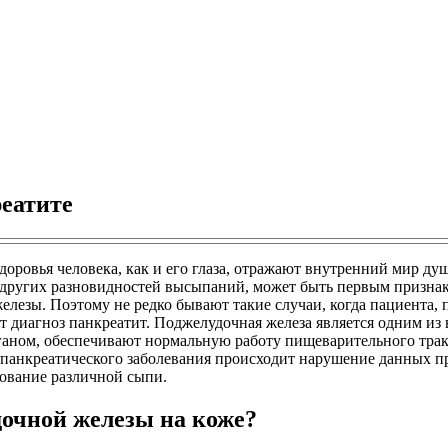
еатите
доровья человека, как и его глаза, отражают внутренний мир д
 других разновидностей высыпаний, может быть первым призна
железы. Поэтому не редко бывают такие случаи, когда пациента,
вит диагноз панкреатит. Поджелудочная железа является одним 
аном, обеспечивают нормальную работу пищеварительного трак
панкреатического заболевания происходит нарушение данных пр
зование различной сыпи.
дочной железы на коже?