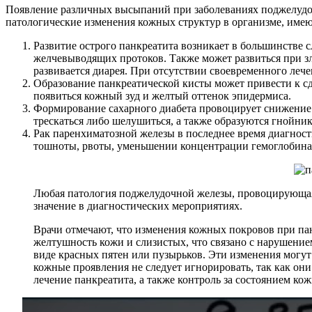
Появление различных высыпаний при заболеваниях поджелудоч
патологические изменения кожных структур в организме, име
Развитие острого панкреатита возникает в большинстве 
желчевыводящих протоков. Также может развиться при зл
развивается диарея. При отсутствии своевременного леч
Образование панкреатической кисты может привести к 
появиться кожный зуд и желтый оттенок эпидермиса.
Формирование сахарного диабета провоцирует снижение 
трескаться либо шелушиться, а также образуются гнойник
Рак паренхиматозной железы в последнее время диагност
тошноты, рвоты, уменьшении концентрации гемоглобина, 
Любая патология поджелудочной железы, провоцирующая
значение в диагностических мероприятиях.
Врачи отмечают, что изменения кожных покровов при па
желтушность кожи и слизистых, что связано с нарушение
виде красных пятен или пузырьков. Эти изменения могут
кожные проявления не следует игнорировать, так как он
лечение панкреатита, а также контроль за состоянием ко