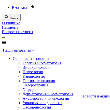
Вконтакте
Поиск
О клинике
Пациенту
Вопросы и ответы
...
Наши направления
Основные нозологии
Терапия и гематология
Эндокринология
Неврология
Кардиология
Гастроэнтерология
Склеротерапия
Хирургия
Дерматология и косметология
Новости и акци
Акушерство и гинекология
Урология и андрология
Отоларинология