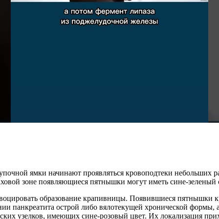
пупочной ямки начинают проявляться кровоподтеки небольших р
паховой зоне появляющиеся пятнышки могут иметь сине-зеленый о
ровоцировать образование крапивницы. Появившиеся пятнышки 
и панкреатита острой либо вялотекущей хронической формы, а 
ских узелков, имеющих сине-розовый цвет. Их локализация прих