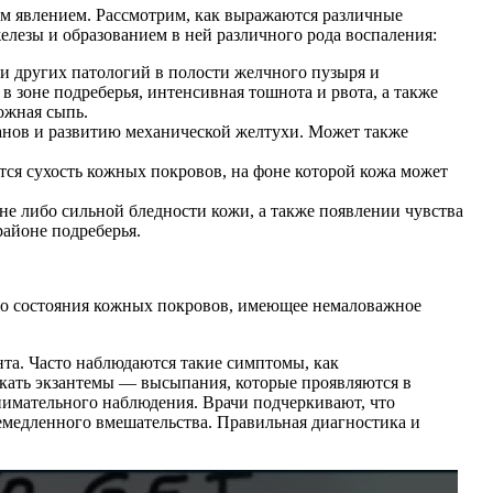
м явлением. Рассмотрим, как выражаются различные
лезы и образованием в ней различного рода воспаления:
 и других патологий в полости желчного пузыря и
 зоне подреберья, интенсивная тошнота и рвота, а также
ожная сыпь.
анов и развитию механической желтухи. Может также
ся сухость кожных покровов, на фоне которой кожа может
не либо сильной бледности кожи, а также появлении чувства
районе подреберья.
о состояния кожных покровов, имеющее немаловажное
та. Часто наблюдаются такие симптомы, как
икать экзантемы — высыпания, которые проявляются в
нимательного наблюдения. Врачи подчеркивают, что
емедленного вмешательства. Правильная диагностика и