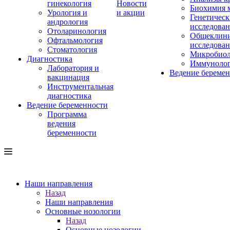
гинекология
Новости
Биохимия 
Урология и
и акции
Генетическ
андрология
исследова
Отоларинология
Общеклини
Офтальмология
исследова
Стоматология
Микробиол
Диагностика
Иммуноло
Лаборатория и
Ведение береме
вакцинация
Инструментальная
диагностика
Ведение беременности
Программа
ведения
беременности
Наши направления
Назад
Наши направления
Основные нозологии
Назад
Основные нозологии