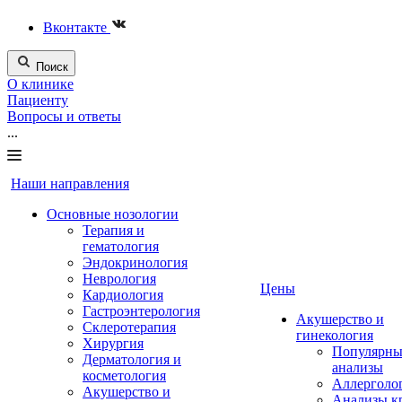
Вконтакте
Поиск
О клинике
Пациенту
Вопросы и ответы
...
Наши направления
Основные нозологии
Терапия и
гематология
Эндокринология
Неврология
Цены
Кардиология
Гастроэнтерология
Акушерство и
Склеротерапия
гинекология
Хирургия
Популярны
Дерматология и
анализы
косметология
Аллерголо
Акушерство и
Анализы к