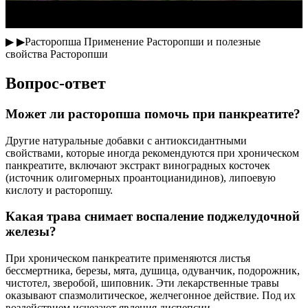
▶ ▶Расторопша Применение Расторопши и полезные
свойства Расторопши
Вопрос-ответ
Может ли расторопша помочь при панкреатите?
Другие натуральные добавки с антиоксидантными
свойствами, которые иногда рекомендуются при хроническом
панкреатите, включают экстракт виноградных косточек
(источник олигомерных проантоцианидинов), липоевую
кислоту и расторопшу.
Какая трава снимает воспаление поджелудочной
железы?
При хроническом панкреатите применяются листья
бессмертника, березы, мята, душица, одуванчик, подорожник,
чистотел, зверобой, шиповник. Эти лекарственные травы
оказывают спазмолитическое, желчегонное действие. Под их
воздействием исчезают явления диспепсии.