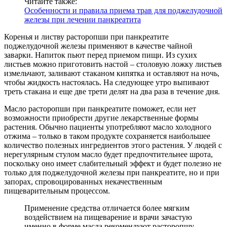
Читайте также:
Особенности и правила приема трав для поджелудочной
железы при лечении панкреатита
Коренья и листву расторопши при панкреатите
поджелудочной железы применяют в качестве чайной
заварки. Напиток пьют перед приемом пищи. Из сухих
листьев можно приготовить настой – столовую ложку листьев
измельчают, заливают стаканом кипятка и оставляют на ночь,
чтобы жидкость настоялась. На следующее утро выпивают
треть стакана и еще две трети делят на два раза в течение дня.
Масло расторопши при панкреатите поможет, если нет
возможности приобрести другие лекарственные формы
растения. Обычно пациенты употребляют масло холодного
отжима – только в таком продукте сохраняется наибольшее
количество полезных ингредиентов этого растения. У людей с
нерегулярным стулом масло будет предпочтительнее шрота,
поскольку оно имеет слабительный эффект и будет полезно не
только для поджелудочной железы при панкреатите, но и при
запорах, спровоцированных некачественным
пищеварительным процессом.
Применение средства отличается более мягким
воздействием на пищеварение и врачи зачастую
именно в форме масла рекомендуют расторопшу