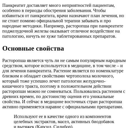
Панкреатит доставляет много неприятностей пациентам,
особенно в периоды обострения заболевания. Чтобы
избавиться от панкреатита, врачи назначают план лечения, но
не стоит помимо официальной терапии забывать и про
народные методики. Например, расторопша при панкреатите
поджелудочной железы оказывает отличное воздействие на
патологию, ничуть не хуже таблетированных препаратов.
Основные свойства
Расторопша является чуть ли не самым популярным народным
средством, которое используется в медицине, в том числе – и
для лечения панкреатита. Растение является по номенклатуре
близким и обладает свойствами чертополоха молочного,
который тоже успешно лечит патологии желудочно-
кишечного тракта, поэтому в положительном действии
расторопши можно не сомневаться. Пользовались растением с
древних времен, по достоинству оценив его уникальные
свойства. И сейчас в медицине восточных стран расторопша
активно применяется наравне с официальными препаратами.
Используют ее в качестве одного из компонентов
целебных экстрактов, масел, активных биодобавок
и вытяжек (Карсил, Силибор).