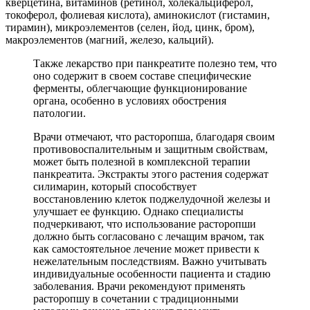
кверцетина, витаминов (ретинол, холекальциферол,
токоферол, фолиевая кислота), аминокислот (гистамин,
тирамин), микроэлементов (селен, йод, цинк, бром),
макроэлементов (магний, железо, кальций).
Также лекарство при панкреатите полезно тем, что
оно содержит в своем составе специфические
ферменты, облегчающие функционирование
органа, особенно в условиях обострения
патологии.
Врачи отмечают, что расторопша, благодаря своим
противовоспалительным и защитным свойствам,
может быть полезной в комплексной терапии
панкреатита. Экстракты этого растения содержат
силимарин, который способствует
восстановлению клеток поджелудочной железы и
улучшает ее функцию. Однако специалисты
подчеркивают, что использование расторопши
должно быть согласовано с лечащим врачом, так
как самостоятельное лечение может привести к
нежелательным последствиям. Важно учитывать
индивидуальные особенности пациента и стадию
заболевания. Врачи рекомендуют применять
расторопшу в сочетании с традиционными