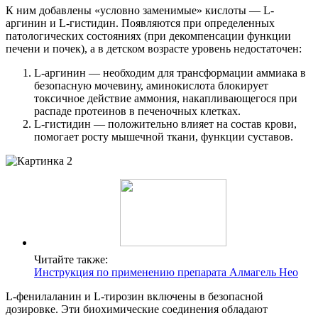
К ним добавлены «условно заменимые» кислоты — L-
аргинин и L-гистидин. Появляются при определенных
патологических состояниях (при декомпенсации функции
печени и почек), а в детском возрасте уровень недостаточен:
L-аргинин — необходим для трансформации аммиака в
безопасную мочевину, аминокислота блокирует
токсичное действие аммония, накапливающегося при
распаде протеинов в печеночных клетках.
L-гистидин — положительно влияет на состав крови,
помогает росту мышечной ткани, функции суставов.
Читайте также:
Инструкция по применению препарата Алмагель Нео
L-фенилаланин и L-тирозин включены в безопасной
дозировке. Эти биохимические соединения обладают