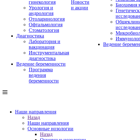
гинекология
Новости
Биохимия 
Урология и
и акции
Генетическ
андрология
исследова
Отоларинология
Общеклини
Офтальмология
исследова
Стоматология
Микробиол
Диагностика
Иммуноло
Лаборатория и
Ведение береме
вакцинация
Инструментальная
диагностика
Ведение беременности
Программа
ведения
беременности
Наши направления
Назад
Наши направления
Основные нозологии
Назад
Основные нозологии