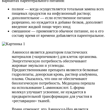
вариантах парентерального питания:
полное — когда осуществляется тотальная замена всех
пищевых продуктов на инфузионный раствор;
дополнительное — если естественное питание
разрешено, но нуждается в добавке белков, дополняет
введение жидкой пищи через зонд;
смешанное — применяется обычное питание, но к его
составу время от времени добавляется парентеральное.
Аминосол является донатором пластических
материалов («кирпичиков») для клеток организма.
Энергетическую потребность обеспечивают
жировые эмульсии и углеводы.
Предшественниками препарата являются белковые
гидролизаты, донорская кровь, раствор альбумина,
плазма. Оказалось, что они не обеспечивают
биологическую потребность. Медицина перешла
на использование L-аминокислот. L-форма
молекул улучшает усвоение, не нуждается в
предварительной трансформации для участия в
«реставрации» тканей.
Врачи отмечают, что Аминосол-Нео является