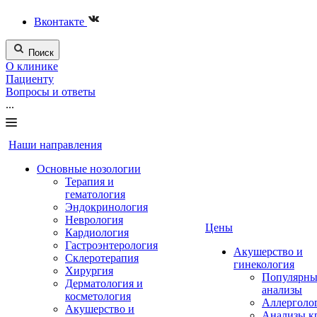
Вконтакте
Поиск
О клинике
Пациенту
Вопросы и ответы
...
Наши направления
Основные нозологии
Терапия и
гематология
Эндокринология
Неврология
Цены
Кардиология
Гастроэнтерология
Акушерство и
Склеротерапия
гинекология
Хирургия
Популярны
Дерматология и
анализы
косметология
Аллерголо
Акушерство и
Анализы к