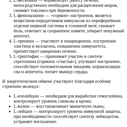
L-метионин — нормализует работу печени,
непосредственно необходим для расщепления жиров,
снимает токсикоз при беременности.
L-фенилаланин — «гормон» настроения, является
веществом-передатчиком импульсов из периферийных
отделов нервной системы в головной мозг, снижает
боль, отвечает за сохранение памяти, убирает ненужный
аппетит.
L-треонин — участвует в пищеварении, построении
эластина и коллагена, повышении иммунитета,
препятствует ожирению печени.
L-триптофан — принимает участие в синтезе
серотонина (гормона «счастья»), улучшает настроение,
способствует положительным эмоциям, нормализации
сна и аппетита, питает мышцу сердца.
В энергетическом обмене участвуют благодаря особому
строению молекул:
L-изолейцин — необходим для выработки гемоглобина,
контролирует уровень глюкозы в крови;
L-валин — восстанавливает мышечную ткань;
L-лейцин — контролирует уровень иммунной защиты,
при необходимости способствует синтезу лейкоцитов,
устраняет воспаление.