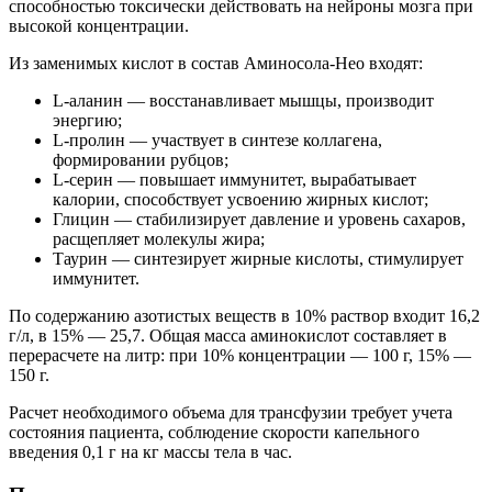
способностью токсически действовать на нейроны мозга при
высокой концентрации.
Из заменимых кислот в состав Аминосола-Нео входят:
L-аланин — восстанавливает мышцы, производит
энергию;
L-пролин — участвует в синтезе коллагена,
формировании рубцов;
L-серин — повышает иммунитет, вырабатывает
калории, способствует усвоению жирных кислот;
Глицин — стабилизирует давление и уровень сахаров,
расщепляет молекулы жира;
Таурин — синтезирует жирные кислоты, стимулирует
иммунитет.
По содержанию азотистых веществ в 10% раствор входит 16,2
г/л, в 15% — 25,7. Общая масса аминокислот составляет в
перерасчете на литр: при 10% концентрации — 100 г, 15% —
150 г.
Расчет необходимого объема для трансфузии требует учета
состояния пациента, соблюдение скорости капельного
введения 0,1 г на кг массы тела в час.