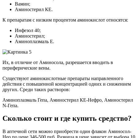
Вамин;
Аминостерил КЕ.
К препаратам с низким процентом аминокислот относятся:
Инфезол 40;
Аминостерил;
Аминоплазмаль Е.
Их, в отличие от Аминосола, разрешается вводить в
периферические вены.
Существуют аминокислотные препараты направленного
действия с повышенной концентрацией одних и снижением
других. Среди таких растворов:
Аминоплазмаль Гепа, Аминостерил КЕ-Нефро, Аминостерил
N-Гепа.
Сколько стоит и где купить средство?
В аптечной сети можно приобрести один флакон Аминосол-
Нео по цене 346-500 руб. Разница в цене зависит от выбора 10