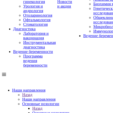
гинекология
Новости
Биохимия 
Урология и
и акции
Генетическ
андрология
исследова
Отоларинология
Общеклини
Офтальмология
исследова
Стоматология
Микробиол
Диагностика
Иммуноло
Лаборатория и
Ведение береме
вакцинация
Инструментальная
диагностика
Ведение беременности
Программа
ведения
беременности
Наши направления
Назад
Наши направления
Основные нозологии
Назад
Основные нозологии