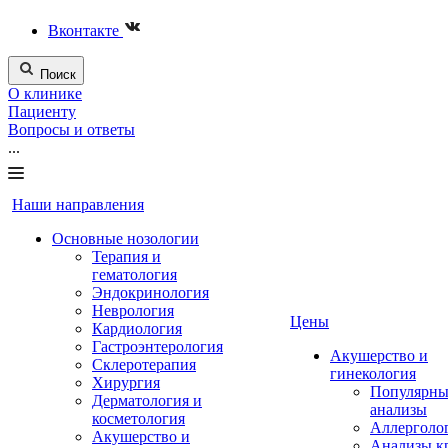
Вконтакте
Поиск
О клинике
Пациенту
Вопросы и ответы
...
Наши направления
Основные нозологии
Терапия и
гематология
Эндокринология
Неврология
Цены
Кардиология
Гастроэнтерология
Акушерство и
Склеротерапия
гинекология
Хирургия
Популярны
Дерматология и
анализы
косметология
Аллерголо
Акушерство и
Анализы к