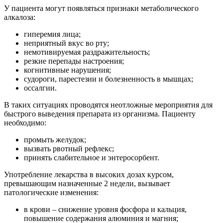
У пациента могут появляться признаки метаболического
алкалоза:
гиперемия лица;
неприятный вкус во рту;
немотивируемая раздражительность;
резкие перепады настроения;
когнитивные нарушения;
судороги, парестезии и болезненность в мышцах;
оссалгии.
В таких ситуациях проводятся неотложные мероприятия для
быстрого выведения препарата из организма. Пациенту
необходимо:
промыть желудок;
вызвать рвотный рефлекс;
принять слабительное и энтеросорбент.
Употребление лекарства в высоких дозах курсом,
превышающим назначенные 2 недели, вызывает
патологические изменения:
в крови – снижение уровня фосфора и кальция,
повышение содержания алюминия и магния;