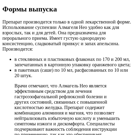
Формы выпуска
Препарат производится только в одной лекарственной форме.
Использование суспензии Алмагеля Нео удобно как для
взрослых, так и для детей. Она предназначена для
перорального приема. Имеет густую однородную
консистенцию, сладковатый привкус и запах апельсина.
Производится:
в стеклянных и пластиковых флаконах по 170 и 200 мл,
запечатанных в картонную упаковку оранжевого цвета;
в пакетиках (саше) по 10 мл, расфасованных по 10 или
20 штук.
Врачи отмечают, что Алмагель Нео является
эффективным средством для лечения
гастроэзофагеальной рефлюксной болезни и
других состояний, связанных с повышенной
кислотностью желудка. Препарат содержит
комбинацию алюминия и магния, что позволяет
нейтрализовать избыточную кислоту и уменьшить
симптомы изжоги и дискомфорта. Специалисты
подчеркивают важность соблюдения инструкции
по применению, так как это обеспечивает