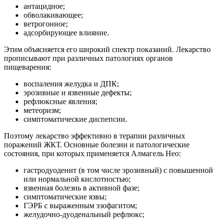
антацидное;
обволакивающее;
ветрогонное;
адсорбирующее влияние.
Этим объясняется его широкий спектр показаний. Лекарство
прописывают при различных патологиях органов
пищеварения:
воспаления желудка и ДПК;
эрозивные и язвенные дефекты;
рефлюксные явления;
метеоризм;
симптоматические диспепсии.
Поэтому лекарство эффективно в терапии различных
поражений ЖКТ. Основные болезни и патологические
состояния, при которых применяется Алмагель Нео:
гастродуоденит (в том числе эрозивный) с повышенной
или нормальной кислотностью;
язвенная болезнь в активной фазе;
симптоматические язвы;
ГЭРБ с выраженным эзофагитом;
желудочно-дуоденальный рефлюкс;