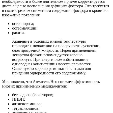
необходимости в более длительном приеме корректируется
диета с целью восполнения дефицита фосфора. Это требуется
в связи с резким снижением содержания фосфора в крови во
избежание появления:
остеопороза;
остеомаляции;
рахита.
Хранение в условиях низкой температуры
приводит к появлению на поверхности суспензии
слоя прозрачной жидкости. Перед применением
лекарства флакон рекомендуется хорошо
встряхнуть. При энергичном взбалтывании
однородная консистенция восстанавливается.
Саше нужно хорошо разминать пальцами для
придания однородности его содержимому.
Установлено, что Алмагель Нео снижает эффективность
многих принимаемых медикаментов:
бета-адреноблокаторов;
НПВП;
антигистаминов;
тетрациклинов;
дигоксина и других.