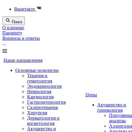
Вконтакте
Поиск
О клинике
Пациенту
Вопросы и ответы
...
Наши направления
Основные нозологии
Терапия и
гематология
Эндокринология
Неврология
Цены
Кардиология
Гастроэнтерология
Акушерство и
Склеротерапия
гинекология
Хирургия
Популярны
Дерматология и
анализы
косметология
Аллерголо
Акушерство и
Анализы к