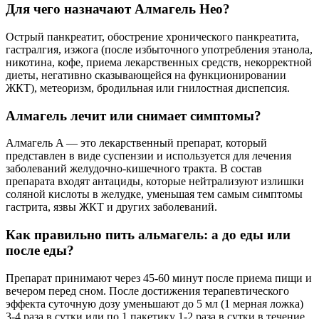
Для чего назначают Алмагель Нео?
Острый панкреатит, обострение хронического панкреатита,
гастралгия, изжога (после избыточного употребления этанола,
никотина, кофе, приема лекарственных средств, некорректной
диеты, негативно сказывающейся на функционировании
ЖКТ), метеоризм, бродильная или гнилостная диспепсия.
Алмагель лечит или снимает симптомы?
Алмагель A — это лекарственный препарат, который
представлен в виде суспензии и используется для лечения
заболеваний желудочно-кишечного тракта. В состав
препарата входят антациды, которые нейтрализуют излишки
соляной кислоты в желудке, уменьшая тем самым симптомы
гастрита, язвы ЖКТ и других заболеваний.
Как правильно пить альмагель: а до еды или
после еды?
Препарат принимают через 45-60 минут после приема пищи и
вечером перед сном. После достижения терапевтического
эффекта суточную дозу уменьшают до 5 мл (1 мерная ложка)
3-4 раза в сутки или по 1 пакетику 1-2 раза в сутки в течение