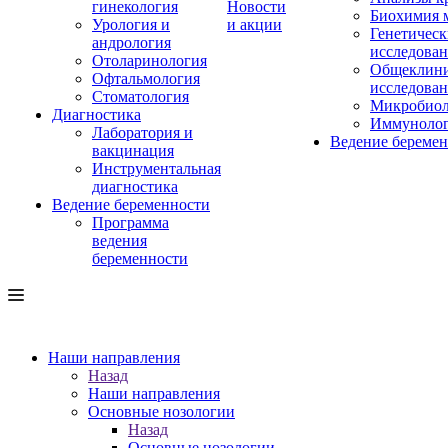
гинекология
Новости
Биохимия 
Урология и
и акции
Генетическ
андрология
исследова
Отоларинология
Общеклини
Офтальмология
исследова
Стоматология
Микробиол
Диагностика
Иммуноло
Лаборатория и
Ведение береме
вакцинация
Инструментальная
диагностика
Ведение беременности
Программа
ведения
беременности
Наши направления
Назад
Наши направления
Основные нозологии
Назад
Основные нозологии