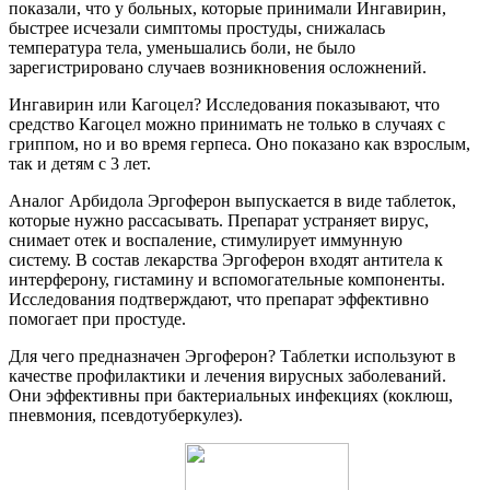
показали, что у больных, которые принимали Ингавирин,
быстрее исчезали симптомы простуды, снижалась
температура тела, уменьшались боли, не было
зарегистрировано случаев возникновения осложнений.
Ингавирин или Кагоцел? Исследования показывают, что
средство Кагоцел можно принимать не только в случаях с
гриппом, но и во время герпеса. Оно показано как взрослым,
так и детям с 3 лет.
Аналог Арбидола Эргоферон выпускается в виде таблеток,
которые нужно рассасывать. Препарат устраняет вирус,
снимает отек и воспаление, стимулирует иммунную
систему. В состав лекарства Эргоферон входят антитела к
интерферону, гистамину и вспомогательные компоненты.
Исследования подтверждают, что препарат эффективно
помогает при простуде.
Для чего предназначен Эргоферон? Таблетки используют в
качестве профилактики и лечения вирусных заболеваний.
Они эффективны при бактериальных инфекциях (коклюш,
пневмония, псевдотуберкулез).