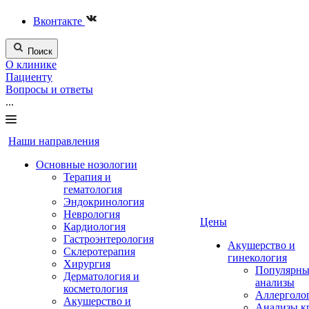
Вконтакте
Поиск
О клинике
Пациенту
Вопросы и ответы
...
Наши направления
Основные нозологии
Терапия и
гематология
Эндокринология
Неврология
Цены
Кардиология
Гастроэнтерология
Акушерство и
Склеротерапия
гинекология
Хирургия
Популярны
Дерматология и
анализы
косметология
Аллерголо
Акушерство и
Анализы к