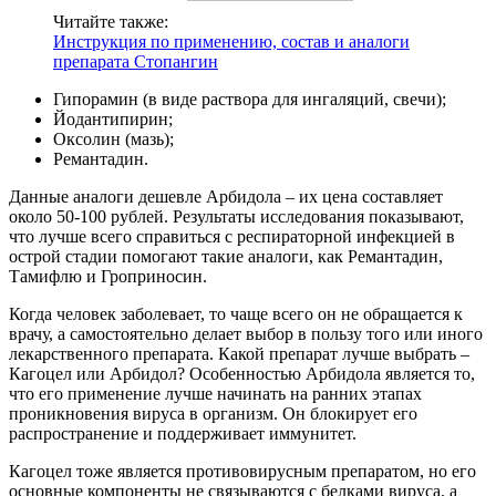
Читайте также:
Инструкция по применению, состав и аналоги
препарата Стопангин
Гипорамин (в виде раствора для ингаляций, свечи);
Йодантипирин;
Оксолин (мазь);
Ремантадин.
Данные аналоги дешевле Арбидола – их цена составляет
около 50-100 рублей. Результаты исследования показывают,
что лучше всего справиться с респираторной инфекцией в
острой стадии помогают такие аналоги, как Ремантадин,
Тамифлю и Гроприносин.
Когда человек заболевает, то чаще всего он не обращается к
врачу, а самостоятельно делает выбор в пользу того или иного
лекарственного препарата. Какой препарат лучше выбрать –
Кагоцел или Арбидол? Особенностью Арбидола является то,
что его применение лучше начинать на ранних этапах
проникновения вируса в организм. Он блокирует его
распространение и поддерживает иммунитет.
Кагоцел тоже является противовирусным препаратом, но его
основные компоненты не связываются с белками вируса, а