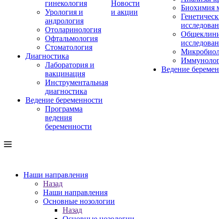
гинекология
Новости
Биохимия 
Урология и
и акции
Генетическ
андрология
исследова
Отоларинология
Общеклини
Офтальмология
исследова
Стоматология
Микробиол
Диагностика
Иммуноло
Лаборатория и
Ведение береме
вакцинация
Инструментальная
диагностика
Ведение беременности
Программа
ведения
беременности
Наши направления
Назад
Наши направления
Основные нозологии
Назад
Основные нозологии