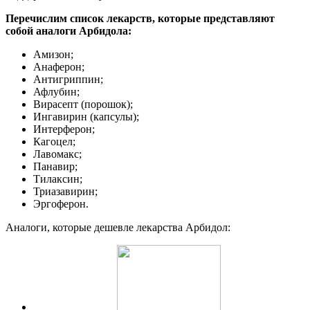
Перечислим список лекарств, которые представляют
собой аналоги Арбидола:
Амизон;
Анаферон;
Антигриппин;
Афлубин;
Вирасепт (порошок);
Ингавирин (капсулы);
Интерферон;
Кагоцел;
Лавомакс;
Панавир;
Тилаксин;
Триазавирин;
Эргоферон.
Аналоги, которые дешевле лекарства Арбидол: