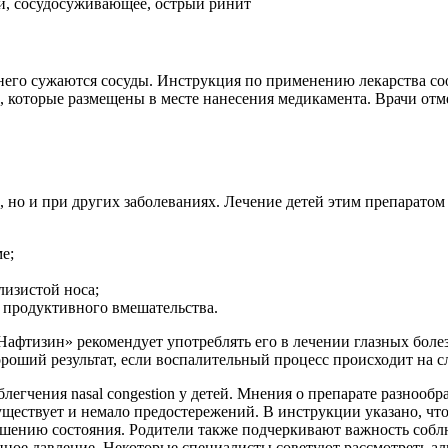
ий, сосудосуживающее, острый ринит
его сужаются сосуды. Инструкция по применению лекарства соо
которые размещены в месте нанесения медикамента. Врачи отмеч
 но и при других заболеваниях. Лечение детей этим препаратом 
е;
лизистой носа;
о продуктивного вмешательства.
Нафтизин» рекомендует употреблять его в лечении глазных боле
оший результат, если воспалительный процесс происходит на сл
легчения nasal congestion у детей. Мнения о препарате разнооб
ществует и немало предостережений. В инструкции указано, что
дшению состояния. Родители также подчеркивают важность соблю
ное давление. Некоторые специалисты советуют рассмотреть ал