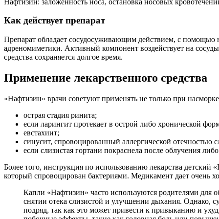
Нафтизин: заложенность носа, остановка носовых кровотечен
Как действует препарат
Препарат обладает сосудосуживающим действием, с помощью н
адреномиметики. Активный компонент воздействует на сосуды, 
средства сохраняется долгое время.
Применение лекарственного средства
«Нафтизин» врачи советуют применять не только при насморке,
острая стадия ринита;
если ларингит протекает в острой либо хронической форм
евстахиит;
синусит, спровоцированный аллергической отечностью с
если слизистая гортани покраснела после облучения либ
Более того, инструкция по использованию лекарства детский «
который спровоцирован бактериями. Медикамент дает очень хор
Капли «Нафтизин» часто используются родителями для об
снятии отека слизистой и улучшении дыхания. Однако, су
подряд, так как это может привести к привыканию и уху
побочные эффекты, такие как головная боль или повышен