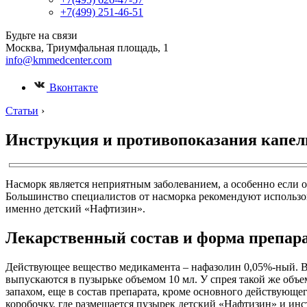
+7(499) 251-46-51
Будьте на связи
Москва, Триумфальная площадь, 1
info@kmmedcenter.com
Вконтакте
Статьи
›
Инструкция и противопоказания капел
Насморк является неприятным заболеванием, а особенно если о
Большинство специалистов от насморка рекомендуют использов
именно детский «Нафтизин».
Лекарственный состав и форма препар
Действующее вещество медикамента – нафазолин 0,05%-ный. В 
выпускаются в пузырьке объемом 10 мл. У спрея такой же объ
запахом, еще в состав препарата, кроме основного действующе
коробочку, где размещается пузырек детский «Нафтизин» и ин