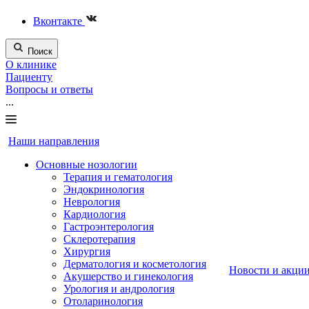
Вконтакте
Поиск
О клинике
Пациенту
Вопросы и ответы
...
Наши направления
Основные нозологии
Терапия и гематология
Эндокринология
Неврология
Кардиология
Гастроэнтерология
Склеротерапия
Хирургия
Дерматология и косметология
Новости и акци
Акушерство и гинекология
Урология и андрология
Отоларинология