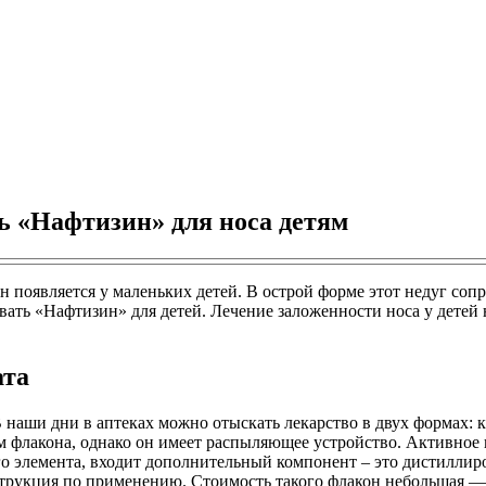
ь «Нафтизин» для носа детям
н появляется у маленьких детей. В острой форме этот недуг со
ать «Нафтизин» для детей. Лечение заложенности носа у детей 
ата
наши дни в аптеках можно отыскать лекарство в двух формах: 
ем флакона, однако он имеет распыляющее устройство. Активное
го элемента, входит дополнительный компонент – это дистиллир
струкция по применению. Стоимость такого флакон небольшая — 