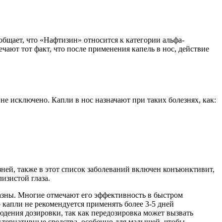
бщает, что «Нафтизин» относится к категории альфа-
ают тот факт, что после применения капель в нос, действие
не исключено. Капли в нос назначают при таких болезнях, как:
зней, также в этот список заболеваний включен конъюнктивит,
изистой глаза.
разны. Многие отмечают его эффективность в быстром
 капли не рекомендуется применять более 3-5 дней
дения дозировки, так как передозировка может вызвать
ьтернативные средства, особенно для малышей, чтобы