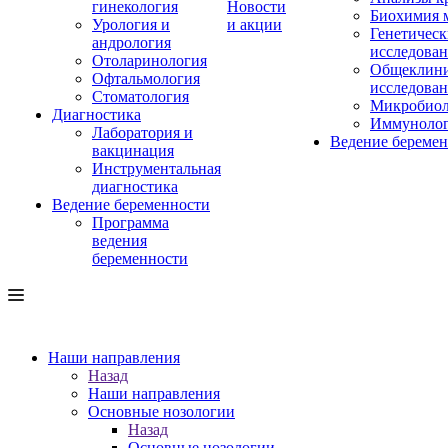
гинекология
Новости
Биохимия 
Урология и
и акции
Генетическ
андрология
исследова
Отоларинология
Общеклини
Офтальмология
исследова
Стоматология
Микробиол
Диагностика
Иммуноло
Лаборатория и
Ведение береме
вакцинация
Инструментальная
диагностика
Ведение беременности
Программа
ведения
беременности
Наши направления
Назад
Наши направления
Основные нозологии
Назад
Основные нозологии