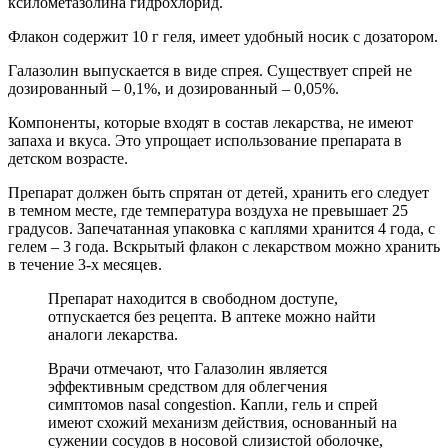
ксилометазолина гидрохлорид.
Флакон содержит 10 г геля, имеет удобный носик с дозатором.
Галазолин выпускается в виде спрея. Существует спрей не
дозированный – 0,1%, и дозированный – 0,05%.
Компоненты, которые входят в состав лекарства, не имеют
запаха и вкуса. Это упрощает использование препарата в
детском возрасте.
Препарат должен быть спрятан от детей, хранить его следует
в темном месте, где температура воздуха не превышает 25
градусов. Запечатанная упаковка с каплями хранится 4 года, с
гелем – 3 года. Вскрытый флакон с лекарством можно хранить
в течение 3-х месяцев.
Препарат находится в свободном доступе,
отпускается без рецепта. В аптеке можно найти
аналоги лекарства.
Врачи отмечают, что Галазолин является
эффективным средством для облегчения
симптомов nasal congestion. Капли, гель и спрей
имеют схожий механизм действия, основанный на
сужении сосудов в носовой слизистой оболочке,