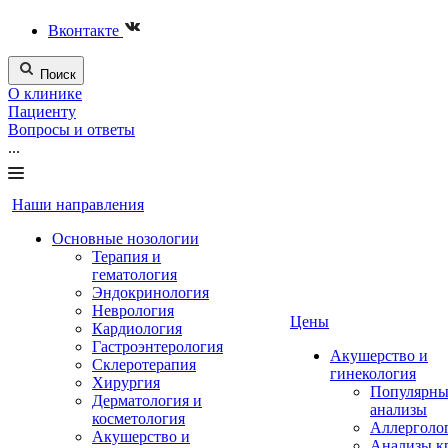
Вконтакте
Поиск
О клинике
Пациенту
Вопросы и ответы
...
Наши направления
Основные нозологии
Терапия и
гематология
Эндокринология
Неврология
Цены
Кардиология
Гастроэнтерология
Акушерство и
Склеротерапия
гинекология
Хирургия
Популярны
Дерматология и
анализы
косметология
Аллерголо
Акушерство и
Анализы к