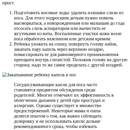
прост.
Подготовить носовые ходы: удалить излишки слизи из
носа. Для этого подросшим деткам нужно помочь
высморкаться, а новорожденным или малышам до года
отсосать слизь аспиратором или вычистить ее
жгутиками из ваты. Воспаленные участки кожи возле
носа обработать вазелином или детским кремом.
Ребенка уложить на спину, повернуть голову набок,
закапать пару капель через верхнюю ноздрю,
помассировать ее для равномерного проникновения
препарата внутрь слизистой. Положив голову на другую
сторону, надо то же самое проделать с другой ноздрей.
Сосудосуживающие капли для носа часто
становятся предметом обсуждения среди
родителей. Многие отмечают их эффективность в
облегчении дыхания у детей при простудах и
аллергиях. Однако существует и множество
предостережений. Некоторые мамы и папы
делятся опытом о том, как важно соблюдать
дозировку и не использовать капли дольше
рекомендованного срока, чтобы избежать