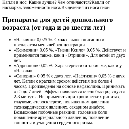
Капли в нос. Какие лучше? Чем отличаются?Капли от
насморка, заложенность носа.Выделения из носа гной
Препараты для детей дошкольного
возраста (от года и до шести лет)
«Називин» 0,025 %. Схож с выше описанным
препаратом меньшей концентрации.
«Ксимелин» 0,05 %, «Тизин Ксило» 0,05 %. Действует и
применяется также, как и «Отривин». Для детей от двух
лет.
«Адрианол» 0,05 %. Характеристики такие же, как и у
«Назола».
«Санорин» 0,05 % с двух лет, «Нафтизин» 0,05 % с двух
лет. Капли с кратким сроком действия (не более 4
часов). Произведены на основе нафазолина. Принимать
от 5 до 7 дней. Эффект появляется очень быстро, спустя
2-3 минуты. Не применять при хронических ринитах,
глаукоме, атеросклерозе, повышенном давлении,
тахикардических явлениях, сахарном диабете.
Возможные побочные реакции: головные боли,
повышение артериального давления, появление
тошноты и учащения сердечного ритма.