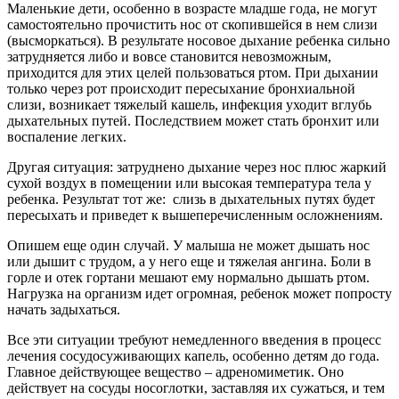
Маленькие дети, особенно в возрасте младше года, не могут
самостоятельно прочистить нос от скопившейся в нем слизи
(высморкаться). В результате носовое дыхание ребенка сильно
затрудняется либо и вовсе становится невозможным,
приходится для этих целей пользоваться ртом. При дыхании
только через рот происходит пересыхание бронхиальной
слизи, возникает тяжелый кашель, инфекция уходит вглубь
дыхательных путей. Последствием может стать бронхит или
воспаление легких.
Другая ситуация: затруднено дыхание через нос плюс жаркий
сухой воздух в помещении или высокая температура тела у
ребенка. Результат тот же: слизь в дыхательных путях будет
пересыхать и приведет к вышеперечисленным осложнениям.
Опишем еще один случай. У малыша не может дышать нос
или дышит с трудом, а у него еще и тяжелая ангина. Боли в
горле и отек гортани мешают ему нормально дышать ртом.
Нагрузка на организм идет огромная, ребенок может попросту
начать задыхаться.
Все эти ситуации требуют немедленного введения в процесс
лечения сосудосуживающих капель, особенно детям до года.
Главное действующее вещество – адреномиметик. Оно
действует на сосуды носоглотки, заставляя их сужаться, и тем