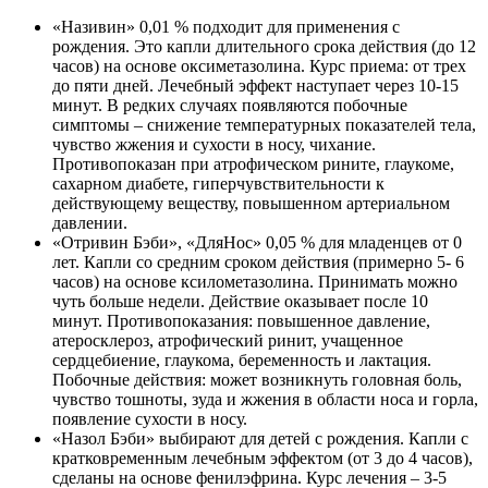
«Називин» 0,01 % подходит для применения с
рождения. Это капли длительного срока действия (до 12
часов) на основе оксиметазолина. Курс приема: от трех
до пяти дней. Лечебный эффект наступает через 10-15
минут. В редких случаях появляются побочные
симптомы – снижение температурных показателей тела,
чувство жжения и сухости в носу, чихание.
Противопоказан при атрофическом рините, глаукоме,
сахарном диабете, гиперчувствительности к
действующему веществу, повышенном артериальном
давлении.
«Отривин Бэби», «ДляНос» 0,05 % для младенцев от 0
лет. Капли со средним сроком действия (примерно 5- 6
часов) на основе ксилометазолина. Принимать можно
чуть больше недели. Действие оказывает после 10
минут. Противопоказания: повышенное давление,
атеросклероз, атрофический ринит, учащенное
сердцебиение, глаукома, беременность и лактация.
Побочные действия: может возникнуть головная боль,
чувство тошноты, зуда и жжения в области носа и горла,
появление сухости в носу.
«Назол Бэби» выбирают для детей с рождения. Капли с
кратковременным лечебным эффектом (от 3 до 4 часов),
сделаны на основе фенилэфрина. Курс лечения – 3-5