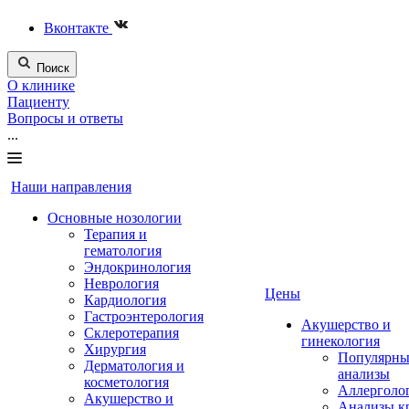
Вконтакте
Поиск
О клинике
Пациенту
Вопросы и ответы
...
Наши направления
Основные нозологии
Терапия и
гематология
Эндокринология
Неврология
Цены
Кардиология
Гастроэнтерология
Акушерство и
Склеротерапия
гинекология
Хирургия
Популярны
Дерматология и
анализы
косметология
Аллерголо
Акушерство и
Анализы к