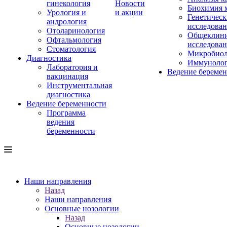
гинекология
Новости
Биохимия 
Урология и
и акции
Генетическ
андрология
исследова
Отоларинология
Общеклини
Офтальмология
исследова
Стоматология
Микробиол
Диагностика
Иммуноло
Лаборатория и
Ведение береме
вакцинация
Инструментальная
диагностика
Ведение беременности
Программа
ведения
беременности
Наши направления
Назад
Наши направления
Основные нозологии
Назад
Основные нозологии