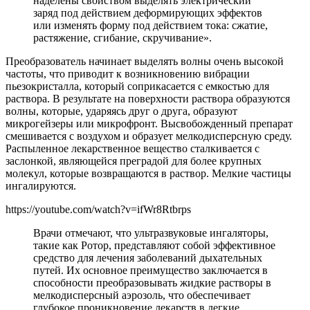
наделены свойством выделять электрический
заряд под действием деформирующих эффектов
или изменять форму под действием тока: сжатие,
растяжение, сгибание, скручивание».
Преобразователь начинает выделять волны очень высокой
частоты, что приводит к возникновению вибрации
пьезокристалла, который соприкасается с емкостью для
раствора. В результате на поверхности раствора образуются
волны, которые, ударяясь друг о друга, образуют
микрогейзеры или микрофронт. Высвобожденный препарат
смешивается с воздухом и образует мелкодисперсную среду.
Распыленное лекарственное вещество сталкивается с
заслонкой, являющейся преградой для более крупных
молекул, которые возвращаются в раствор. Мелкие частицы
ингалируются.
https://youtube.com/watch?v=ifWr8Rtbrps
Врачи отмечают, что ультразвуковые ингаляторы,
такие как Ротор, представляют собой эффективное
средство для лечения заболеваний дыхательных
путей. Их основное преимущество заключается в
способности преобразовывать жидкие растворы в
мелкодисперсный аэрозоль, что обеспечивает
глубокое проникновение лекарств в легкие.