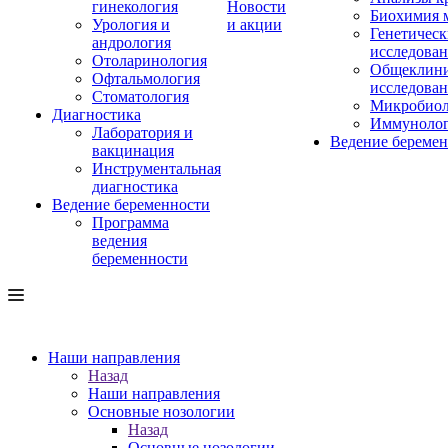
гинекология
Новости
Биохимия 
Урология и
и акции
Генетическ
андрология
исследова
Отоларинология
Общеклини
Офтальмология
исследова
Стоматология
Микробиол
Диагностика
Иммуноло
Лаборатория и
Ведение береме
вакцинация
Инструментальная
диагностика
Ведение беременности
Программа
ведения
беременности
Наши направления
Назад
Наши направления
Основные нозологии
Назад
Основные нозологии