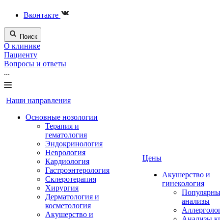
Вконтакте
Поиск
О клинике
Пациенту
Вопросы и ответы
...
Наши направления
Основные нозологии
Терапия и
гематология
Эндокринология
Неврология
Цены
Кардиология
Гастроэнтерология
Акушерство и
Склеротерапия
гинекология
Хирургия
Популярны
Дерматология и
анализы
косметология
Аллерголо
Акушерство и
Анализы к