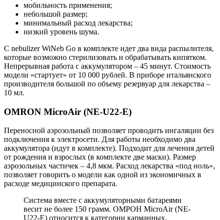
мобильность применения;
небольшой размер;
минимальный расход лекарства;
низкий уровень шума.
С nebulizer WiNeb Go в комплекте идет два вида распылителя,
которые возможно стерилизовать и обрабатывать кипятком.
Непрерывная работа с аккумулятором – 45 минут. Стоимость
модели «стартует» от 10 000 рублей. В приборе итальянского
производителя большой по объему резервуар для лекарства –
10 мл.
OMRON MicroAir (NE-U22-E)
Переносной аэрозольный позволяет проводить ингаляции без
подключения к электросети. Для работы необходимо два
аккумулятора (идут в комплекте). Подходит для лечения детей
от рождения и взрослых (в комплекте две маски). Размер
аэрозольных частичек – 4,8 мкм. Расход лекарства «под ноль»,
позволяет говорить о модели как одной из экономичных в
расходе медицинского препарата.
Система вместе с аккумуляторными батареями
весит не более 150 грамм. ОМРОН MicroAir (NE-
U22-E) относится к категории карманных.