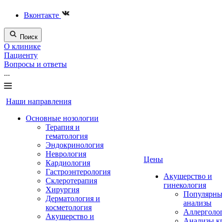
Вконтакте
Поиск
О клинике
Пациенту
Вопросы и ответы
...
Наши направления
Основные нозологии
Терапия и
гематология
Эндокринология
Неврология
Цены
Кардиология
Гастроэнтерология
Акушерство и
Склеротерапия
гинекология
Хирургия
Популярны
Дерматология и
анализы
косметология
Аллерголо
Акушерство и
Анализы к