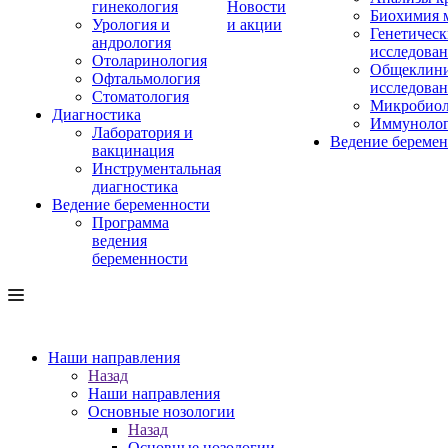
гинекология
Новости
Биохимия 
Урология и
и акции
Генетическ
андрология
исследова
Отоларинология
Общеклини
Офтальмология
исследова
Стоматология
Микробиол
Диагностика
Иммуноло
Лаборатория и
Ведение береме
вакцинация
Инструментальная
диагностика
Ведение беременности
Программа
ведения
беременности
Наши направления
Назад
Наши направления
Основные нозологии
Назад
Основные нозологии