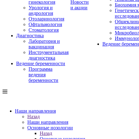
гинекология
Новости
Биохимия 
Урология и
и акции
Генетическ
андрология
исследова
Отоларинология
Общеклини
Офтальмология
исследова
Стоматология
Микробиол
Диагностика
Иммуноло
Лаборатория и
Ведение береме
вакцинация
Инструментальная
диагностика
Ведение беременности
Программа
ведения
беременности
Наши направления
Назад
Наши направления
Основные нозологии
Назад
Основные нозологии