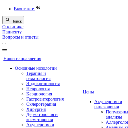
Вконтакте
Поиск
О клинике
Пациенту
Вопросы и ответы
...
Наши направления
Основные нозологии
Терапия и
гематология
Эндокринология
Неврология
Цены
Кардиология
Гастроэнтерология
Акушерство и
Склеротерапия
гинекология
Хирургия
Популярны
Дерматология и
анализы
косметология
Аллерголо
Акушерство и
Анализы к