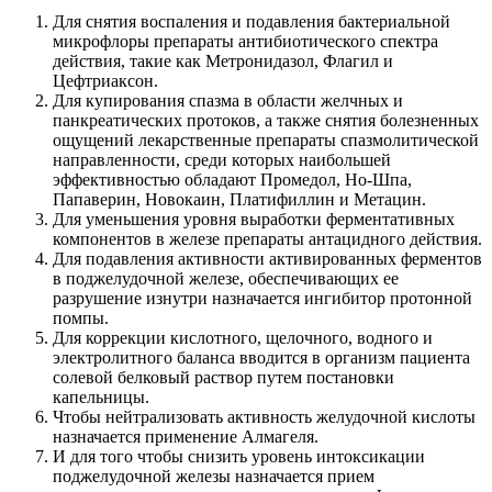
Для снятия воспаления и подавления бактериальной
микрофлоры препараты антибиотического спектра
действия, такие как Метронидазол, Флагил и
Цефтриаксон.
Для купирования спазма в области желчных и
панкреатических протоков, а также снятия болезненных
ощущений лекарственные препараты спазмолитической
направленности, среди которых наибольшей
эффективностью обладают Промедол, Но-Шпа,
Папаверин, Новокаин, Платифиллин и Метацин.
Для уменьшения уровня выработки ферментативных
компонентов в железе препараты антацидного действия.
Для подавления активности активированных ферментов
в поджелудочной железе, обеспечивающих ее
разрушение изнутри назначается ингибитор протонной
помпы.
Для коррекции кислотного, щелочного, водного и
электролитного баланса вводится в организм пациента
солевой белковый раствор путем постановки
капельницы.
Чтобы нейтрализовать активность желудочной кислоты
назначается применение Алмагеля.
И для того чтобы снизить уровень интоксикации
поджелудочной железы назначается прием