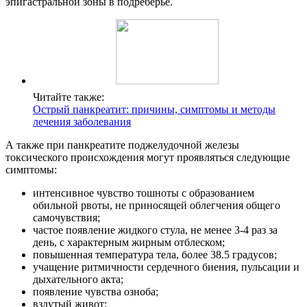
эпигастральной зоны в подреберье.
Читайте также:
Острый панкреатит: причины, симптомы и методы
лечения заболевания
А также при панкреатите поджелудочной железы
токсического происхождения могут проявляться следующие
симптомы:
интенсивное чувство тошноты с образованием
обильной рвоты, не приносящей облегчения общего
самочувствия;
частое появление жидкого стула, не менее 3-4 раз за
день, с характерным жирным отблеском;
повышенная температура тела, более 38.5 градусов;
учащение ритмичности сердечного биения, пульсации и
дыхательного акта;
появление чувства озноба;
вздутый живот;