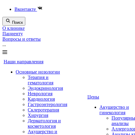
Вконтакте
Поиск
О клинике
Пациенту
Вопросы и ответы
...
Наши направления
Основные нозологии
Терапия и
гематология
Эндокринология
Неврология
Цены
Кардиология
Гастроэнтерология
Акушерство и
Склеротерапия
гинекология
Хирургия
Популярны
Дерматология и
анализы
косметология
Аллерголо
Акушерство и
Анализы к