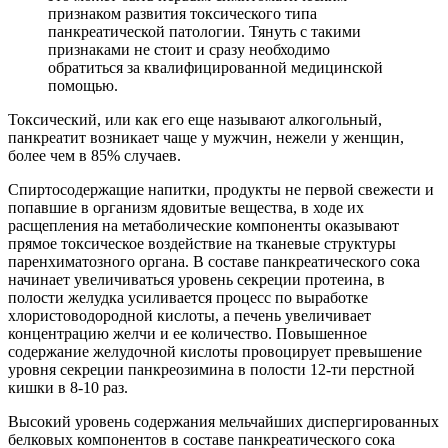
признаком развития токсического типа
панкреатической патологии. Тянуть с такими
признаками не стоит и сразу необходимо
обратиться за квалифицированной медицинской
помощью.
Токсический, или как его еще называют алкогольный,
панкреатит возникает чаще у мужчин, нежели у женщин,
более чем в 85% случаев.
Спиртосодержащие напитки, продукты не первой свежести и
попавшие в организм ядовитые вещества, в ходе их
расщепления на метаболические компоненты оказывают
прямое токсическое воздействие на тканевые структуры
паренхиматозного органа. В составе панкреатического сока
начинает увеличиваться уровень секреции протеина, в
полости желудка усиливается процесс по выработке
хлористоводородной кислоты, а печень увеличивает
концентрацию желчи и ее количество. Повышенное
содержание желудочной кислоты провоцирует превышение
уровня секреции панкреозимина в полости 12-ти перстной
кишки в 8-10 раз.
Высокий уровень содержания мельчайших диспергированных
белковых компонентов в составе панкреатического сока