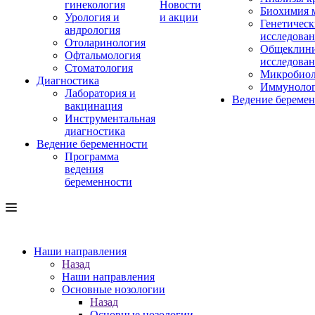
гинекология
Новости
Биохимия 
Урология и
и акции
Генетическ
андрология
исследова
Отоларинология
Общеклини
Офтальмология
исследова
Стоматология
Микробиол
Диагностика
Иммуноло
Лаборатория и
Ведение береме
вакцинация
Инструментальная
диагностика
Ведение беременности
Программа
ведения
беременности
Наши направления
Назад
Наши направления
Основные нозологии
Назад
Основные нозологии