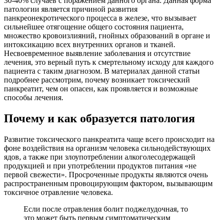
30-40% случаев с поражением данного органа. Данная форма
патологии является причиной развития
панкреонекротического процесса в железе, что вызывает
сильнейшее отягощение общего состояния пациента,
множество кровоизлияний, гнойных образований в органе и
интоксикацию всех внутренних органов и тканей.
Несвоевременное выявление заболевания и отсутствие
лечения, это верный путь к смертельному исходу для каждого
пациента с таким диагнозом. В материалах данной статьи
подробнее рассмотрим, почему возникает токсический
панкреатит, чем он опасен, как проявляется и возможные
способы лечения.
Почему и как образуется патология
Развитие токсического панкреатита чаще всего происходит на
фоне воздействия на организм человека сильнодействующих
ядов, а также при злоупотреблении алкоголесодержащей
продукцией и при употреблении продуктов питания «не
первой свежести». Просроченные продукты являются очень
распространенным провоцирующим фактором, вызывающим
токсичное отравление человека.
Если после отравления болит поджелудочная, то
это может быть первым симптоматическим