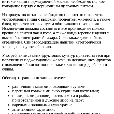
интоксикации поджелудочной железы необходимо полное
голодание наряду с порционным щелочным питьем.
Из продуктов питания необходимо полностью исключить
употребление пищи с высоким процентом жирности, а также
блюд, приготовленных путем обжаривания и копчения.
Исключения должны составить и все производные молока,
крепкие напитки чая и кофе, а также кондитерские изделия с
высокой концентрацией сахара. Соль также должна быть
ограничена. Спиртосодержащие напитки категорически
запрещены к употреблению.
Употребление свежих фруктовых культур приветствуется при
поражениях поджелудочной железы, за исключением фруктов
с повышенной кислотностью, таких как виноград, яблоки и
сливы.
Обогащать рацион питания следует:
различными кашами и овощными супами;
пареными говяжьими либо куриными котлетами;
не жирными разновидностями мяса и рыбы,
приготовленной в духовке либо на пару;
вареными овощными культурами;
запеченными фруктами;
не сладким компотом и слабым чайным напитком.