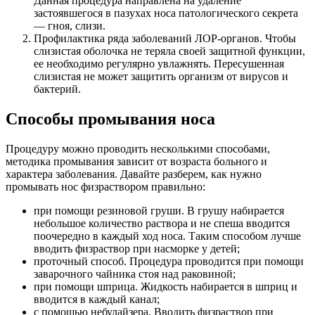
Данная процедура направлена на удаление
застоявшегося в пазухах носа патологического секрета
— гноя, слизи.
Профилактика ряда заболеваний ЛОР-органов. Чтобы
слизистая оболочка не теряла своей защитной функции,
ее необходимо регулярно увлажнять. Пересушенная
слизистая не может защитить организм от вирусов и
бактерий.
Способы промывания носа
Процедуру можно проводить несколькими способами,
методика промывания зависит от возраста больного и
характера заболевания. Давайте разберем, как нужно
промывать нос физраствором правильно:
при помощи резиновой груши. В грушу набирается
небольшое количество раствора и не спеша вводится
поочередно в каждый ход носа. Таким способом лучше
вводить физраствор при насморке у детей;
проточный способ. Процедура проводится при помощи
заварочного чайника стоя над раковиной;
при помощи шприца. Жидкость набирается в шприц и
вводится в каждый канал;
с помощью небулайзера. Вводить физраствор при