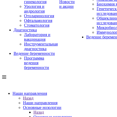
гинекология
Новости
Биохимия 
Урология и
и акции
Генетическ
андрология
исследова
Отоларинология
Общеклини
Офтальмология
исследова
Стоматология
Микробиол
Диагностика
Иммуноло
Лаборатория и
Ведение береме
вакцинация
Инструментальная
диагностика
Ведение беременности
Программа
ведения
беременности
Наши направления
Назад
Наши направления
Основные нозологии
Назад
Основные нозологии