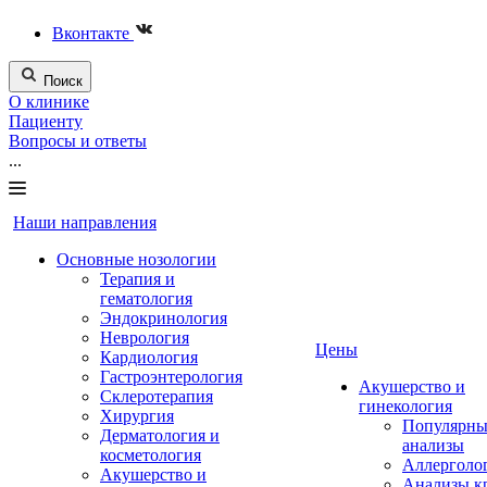
Вконтакте
Поиск
О клинике
Пациенту
Вопросы и ответы
...
Наши направления
Основные нозологии
Терапия и
гематология
Эндокринология
Неврология
Цены
Кардиология
Гастроэнтерология
Акушерство и
Склеротерапия
гинекология
Хирургия
Популярны
Дерматология и
анализы
косметология
Аллерголо
Акушерство и
Анализы к