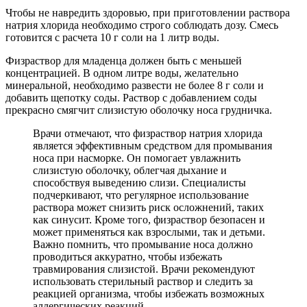
Чтобы не навредить здоровью, при приготовлении раствора
натрия хлорида необходимо строго соблюдать дозу. Смесь
готовится с расчета 10 г соли на 1 литр воды.
Физраствор для младенца должен быть с меньшей
концентрацией. В одном литре воды, желательно
минеральной, необходимо развести не более 8 г соли и
добавить щепотку соды. Раствор с добавлением соды
прекрасно смягчит слизистую оболочку носа грудничка.
Врачи отмечают, что физраствор натрия хлорида
является эффективным средством для промывания
носа при насморке. Он помогает увлажнить
слизистую оболочку, облегчая дыхание и
способствуя выведению слизи. Специалисты
подчеркивают, что регулярное использование
раствора может снизить риск осложнений, таких
как синусит. Кроме того, физраствор безопасен и
может применяться как взрослыми, так и детьми.
Важно помнить, что промывание носа должно
проводиться аккуратно, чтобы избежать
травмирования слизистой. Врачи рекомендуют
использовать стерильный раствор и следить за
реакцией организма, чтобы избежать возможных
аллергических реакций.