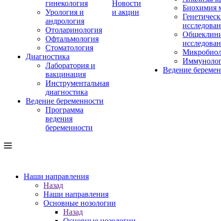
гинекология
Новости
Биохимия 
Урология и
и акции
Генетическ
андрология
исследова
Отоларинология
Общеклини
Офтальмология
исследова
Стоматология
Микробиол
Диагностика
Иммуноло
Лаборатория и
Ведение береме
вакцинация
Инструментальная
диагностика
Ведение беременности
Программа
ведения
беременности
Наши направления
Назад
Наши направления
Основные нозологии
Назад
Основные нозологии