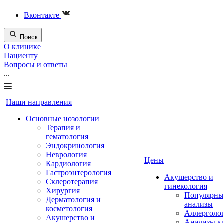
Вконтакте
Поиск
О клинике
Пациенту
Вопросы и ответы
...
Наши направления
Основные нозологии
Терапия и
гематология
Эндокринология
Неврология
Цены
Кардиология
Гастроэнтерология
Акушерство и
Склеротерапия
гинекология
Хирургия
Популярны
Дерматология и
анализы
косметология
Аллерголо
Акушерство и
Анализы к