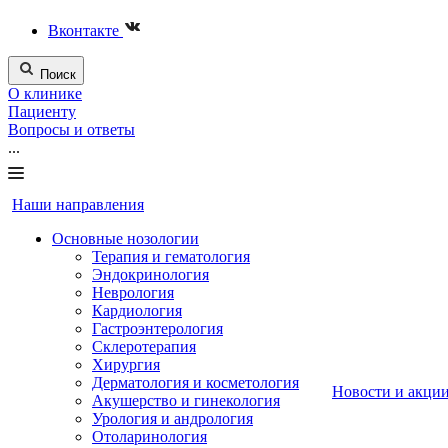
Вконтакте
Поиск
О клинике
Пациенту
Вопросы и ответы
...
Наши направления
Основные нозологии
Терапия и гематология
Эндокринология
Неврология
Кардиология
Гастроэнтерология
Склеротерапия
Хирургия
Дерматология и косметология
Новости и акци
Акушерство и гинекология
Урология и андрология
Отоларинология