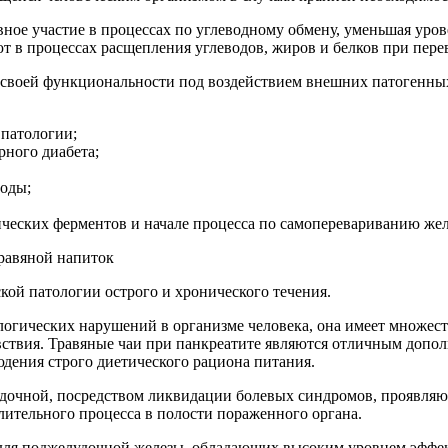
ное участие в процессах по углеводному обмену, уменьшая уров
ют в процессах расщепления углеводов, жиров и белков при пер
е своей функциональности под воздействием внешних патогенных
 патологии;
рного диабета;
роды;
еских ферментов и начале процесса по самоперевариванию желе
кой патологии острого и хронического течения.
тологических нарушений в организме человека, она имеет множе
ствия. Травяные чаи при панкреатите являются отличным допо
дения строго диетического рациона питания.
удочной, посредством ликвидации болевых синдромов, проявляю
лительного процесса в полости пораженного органа.
 для поджелудочной железы, обладающих высоким уровнем эффе