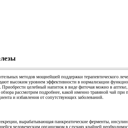
елезы
ительных методов мощнейшей поддержки терапевтического лече
ладают высоким уровнем эффективности в нормализации функци
 Приобрести целебный напиток в виде фиточая можно в аптеке, 
о обзора рассмотрим подробнее, какой именно травяной чай при 
иента и избавления от сопутствующих заболеваний.
секреции, вырабатывающая панкреатические ферменты, инсулин и
щейся человеческим организмом в случаях крайней необходимос