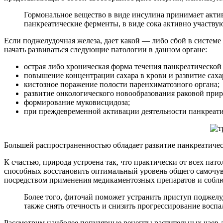
Гормональное вещество в виде инсулина принимает актив
панкреатические ферменты, в виде сока активно участву
Если поджелудочная железа, дает какой — либо сбой в систем
начать развиваться следующие патологии в данном органе:
острая либо хроническая форма течения панкреатической
повышение концентрации сахара в крови и развитие саха
кистозное поражение полости паренхиматозного органа;
развитие онкологического новообразования раковой при
формирование муковисцидоза;
при преждевременной активации деятельности панкреатич
Большей распространенностью обладает развитие панкреатичес
К счастью, природа устроена так, что практически от всех па
способных восстановить оптимальный уровень общего самочув
посредством применения медикаментозных препаратов и соблю
Более того, фиточай поможет устранить приступ поджел
также снять отечность и снизить прогрессирование воспа
Рассмотрим наиболее популярные рецепты растительных чаев