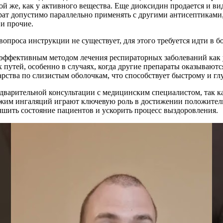
кой же, как у активного вещества. Еще диоксидин продается и в
т допустимо параллельно применять с другими антисептиками, 
и прочие.
опроса инструкции не существует, для этого требуется идти в б
эффективным методом лечения респираторных заболеваний как у 
 путей, особенно в случаях, когда другие препараты оказываю
арства по слизистым оболочкам, что способствует быстрому и г
дварительной консультации с медицинским специалистом, так к
жим ингаляций играют ключевую роль в достижении положитель
чшить состояние пациентов и ускорить процесс выздоровления.