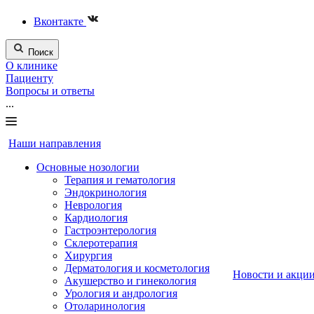
Вконтакте
Поиск
О клинике
Пациенту
Вопросы и ответы
...
Наши направления
Основные нозологии
Терапия и гематология
Эндокринология
Неврология
Кардиология
Гастроэнтерология
Склеротерапия
Хирургия
Дерматология и косметология
Новости и акци
Акушерство и гинекология
Урология и андрология
Отоларинология