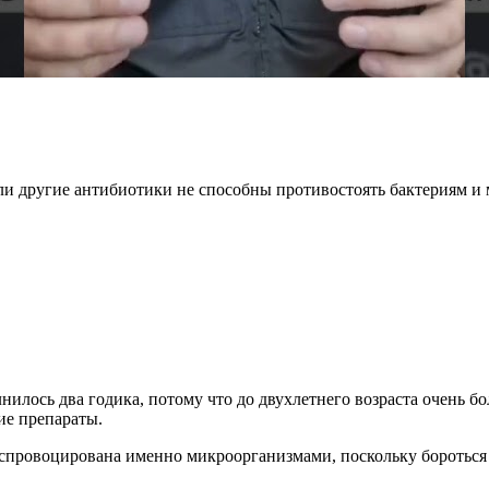
сли другие антибиотики не способны противостоять бактериям и
лось два годика, потому что до двухлетнего возраста очень бо
кие препараты.
ь спровоцирована именно микроорганизмами, поскольку бороться