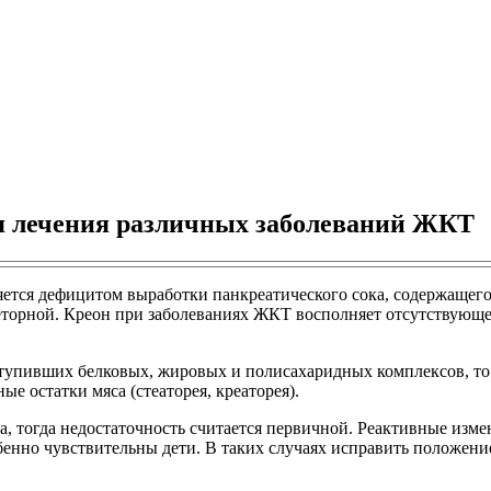
я лечения различных заболеваний ЖКТ
тся дефицитом выработки панкреатического сока, содержащего
еторной. Креон при заболеваниях ЖКТ восполняет отсутствующе
упивших белковых, жировых и полисахаридных комплексов, то он
е остатки мяса (стеаторея, креаторея).
, тогда недостаточность считается первичной. Реактивные изм
бенно чувствительны дети. В таких случаях исправить положе