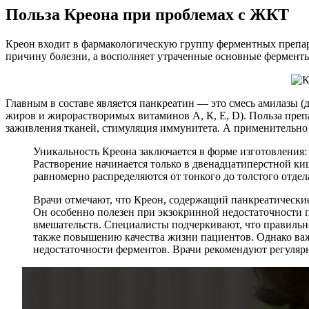
Польза Креона при проблемах с ЖКТ
Креон входит в фармакологическую группу ферментных препар
причину болезни, а восполняет утраченные основные фермент
Главным в составе является панкреатин — это смесь амилазы (
жиров и жирорастворимых витаминов А, К, Е, D). Польза препа
заживления тканей, стимуляция иммунитета. А применительно
Уникальность Креона заключается в форме изготовления:
Растворение начинается только в двенадцатиперстной ки
равномерно распределяются от тонкого до толстого отде
Врачи отмечают, что Креон, содержащий панкреатически
Он особенно полезен при экзокринной недостаточности п
вмешательств. Специалисты подчеркивают, что правильн
также повышению качества жизни пациентов. Однако важ
недостаточности ферментов. Врачи рекомендуют регуляр