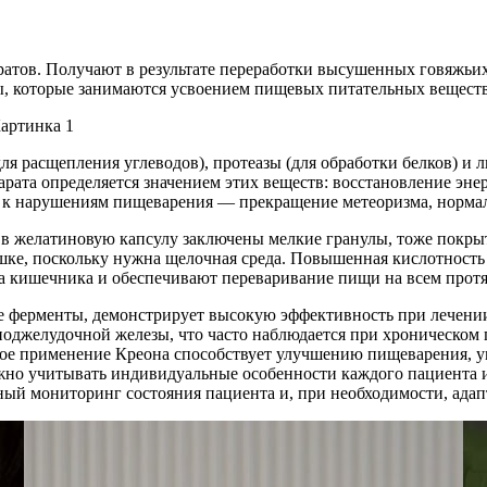
атов. Получают в результате переработки высушенных говяжьих
ы, которые занимаются усвоением пищевых питательных веществ
для расщепления углеводов), протеазы (для обработки белков) и
рата определяется значением этих веществ: восстановление эне
 к нарушениям пищеварения — прекращение метеоризма, нормали
 в желатиновую капсулу заключены мелкие гранулы, тоже покры
шке, поскольку нужна щелочная среда. Повышенная кислотность 
ла кишечника и обеспечивают переваривание пищи на всем прот
е ферменты, демонстрирует высокую эффективность при лечени
оджелудочной железы, что часто наблюдается при хроническом 
ое применение Креона способствует улучшению пищеварения, ум
но учитывать индивидуальные особенности каждого пациента и 
ный мониторинг состояния пациента и, при необходимости, адап