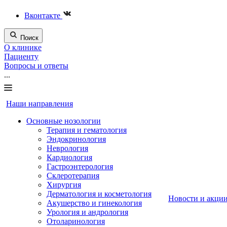
Вконтакте
Поиск
О клинике
Пациенту
Вопросы и ответы
...
Наши направления
Основные нозологии
Терапия и гематология
Эндокринология
Неврология
Кардиология
Гастроэнтерология
Склеротерапия
Хирургия
Дерматология и косметология
Новости и акци
Акушерство и гинекология
Урология и андрология
Отоларинология