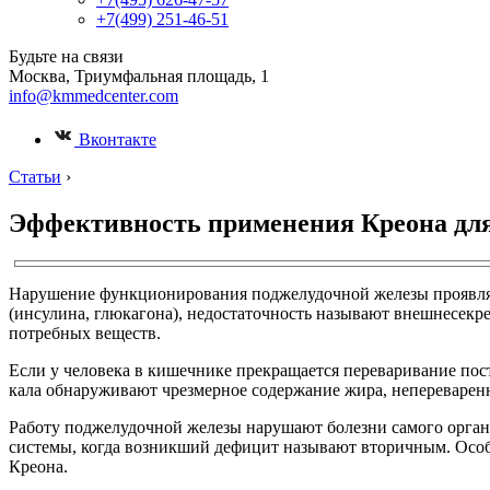
+7(499) 251-46-51
Будьте на связи
Москва, Триумфальная площадь, 1
info@kmmedcenter.com
Вконтакте
Статьи
›
Эффективность применения Креона дл
Нарушение функционирования поджелудочной железы проявляе
(инсулина, глюкагона), недостаточность называют внешнесекр
потребных веществ.
Если у человека в кишечнике прекращается переваривание пост
кала обнаруживают чрезмерное содержание жира, непереваренны
Работу поджелудочной железы нарушают болезни самого органа
системы, когда возникший дефицит называют вторичным. Осо
Креона.