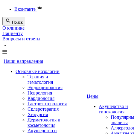
Вконтакте
Поиск
О клинике
Пациенту
Вопросы и ответы
...
Наши направления
Основные нозологии
Терапия и
гематология
Эндокринология
Неврология
Цены
Кардиология
Гастроэнтерология
Акушерство и
Склеротерапия
гинекология
Хирургия
Популярны
Дерматология и
анализы
косметология
Аллерголо
Акушерство и
Анализы к