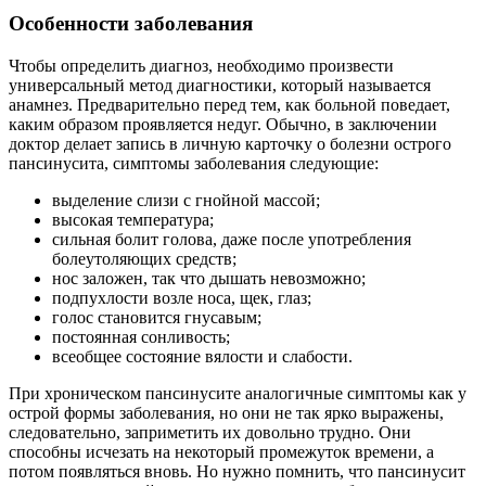
Особенности заболевания
Чтобы определить диагноз, необходимо произвести
универсальный метод диагностики, который называется
анамнез. Предварительно перед тем, как больной поведает,
каким образом проявляется недуг. Обычно, в заключении
доктор делает запись в личную карточку о болезни острого
пансинусита, симптомы заболевания следующие:
выделение слизи с гнойной массой;
высокая температура;
сильная болит голова, даже после употребления
болеутоляющих средств;
нос заложен, так что дышать невозможно;
подпухлости возле носа, щек, глаз;
голос становится гнусавым;
постоянная сонливость;
всеобщее состояние вялости и слабости.
При хроническом пансинусите аналогичные симптомы как у
острой формы заболевания, но они не так ярко выражены,
следовательно, заприметить их довольно трудно. Они
способны исчезать на некоторый промежуток времени, а
потом появляться вновь. Но нужно помнить, что пансинусит