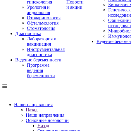
гинекология
Новости
Биохимия 
Урология и
и акции
Генетическ
андрология
исследова
Отоларинология
Общеклини
Офтальмология
исследова
Стоматология
Микробиол
Диагностика
Иммуноло
Лаборатория и
Ведение береме
вакцинация
Инструментальная
диагностика
Ведение беременности
Программа
ведения
беременности
Наши направления
Назад
Наши направления
Основные нозологии
Назад
Основные нозологии