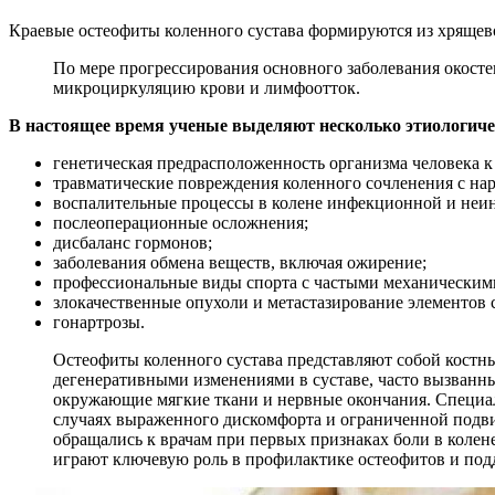
Краевые остеофиты коленного сустава формируются из хрящево
По мере прогрессирования основного заболевания окосте
микроциркуляцию крови и лимфоотток.
В настоящее время ученые выделяют несколько этиологичес
генетическая предрасположенность организма человека к
травматические повреждения коленного сочленения с на
воспалительные процессы в колене инфекционной и не
послеоперационные осложнения;
дисбаланс гормонов;
заболевания обмена веществ, включая ожирение;
профессиональные виды спорта с частыми механически
злокачественные опухоли и метастазирование элементов с
гонартрозы.
Остеофиты коленного сустава представляют собой костные
дегенеративными изменениями в суставе, часто вызванны
окружающие мягкие ткани и нервные окончания. Специал
случаях выраженного дискомфорта и ограниченной подви
обращались к врачам при первых признаках боли в коле
играют ключевую роль в профилактике остеофитов и под