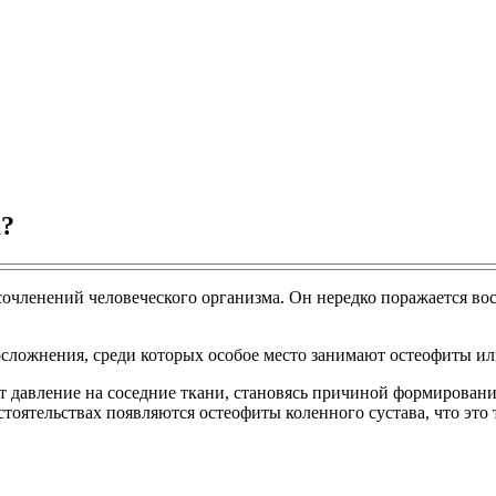
а?
сочленений человеческого организма. Он нередко поражается во
осложнения, среди которых особое место занимают остеофиты ил
т давление на соседние ткани, становясь причиной формировани
тоятельствах появляются остеофиты коленного сустава, что это 