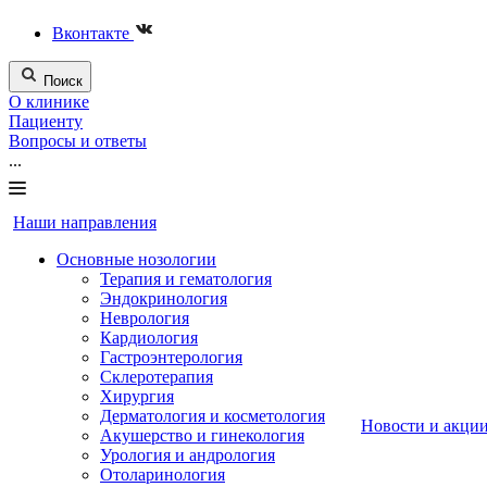
Вконтакте
Поиск
О клинике
Пациенту
Вопросы и ответы
...
Наши направления
Основные нозологии
Терапия и гематология
Эндокринология
Неврология
Кардиология
Гастроэнтерология
Склеротерапия
Хирургия
Дерматология и косметология
Новости и акци
Акушерство и гинекология
Урология и андрология
Отоларинология