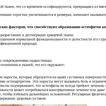
й ткани, что со временем оссифицируются, превращаясь из мягк
невшие отростки увеличиваются в размерах, начинают оказыват
ких факторов, что способствуют образованию остеофитов ко
 разрастанию и дегенерации хрящевой ткани;
рушением нормальной функциональности и целостности его стр
инфекционной природы;
ми повреждениями надкостницы;
очленения и тканей, что его окружают;
 наросты, которые образуются на краях суставных поверхностей
ми остеоартритом. Эти наросты могут вызывать боль и ограниче
исты подчеркивают, что остеофиты не всегда требуют лечения, 
жности может потребоваться консервативное лечение или даже
не, чтобы избежать дальнейших осложнений. Регулярные физичес
держании здоровья суставов.