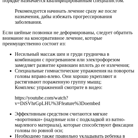
порядке назначается квалифицированным специалистом.
Рекомендуется начинать лечение сразу же после
назначения, дабы избежать прогрессирования
заболевания.
Если шейные позвонки не деформированы, следует обратить
внимание на консервативное лечение, которые
преимущественно состоит из:
Несильный массаж шеи и груди грудничка в
комбинации с прогреванием или электрофорезом
замедляет развитие кривошеи вплоть до ее излечения;
Специальные гимнастические упражнения на повороты
головы вправо-влево. Они хорошо укрепляют и
растягивают пораженную группу мышц;
Комплекс упражнений смотрите в видео:
https://youtube.com/watch?
v=DiSVhrGpLHU%3Ffeature%3Doembed
Эффективным средством считаются мягкие
«воротники» (надувные или с подкладкой из ватно-
марлевого материала), которые способствуют фиксации
головы по ровной оси;
Необходимо также правильно укладывать ребенка в