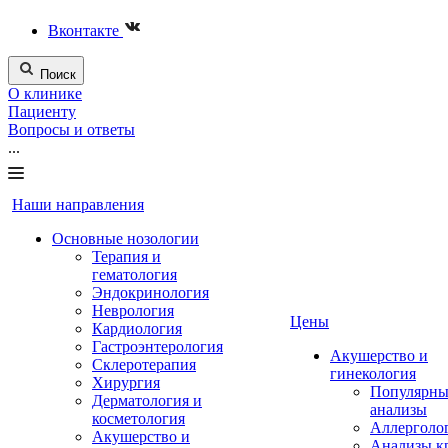
Вконтакте
Поиск
О клинике
Пациенту
Вопросы и ответы
...
Наши направления
Основные нозологии
Терапия и
гематология
Эндокринология
Неврология
Цены
Кардиология
Гастроэнтерология
Акушерство и
Склеротерапия
гинекология
Хирургия
Популярны
Дерматология и
анализы
косметология
Аллерголо
Акушерство и
Анализы к