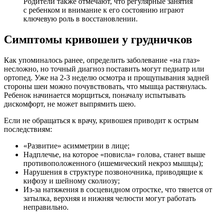
Родители также отмечают, что регулярные занятия
с ребенком и внимание к его состоянию играют
ключевую роль в восстановлении.
Симптомы кривошеи у грудничков
Как упоминалось ранее, определить заболевание «на глаз»
несложно, но точный диагноз поставить могут педиатр или
ортопед. Уже на 2-3 неделю осмотра и прощупывания задней
стороны шеи можно почувствовать, что мышца растянулась.
Ребенок начинается морщиться, поначалу испытывать
дискомфорт, не может выпрямить шею.
Если не обращаться к врачу, кривошея приводит к острым
последствиям:
«Развитие» асимметрии в лице;
Надплечье, на которое «повисла» голова, станет выше
противоположенного (ишемический некроз мышцы);
Нарушения в структуре позвоночника, приводящие к
кифозу и шейному сколиозу;
Из-за натяжения в сосцевидном отростке, что тянется от
затылка, верхняя и нижняя челюсти могут работать
неправильно.