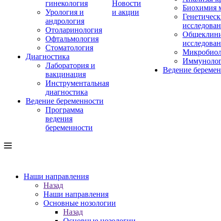
гинекология
Новости
Биохимия 
Урология и
и акции
Генетическ
андрология
исследова
Отоларинология
Общеклини
Офтальмология
исследова
Стоматология
Микробиол
Диагностика
Иммуноло
Лаборатория и
Ведение береме
вакцинация
Инструментальная
диагностика
Ведение беременности
Программа
ведения
беременности
Наши направления
Назад
Наши направления
Основные нозологии
Назад
Основные нозологии