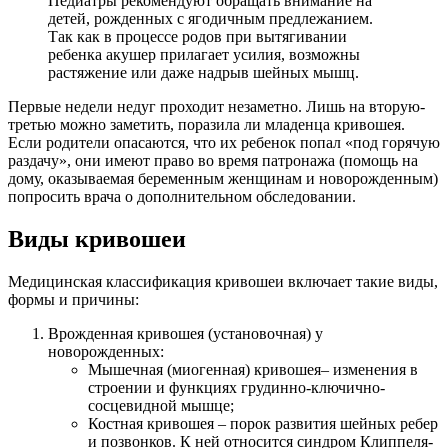
Педиатры рекомендуют обращать внимание на
детей, рожденных с ягодичным предлежанием.
Так как в процессе родов при вытягивании
ребенка акушер прилагает усилия, возможны
растяжение или даже надрыв шейных мышц.
Первые недели недуг проходит незаметно. Лишь на вторую-
третью можно заметить, поразила ли младенца кривошея.
Если родители опасаются, что их ребенок попал «под горячую
раздачу», они имеют право во время патронажа (помощь на
дому, оказываемая беременным женщинам и новорожденным)
попросить врача о дополнительном обследовании.
Виды кривошеи
Медицинская классификация кривошеи включает такие виды,
формы и причины:
Врожденная кривошея (установочная) у
новорожденных:
Мышечная (миогенная) кривошея– изменения в
строении и функциях грудинно-ключично-
сосцевидной мышце;
Костная кривошея – порок развития шейных ребер
и позвонков. К ней относится синдром Клиппеля-