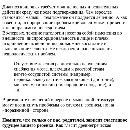
Диагноз кривошея требует молниеносных и решительных
действий сразу же после подтверждения. Чем взрослее
становится малыш – тем тяжелее он поддается лечению. А как
известно, игнорирование проблем кривошеи может привести
к непоправимым последствиям.
Во-первых, течение патологии несет за собой изменения во
внешности: диспропорциональность в лице и плечах,
искривление позвоночника, возможны косоглазие и
выпячивание челюсти. Не исключен и шанс появления
неврологических проблем.
Отсутствие лечения равносильно нарушениям
снабжения мозга, влекущим к расстройствам
вегето-сосудистой системы (например,
цервикальная (спастическая кривошея) дистония),
мигреням, гипоксии (кислородное голодание), и
т.д.
В результате изменений в черепе и мышечной структуре
могут возникнуть проблемы со слухом и зрением, но на
«пораженной» стороне.
Помните, что только от вас, родителей, зависит счастливое
будущее вашего ребенка.
Как гласит древнегреческая