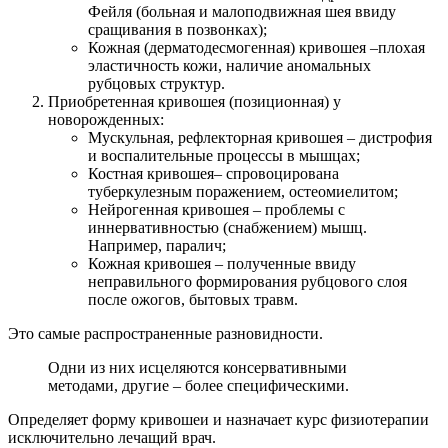
Фейля (больная и малоподвижная шея ввиду
сращивания в позвонках);
Кожная (дерматодесмогенная) кривошея –плохая
эластичность кожи, наличие аномальных
рубцовых структур.
Приобретенная кривошея (позиционная) у
новорожденных:
Мускульная, рефлекторная кривошея – дистрофия
и воспалительные процессы в мышцах;
Костная кривошея– спровоцирована
туберкулезным поражением, остеомиелитом;
Нейрогенная кривошея – проблемы с
иннервативностью (снабжением) мышц.
Например, паралич;
Кожная кривошея – полученные ввиду
неправильного формирования рубцового слоя
после ожогов, бытовых травм.
Это самые распространенные разновидности.
Одни из них исцеляются консервативными
методами, другие – более специфическими.
Определяет форму кривошеи и назначает курс физиотерапии
исключительно лечащий врач.