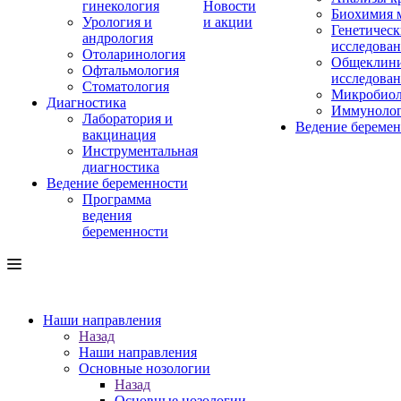
гинекология
Новости
Биохимия 
Урология и
и акции
Генетическ
андрология
исследова
Отоларинология
Общеклини
Офтальмология
исследова
Стоматология
Микробиол
Диагностика
Иммуноло
Лаборатория и
Ведение береме
вакцинация
Инструментальная
диагностика
Ведение беременности
Программа
ведения
беременности
Наши направления
Назад
Наши направления
Основные нозологии
Назад
Основные нозологии