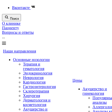
Вконтакте
Поиск
О клинике
Пациенту
Вопросы и ответы
...
Наши направления
Основные нозологии
Терапия и
гематология
Эндокринология
Неврология
Цены
Кардиология
Гастроэнтерология
Акушерство и
Склеротерапия
гинекология
Хирургия
Популярны
Дерматология и
анализы
косметология
Аллерголо
Акушерство и
Анализы к